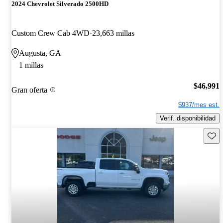
2024 Chevrolet Silverado 2500HD
Custom Crew Cab 4WD
23,663 millas
Augusta, GA
1 millas
$46,991
Gran oferta
$937/mes est.
Verif. disponibilidad
Guard