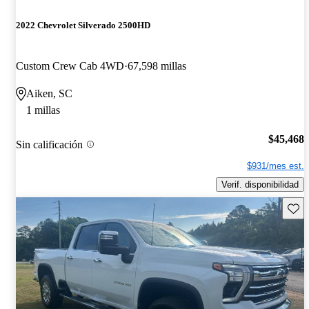
2022 Chevrolet Silverado 2500HD
Custom Crew Cab 4WD
67,598 millas
Aiken, SC
1 millas
$45,468
Sin calificación
$931/mes est.
Verif. disponibilidad
Guard