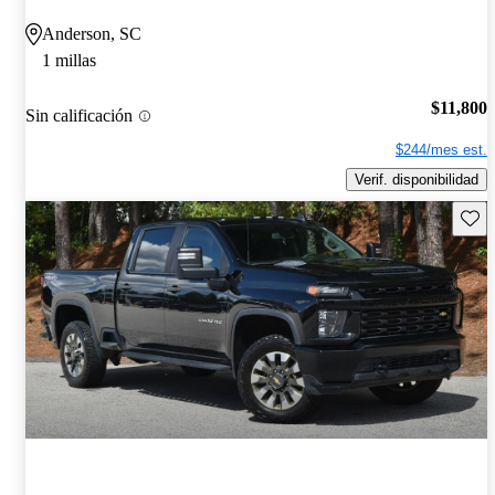
Anderson, SC
1 millas
$11,800
Sin calificación
$244/mes est.
Verif. disponibilidad
Guard