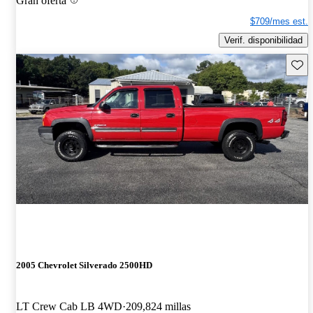
Gran oferta
$709/mes est.
Verif. disponibilidad
Guard
2005 Chevrolet Silverado 2500HD
LT Crew Cab LB 4WD
209,824 millas