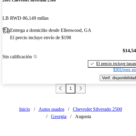
2001 Chevrolet Silverado 2500
LB RWD
86,149 millas
Entrega a domicilio desde Ellenwood, GA
El precio incluye envío de $198
$14,5
Sin calificación
El precio incluye tasa
$301/mes es
Verif. disponibilidad
1
Inicio
/
Autos usados
/
Chevrolet Silverado 2500
/
Georgia
/
Augusta