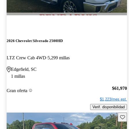
2026 Chevrolet Silverado 2500HD
LTZ Crew Cab 4WD
5,299 millas
Edgefield, SC
1 millas
$61,970
Gran oferta
$1,223/mes est.
Verif. disponibilidad
Guard