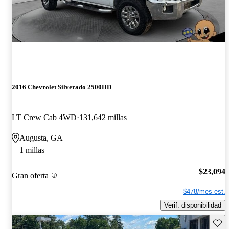
2016 Chevrolet Silverado 2500HD
LT Crew Cab 4WD
131,642 millas
Augusta, GA
1 millas
$23,094
Gran oferta
$478/mes est.
Verif. disponibilidad
Guard