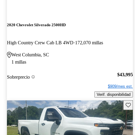
2020 Chevrolet Silverado 2500HD
High Country Crew Cab LB 4WD
172,070 millas
West Columbia, SC
1 millas
$43,995
Sobreprecio
$909/mes est.
Verif. disponibilidad
Guard