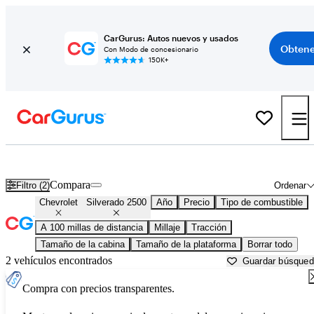
CarGurus: Autos nuevos y usados
Obtene
Con Modo de concesionario
150K+
Chevrolet Silverado 2500 usados en venta cerca de
Augusta, GA
Compara
Filtro (2)
Ordenar
Chevrolet
Silverado 2500
Año
Precio
Tipo de combustible
A 100 millas de distancia
Millaje
Tracción
Tamaño de la cabina
Tamaño de la plataforma
Borrar todo
2 vehículos encontrados
Guardar búsque
Compra con precios transparentes.