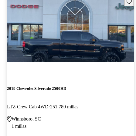
Guard
2019 Chevrolet Silverado 2500HD
LTZ Crew Cab 4WD
251,789 millas
Winnsboro, SC
1 millas