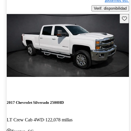
$959/mes est.
Verif. disponibilidad
Guard
2017 Chevrolet Silverado 2500HD
LT Crew Cab 4WD
122,078 millas