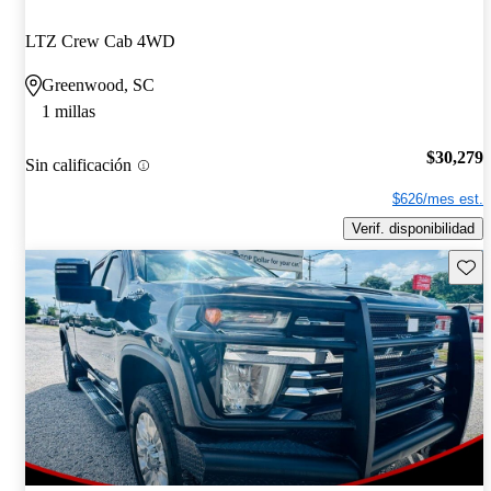
LTZ Crew Cab 4WD
Greenwood, SC
1 millas
$30,279
Sin calificación
$626/mes est.
Verif. disponibilidad
Guard