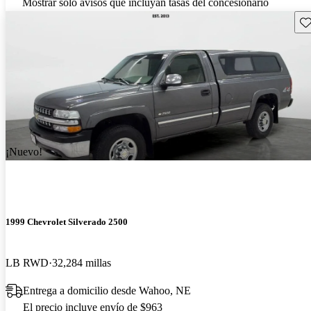
Mostrar solo avisos que incluyan tasas del concesionario
Gu
¡Nuevo!
1999 Chevrolet Silverado 2500
LB RWD
32,284 millas
Entrega a domicilio desde Wahoo, NE
El precio incluye envío de $963