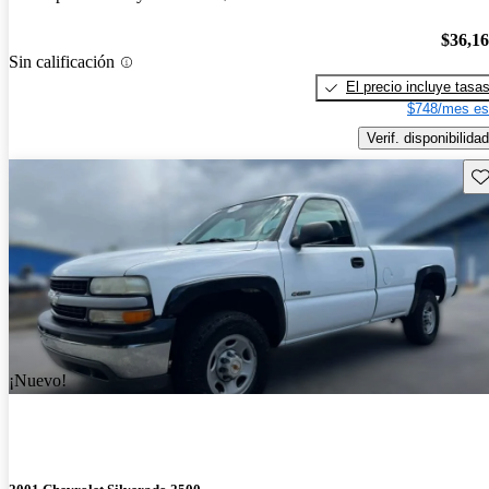
$36,1
Sin calificación
El precio incluye tasa
$748/mes es
Verif. disponibilidad
Gu
¡Nuevo!