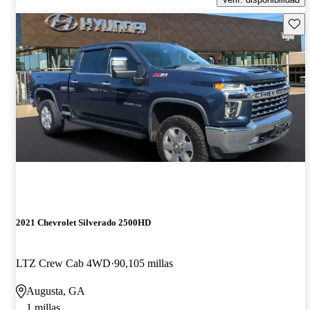
Guard
2021 Chevrolet Silverado 2500HD
LTZ Crew Cab 4WD
90,105 millas
Augusta, GA
1 millas