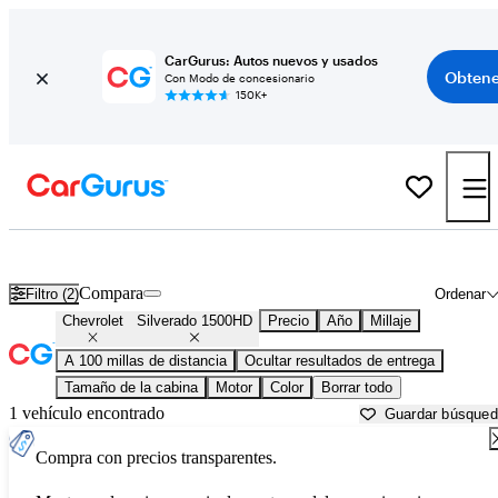
CarGurus: Autos nuevos y usados
Obtene
Con Modo de concesionario
150K+
Chevrolet Silverado 1500HD usados en venta cerca de
Augusta, GA
Compara
Filtro (2)
Ordenar
Chevrolet
Silverado 1500HD
Precio
Año
Millaje
A 100 millas de distancia
Ocultar resultados de entrega
Tamaño de la cabina
Motor
Color
Borrar todo
1 vehículo encontrado
Guardar búsque
Compra con precios transparentes.