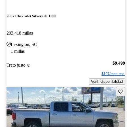
2007 Chevrolet Silverado 1500
203,418 millas
Lexington, SC
1 millas
$9,499
Trato justo
$197/mes est.
Verif. disponibilidad
Guard