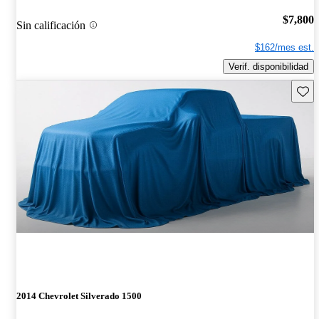
$7,800
Sin calificación
$162/mes est.
Verif. disponibilidad
Guard
2014 Chevrolet Silverado 1500