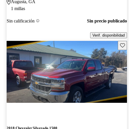
Augusta, GA
1 millas
Sin calificación
Sin precio publicado
Verif. disponibilidad
Guard
2018 Chevrolet Silverado 1500