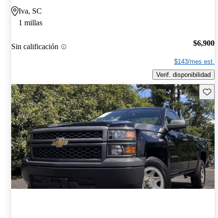
Iva, SC
1 millas
$6,900
Sin calificación
$143/mes est.
Verif. disponibilidad
Guard