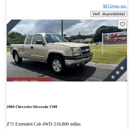
$471/mes est.
Verif. disponibilidad
Guard
2004 Chevrolet Silverado 1500
Z71 Extended Cab 4WD
218,800 millas