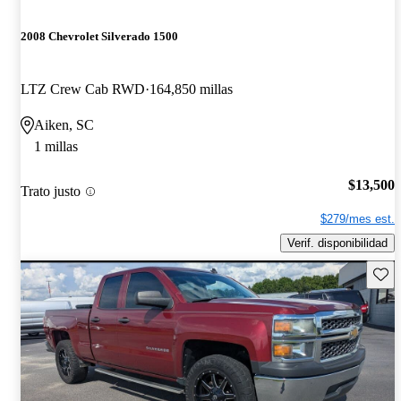
2008 Chevrolet Silverado 1500
LTZ Crew Cab RWD
164,850 millas
Aiken, SC
1 millas
$13,500
Trato justo
$279/mes est.
Verif. disponibilidad
Guard