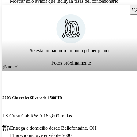
Mostrar solo avisos que incluyan tasas del concesionario
Gu
Se está preparando un buen primer plano...
Fotos próximamente
¡Nuevo!
2003 Chevrolet Silverado 1500HD
LS Crew Cab RWD
163,809 millas
Entrega a domicilio desde Bellefontaine, OH
El precio incluye envío de $600