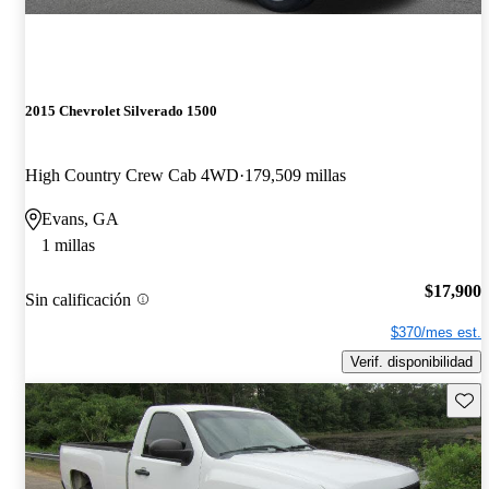
2015 Chevrolet Silverado 1500
High Country Crew Cab 4WD
179,509 millas
Evans, GA
1 millas
$17,900
Sin calificación
$370/mes est.
Verif. disponibilidad
Guard