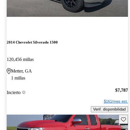
2014 Chevrolet Silverado 1500
120,456 millas
Metter, GA
1 millas
$7,787
Incierto
$161/mes est.
Verif. disponibilidad
Guard