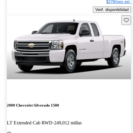
$279/mes est.
Verif. disponibilidad
Guard
2009 Chevrolet Silverado 1500
LT Extended Cab RWD
249,012 millas