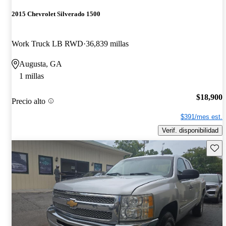
2015 Chevrolet Silverado 1500
Work Truck LB RWD
36,839 millas
Augusta, GA
1 millas
$18,900
Precio alto
$391/mes est.
Verif. disponibilidad
Guard