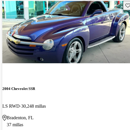
Gu
2004 Chevrolet SSR
LS RWD
30,248 millas
Bradenton, FL
37 millas