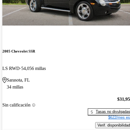
2005 Chevrolet SSR
LS RWD
54,056 millas
Sarasota, FL
34 millas
$31,9
Sin calificación
Tasas no divulgada
$622/mes es
Verif. disponibilidad