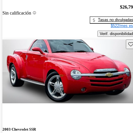
$26,7
Sin calificación
Tasas no divulgada
$522/mes es
Verif. disponibilidad
Gu
2003 Chevrolet SSR