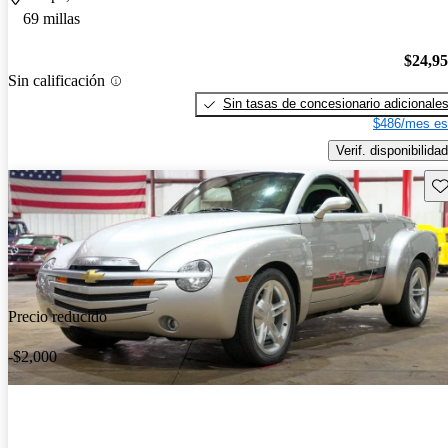
69 millas
$24,9
Sin calificación
Sin tasas de concesionario adicionale
$486/mes es
Verif. disponibilidad
Gu
Precio reducido
-$2,000