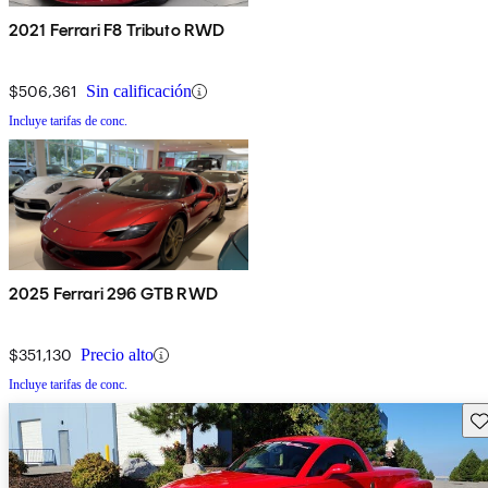
2021 Ferrari F8 Tributo RWD
$506,361
Sin calificación
Incluye tarifas de conc.
2025 Ferrari 296 GTB RWD
$351,130
Precio alto
Incluye tarifas de conc.
Gu