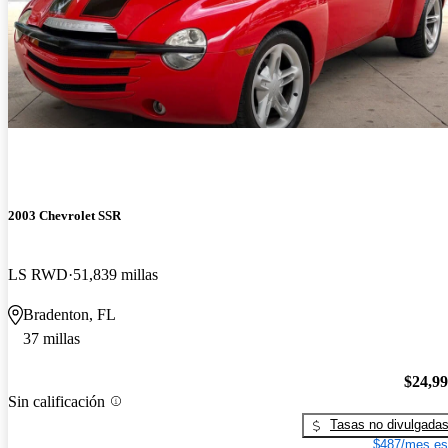
2003 Chevrolet SSR
LS RWD
51,839 millas
Bradenton, FL
37 millas
$24,9
Sin calificación
Tasas no divulgada
$487/mes es