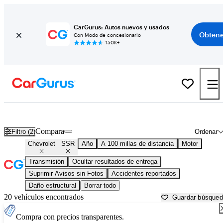
CarGurus: Autos nuevos y usados
Obtene
Con Modo de concesionario
150K+
Chevrolet SSR usados en venta cerca de North Port, FL
Compara
Filtro (2)
Ordenar
Chevrolet
SSR
Año
A 100 millas de distancia
Motor
Transmisión
Ocultar resultados de entrega
Suprimir Avisos sin Fotos
Accidentes reportados
Daño estructural
Borrar todo
20 vehículos encontrados
Guardar búsque
Compra con precios transparentes.