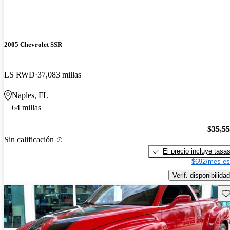
2005 Chevrolet SSR
LS RWD
37,083 millas
Naples, FL
64 millas
$35,5
Sin calificación
El precio incluye tasa
$692/mes es
Verif. disponibilidad
Gu