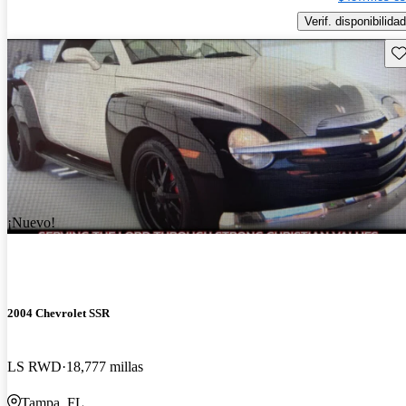
Verif. disponibilidad
Gu
¡Nuevo!
2004 Chevrolet SSR
LS RWD
18,777 millas
Tampa, FL