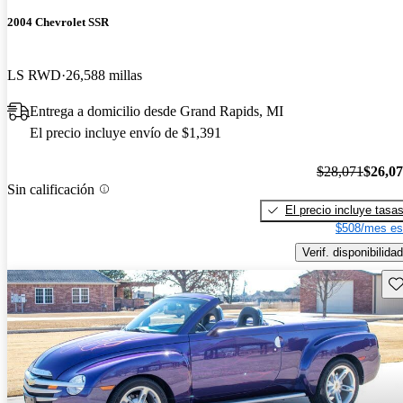
2004 Chevrolet SSR
LS RWD
26,588 millas
Entrega a domicilio desde Grand Rapids, MI
El precio incluye envío de $1,391
$28,071
$26,0
Sin calificación
El precio incluye tasa
$508/mes es
Verif. disponibilidad
Gu