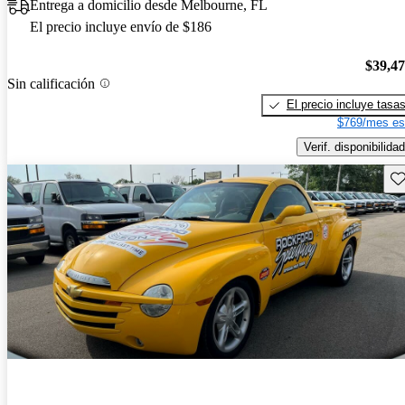
Entrega a domicilio desde Melbourne, FL
El precio incluye envío de $186
$39,4
Sin calificación
El precio incluye tasa
$769/mes es
Verif. disponibilidad
Gu