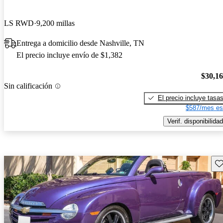
LS RWD
9,200 millas
Entrega a domicilio desde Nashville, TN
El precio incluye envío de $1,382
$30,1
Sin calificación
El precio incluye tasa
$587/mes es
Verif. disponibilidad
Gu