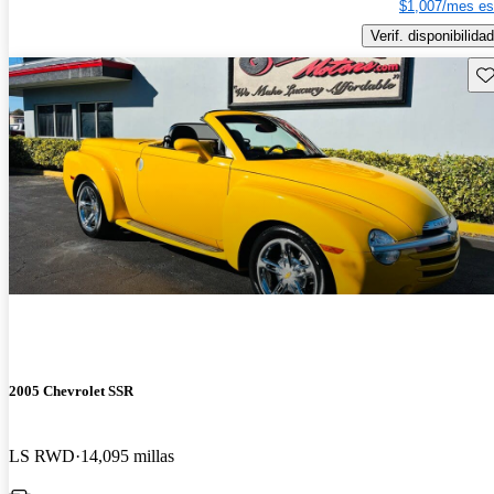
$1,007/mes es
Verif. disponibilidad
Gu
2005 Chevrolet SSR
LS RWD
14,095 millas