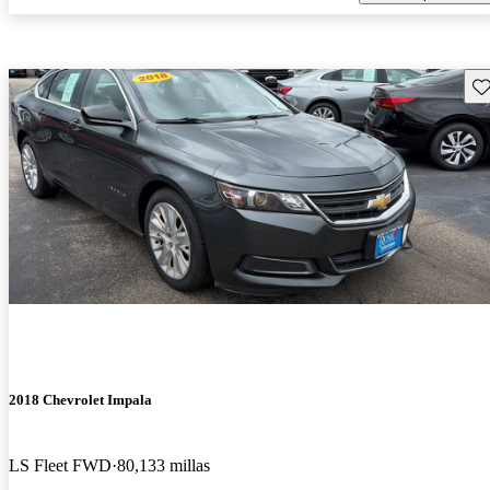
Gu
2018 Chevrolet Impala
LS Fleet FWD
80,133 millas