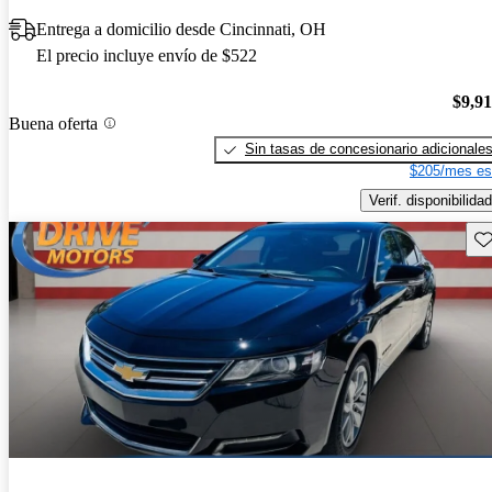
Entrega a domicilio desde Cincinnati, OH
El precio incluye envío de $522
$9,9
Buena oferta
Sin tasas de concesionario adicionale
$205/mes es
Verif. disponibilidad
Gu