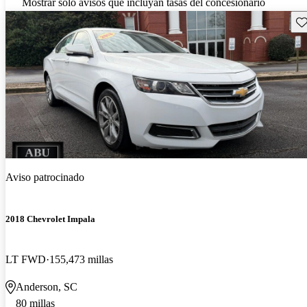
Mostrar solo avisos que incluyan tasas del concesionario
Gu
Aviso patrocinado
2018 Chevrolet Impala
LT FWD
155,473 millas
Anderson, SC
80 millas