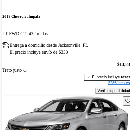
2018 Chevrolet Impala
LT FWD
115,432 millas
Entrega a domicilio desde Jacksonville, FL
El precio incluye envío de $333
$13,8
Trato justo
El precio incluye tasa
$286/mes es
Verif. disponibilidad
Gu