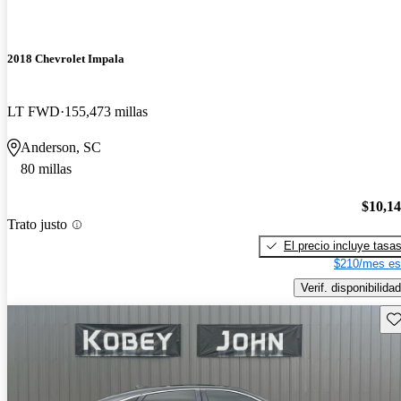
2018 Chevrolet Impala
LT FWD
155,473 millas
Anderson, SC
80 millas
$10,1
Trato justo
El precio incluye tasa
$210/mes es
Verif. disponibilidad
Gu