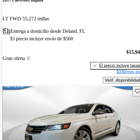
2017 Chevrolet Impala
LT FWD
55,272 millas
Entrega a domicilio desde Deland, FL
El precio incluye envío de $560
$15,9
Gran oferta
El precio incluye tasa
$330/mes es
Verif. disponibilidad
Gu