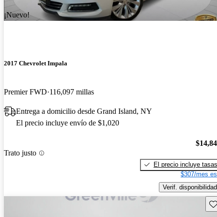
¡Nuevo!
2017 Chevrolet Impala
Premier FWD
116,097 millas
Entrega a domicilio desde Grand Island, NY
El precio incluye envío de $1,020
$14,8
Trato justo
El precio incluye tasa
$307/mes es
Verif. disponibilidad
Gu