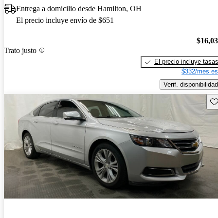
Entrega a domicilio desde Hamilton, OH
El precio incluye envío de $651
$16,0
Trato justo
El precio incluye tasa
$332/mes es
Verif. disponibilidad
Gu