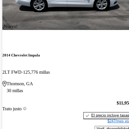
¡Nuevo!
2014 Chevrolet Impala
2LT FWD
125,776 millas
Thomson, GA
30 millas
$11,9
Trato justo
El precio incluye tasa
$247/mes es
Verif. disponibilidad