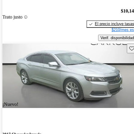
$10,1
Trato justo
El precio incluye tasa
$210/mes es
Verif. disponibilidad
Gu
¡Nuevo!