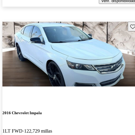
Verif. disponibilidad
Gu
2016 Chevrolet Impala
1LT FWD
122,729 millas