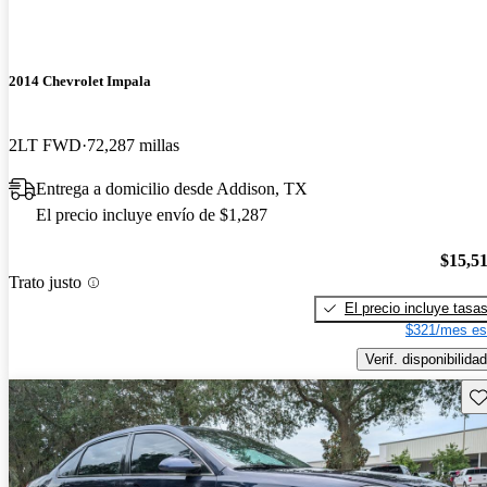
2014 Chevrolet Impala
2LT FWD
72,287 millas
Entrega a domicilio desde Addison, TX
El precio incluye envío de $1,287
$15,5
Trato justo
El precio incluye tasa
$321/mes es
Verif. disponibilidad
Gu