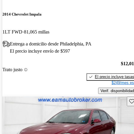
2014 Chevrolet Impala
1LT FWD
81,065 millas
Entrega a domicilio desde Philadelphia, PA
El precio incluye envío de $597
$12,0
Trato justo
El precio incluye tasa
$249/mes es
Verif. disponibilidad
Gu