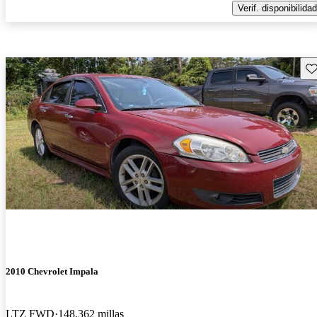
Verif. disponibilidad
Gu
2010 Chevrolet Impala
LTZ FWD
148,362 millas