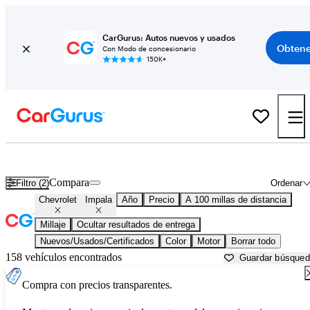
CarGurus: Autos nuevos y usados
Obtene
Con Modo de concesionario
150K+
Chevrolet Impala usados en venta cerca de
Augusta, GA
Compara
Filtro (2)
Ordenar
Chevrolet
Impala
Año
Precio
A 100 millas de distancia
Millaje
Ocultar resultados de entrega
Nuevos/Usados/Certificados
Color
Motor
Borrar todo
158 vehículos encontrados
Guardar búsque
Compra con precios transparentes.