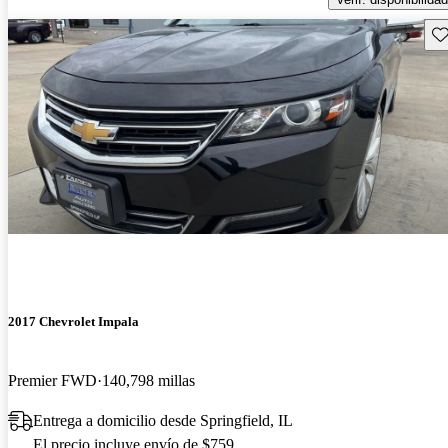
Gu
2017 Chevrolet Impala
Premier FWD
140,798 millas
Entrega a domicilio desde Springfield, IL
El precio incluye envío de $759