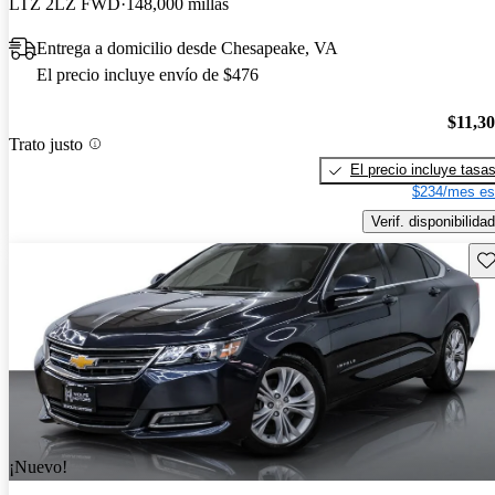
LTZ 2LZ FWD
148,000 millas
Entrega a domicilio desde Chesapeake, VA
El precio incluye envío de $476
$11,3
Trato justo
El precio incluye tasa
$234/mes es
Verif. disponibilidad
Gu
¡Nuevo!