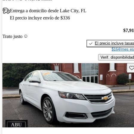
Entrega a domicilio desde Lake City, FL
El precio incluye envío de $336
$7,9
Trato justo
El precio incluye tasa
$164/mes es
Verif. disponibilidad
Gu