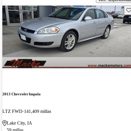
Gu
2013 Chevrolet Impala
LTZ FWD
141,409 millas
Lake City, IA
59 millas