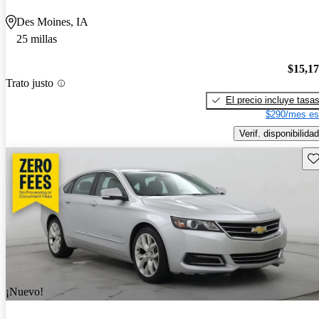
Des Moines, IA
25 millas
$15,1
Trato justo
El precio incluye tasa
$290/mes es
Verif. disponibilidad
Gu
¡Nuevo!