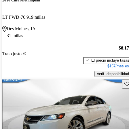
2010 Chevrolet Impala
LT FWD
76,919 millas
Des Moines, IA
31 millas
$8,1
Trato justo
El precio incluye tasa
$157/mes es
Verif. disponibilidad
Gu