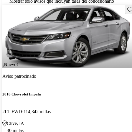
Mostrar solo avisos que incluyan tasas del concesionario
Gu
¡Nuevo!
Aviso patrocinado
2016 Chevrolet Impala
2LT FWD
114,342 millas
Clive, IA
30 millas