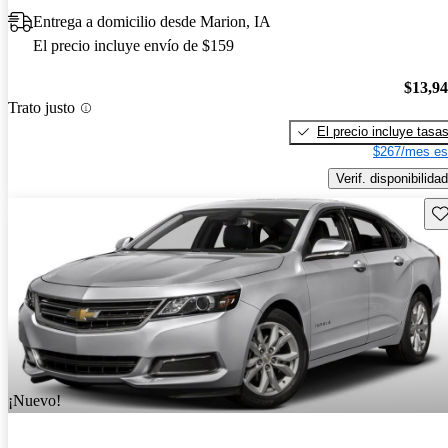
Entrega a domicilio desde Marion, IA
El precio incluye envío de $159
$13,9
Trato justo
El precio incluye tasa
$267/mes es
Verif. disponibilidad
Gu
¡Nuevo!