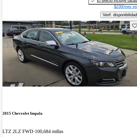
El precio incluye tasa
$230/mes es
Verif. disponibilidad
Gu
¡Nuevo!
2015 Chevrolet Impala
LTZ 2LZ FWD
100,684 millas