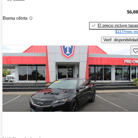
$6,0
Buena oferta
El precio incluye tasa
$117/mes es
Verif. disponibilidad
Gu