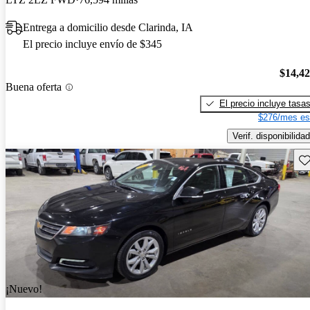
Entrega a domicilio desde Clarinda, IA
El precio incluye envío de $345
$14,4
Buena oferta
El precio incluye tasa
$276/mes es
Verif. disponibilidad
Gu
¡Nuevo!