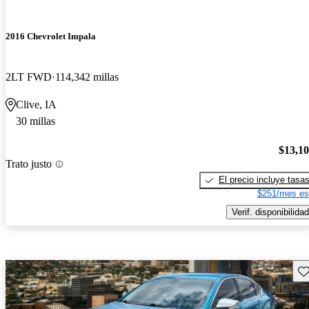
2016 Chevrolet Impala
2LT FWD
114,342 millas
Clive, IA
30 millas
$13,1
Trato justo
El precio incluye tasa
$251/mes es
Verif. disponibilidad
Gu