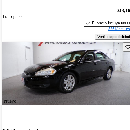
$13,1
Trato justo
El precio incluye tasa
$251/mes es
Verif. disponibilidad
Gu
¡Nuevo!