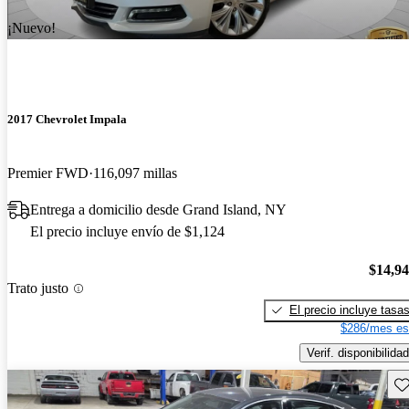
¡Nuevo!
2017 Chevrolet Impala
Premier FWD
116,097 millas
Entrega a domicilio desde Grand Island, NY
El precio incluye envío de $1,124
$14,9
Trato justo
El precio incluye tasa
$286/mes es
Verif. disponibilidad
Gu