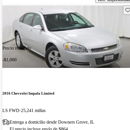
Gu
Precio reducido
-$1,000
2016 Chevrolet Impala Limited
LS FWD
25,241 millas
Entrega a domicilio desde Downers Grove, IL
El precio incluye envío de $864