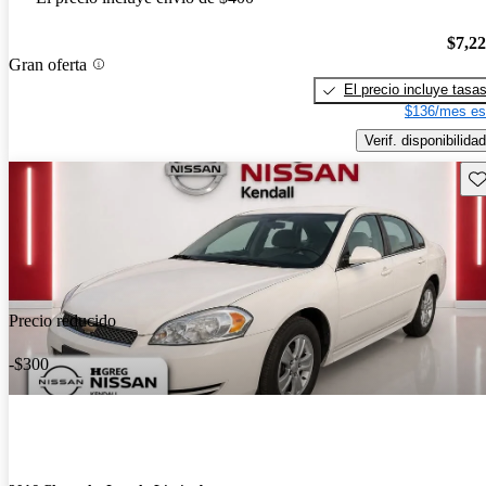
$7,2
Gran oferta
El precio incluye tasa
$136/mes es
Verif. disponibilidad
Gu
Precio reducido
-$300