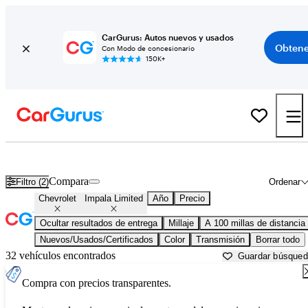
CarGurus: Autos nuevos y usados
Obtene
Con Modo de concesionario
150K+
Chevrolet Impala Limited usados en venta cerca de
Anniston, AL
Compara
Filtro (2)
Ordenar
Chevrolet
Impala Limited
Año
Precio
Ocultar resultados de entrega
Millaje
A 100 millas de distancia
Nuevos/Usados/Certificados
Color
Transmisión
Borrar todo
32 vehículos encontrados
Guardar búsque
Compra con precios transparentes.