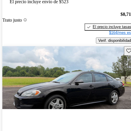
El precio incluye envío de $523
$8,7
Trato justo
El precio incluye tasa
$164/mes es
Verif. disponibilidad
Gu