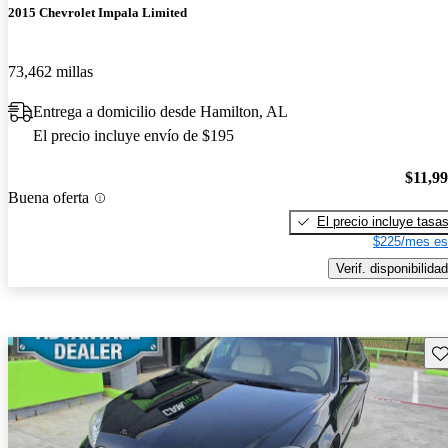
2015 Chevrolet Impala Limited
73,462 millas
Entrega a domicilio desde Hamilton, AL
El precio incluye envío de $195
$11,9
Buena oferta
El precio incluye tasa
$225/mes es
Verif. disponibilidad
Gu