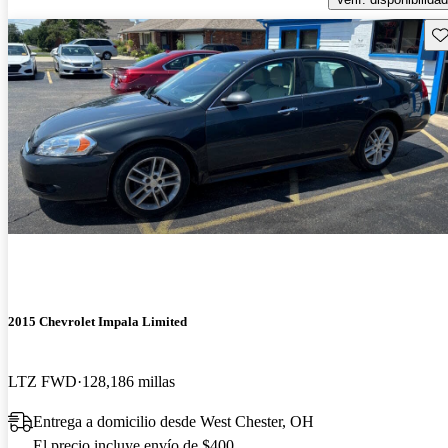
Gu
2015 Chevrolet Impala Limited
LTZ FWD
128,186 millas
Entrega a domicilio desde West Chester, OH
El precio incluye envío de $400