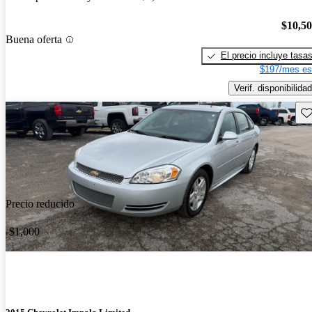
$10,5
Buena oferta
El precio incluye tasa
$197/mes es
Verif. disponibilidad
Gu
Precio reducido
-$1,000