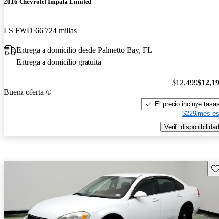
2016 Chevrolet Impala Limited
LS FWD
66,724 millas
Entrega a domicilio desde Palmetto Bay, FL
Entrega a domicilio gratuita
$12,499
$12,1
Buena oferta
El precio incluye tasa
$229/mes es
Verif. disponibilidad
Gu