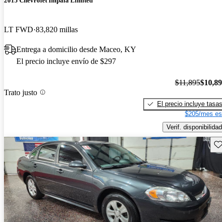
2015 Chevrolet Impala Limited
LT FWD
83,820 millas
Entrega a domicilio desde Maceo, KY
El precio incluye envío de $297
$11,895
$10,8
Trato justo
El precio incluye tasa
$205/mes es
Verif. disponibilidad
Gu