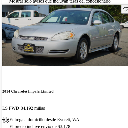
Mostrar solo avisos que incluyan tasas del concesionario
Gu
2014 Chevrolet Impala Limited
LS FWD
84,192 millas
Entrega a domicilio desde Everett, WA
El precio incluye envío de $3,178