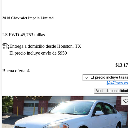
2016 Chevrolet Impala Limited
LS FWD
45,753 millas
Entrega a domicilio desde Houston, TX
El precio incluye envío de $950
$13,1
Buena oferta
El precio incluye tasa
$247/mes es
Verif. disponibilidad
Gu