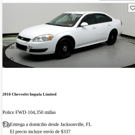
Gu
Precio reducido
-$345
2016 Chevrolet Impala Limited
Police FWD
104,350 millas
Entrega a domicilio desde Jacksonville, FL
El precio incluye envío de $337