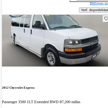
$581/mes es
Verif. disponibilidad
Gu
2012 Chevrolet Express
Passenger 3500 1LT Extended RWD
87,200 millas