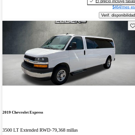
El precio incluye tasa
$464/mes es
Verif. disponibilidad
Gu
2019 Chevrolet Express
3500 LT Extended RWD
79,368 millas