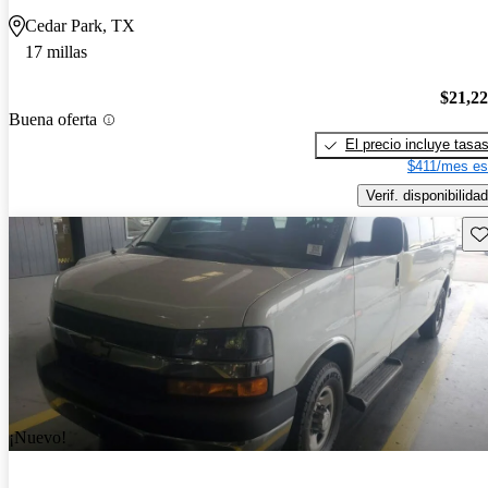
Cedar Park, TX
17 millas
$21,2
Buena oferta
El precio incluye tasa
$411/mes es
Verif. disponibilidad
Gu
¡Nuevo!