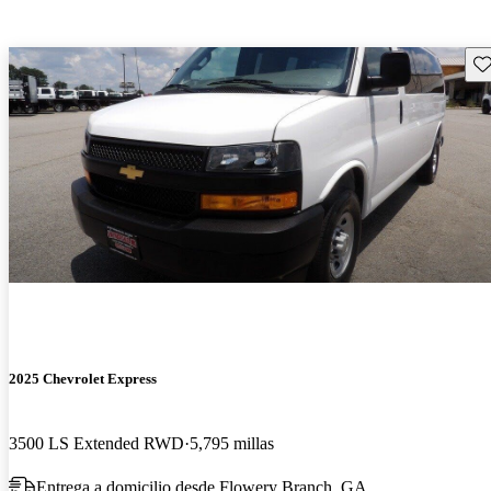
Gu
2025 Chevrolet Express
3500 LS Extended RWD
5,795 millas
Entrega a domicilio desde Flowery Branch, GA