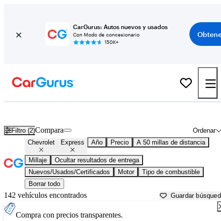
CarGurus: Autos nuevos y usados
Obtene
Con Modo de concesionario
150K+
Chevrolet Express usados en venta cerca de
Austin, TX
Compara
Filtro (2)
Ordenar
Chevrolet
Express
Año
Precio
A 50 millas de distancia
Millaje
Ocultar resultados de entrega
Nuevos/Usados/Certificados
Motor
Tipo de combustible
Borrar todo
142 vehículos encontrados
Guardar búsque
Compra con precios transparentes.