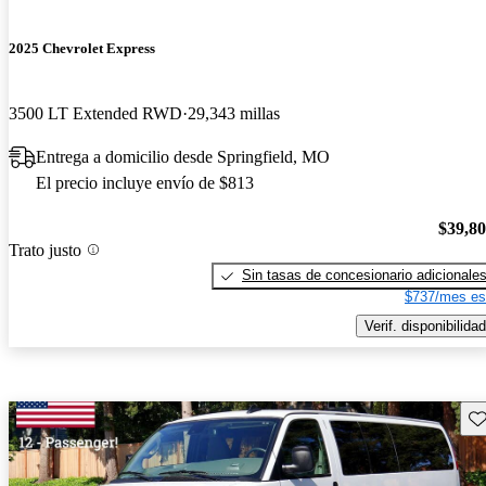
2025 Chevrolet Express
3500 LT Extended RWD
29,343 millas
Entrega a domicilio desde Springfield, MO
El precio incluye envío de $813
$39,8
Trato justo
Sin tasas de concesionario adicionale
$737/mes es
Verif. disponibilidad
Gu