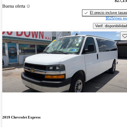
$27,1
Buena oferta
El precio incluye tasa
$525/mes es
Verif. disponibilidad
Gu
2019 Chevrolet Express