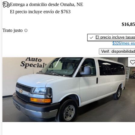
Entrega a domicilio desde Omaha, NE
El precio incluye envío de $763
$16,8
Trato justo
El precio incluye tasa
$326/mes es
Verif. disponibilidad
Gu