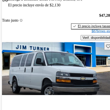
El precio incluye envío de $2,130
$47,2
Trato justo
El precio incluye tasa
$876/mes es
Verif. disponibilidad
Gu