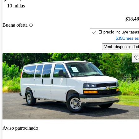
10 millas
$18,4
Buena oferta
El precio incluye tasa
$358/mes es
Verif. disponibilidad
Gu
Aviso patrocinado