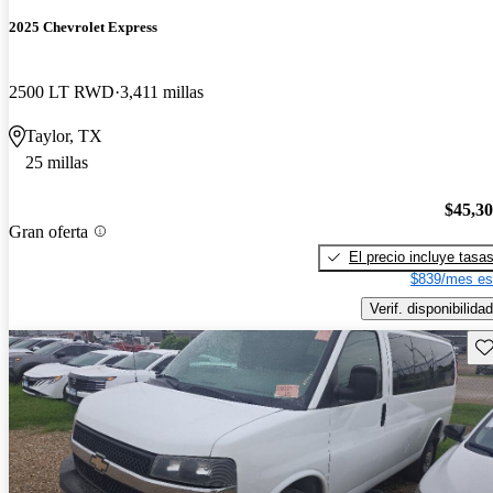
2025 Chevrolet Express
2500 LT RWD
3,411 millas
Taylor, TX
25 millas
$45,3
Gran oferta
El precio incluye tasa
$839/mes es
Verif. disponibilidad
Gu