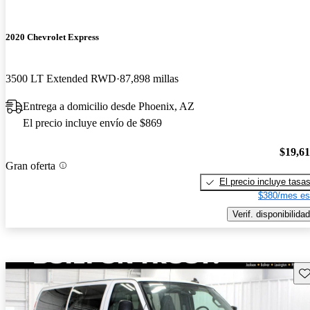
2020 Chevrolet Express
3500 LT Extended RWD
87,898 millas
Entrega a domicilio desde Phoenix, AZ
El precio incluye envío de $869
$19,6
Gran oferta
El precio incluye tasa
$380/mes es
Verif. disponibilidad
Gu