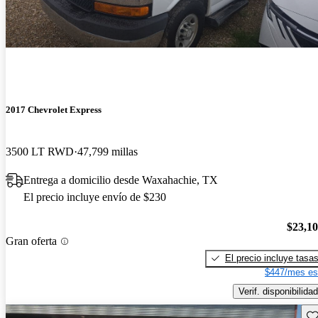
2017 Chevrolet Express
3500 LT RWD
47,799 millas
Entrega a domicilio desde Waxahachie, TX
El precio incluye envío de $230
$23,1
Gran oferta
El precio incluye tasa
$447/mes es
Verif. disponibilidad
Gu