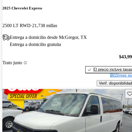
2025 Chevrolet Express
2500 LT RWD
21,738 millas
Entrega a domicilio desde McGregor, TX
Entrega a domicilio gratuita
$43,9
Trato justo
El precio incluye tasa
$815/mes es
Verif. disponibilidad
Gu