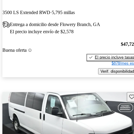
3500 LS Extended RWD
5,795 millas
Entrega a domicilio desde Flowery Branch, GA
El precio incluye envío de $2,578
$47,7
Buena oferta
El precio incluye tasa
$878/mes es
Verif. disponibilidad
Gu