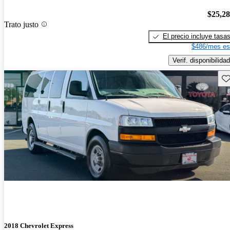
$25,2
Trato justo
El precio incluye tasa
$486/mes es
Verif. disponibilidad
Gu
2018 Chevrolet Express