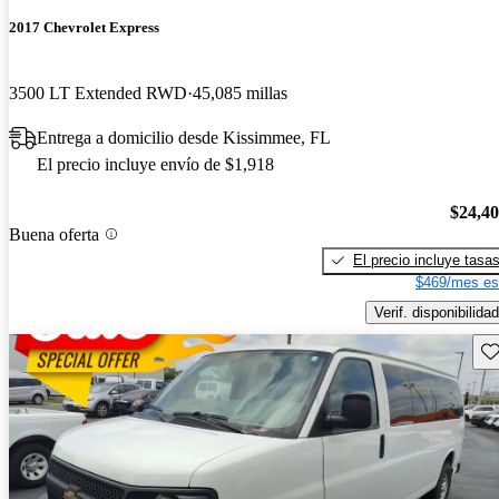
2017 Chevrolet Express
3500 LT Extended RWD
45,085 millas
Entrega a domicilio desde Kissimmee, FL
El precio incluye envío de $1,918
$24,4
Buena oferta
El precio incluye tasa
$469/mes es
Verif. disponibilidad
Gu