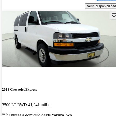
Verif. disponibilidad
Gu
2018 Chevrolet Express
3500 LT RWD
41,241 millas
Entrega a domicilio desde Yakima, WA