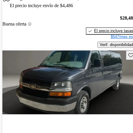
El precio incluye envío de $4,486
$28,4
Buena oferta
El precio incluye tasa
$547/mes es
Verif. disponibilidad
Gu