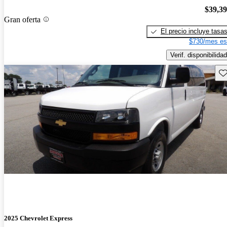
$39,3
Gran oferta
El precio incluye tasa
$730/mes es
Verif. disponibilidad
Gu
2025 Chevrolet Express