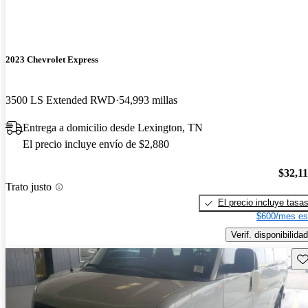
2023 Chevrolet Express
3500 LS Extended RWD
54,993 millas
Entrega a domicilio desde Lexington, TN
El precio incluye envío de $2,880
$32,1
Trato justo
El precio incluye tasa
$600/mes es
Verif. disponibilidad
Gu