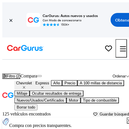
CarGurus: Autos nuevos y usados
Obtene
Con Modo de concesionario
150K+
Chevrolet Express usados en venta cerca de
Augusta, ME
Compara
Filtro (2)
Ordenar
Chevrolet
Express
Año
Precio
A 100 millas de distancia
Millaje
Ocultar resultados de entrega
Nuevos/Usados/Certificados
Motor
Tipo de combustible
Borrar todo
125 vehículos encontrados
Guardar búsque
Compra con precios transparentes.