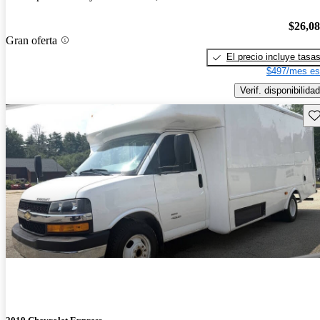
$26,0
Gran oferta
El precio incluye tasa
$497/mes es
Verif. disponibilidad
Gu