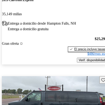
2019 Chevrolet Express
35,149 millas
Entrega a domicilio desde Hampton Falls, NH
Entrega a domicilio gratuita
$25,2
Gran oferta
El precio incluye tasa
$486/mes es
Verif. disponibilidad
Gu