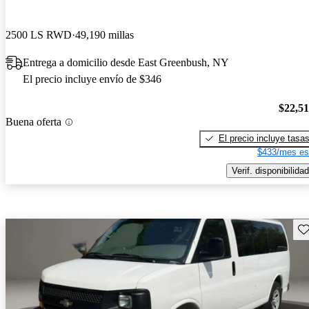
2500 LS RWD
49,190 millas
Entrega a domicilio desde East Greenbush, NY
El precio incluye envío de $346
$22,5
Buena oferta
El precio incluye tasa
$433/mes es
Verif. disponibilidad
Gu