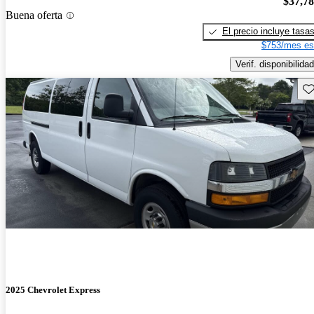
$37,7
Buena oferta
El precio incluye tasa
$753/mes es
Verif. disponibilidad
Gu
2025 Chevrolet Express