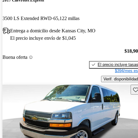
2017 Chevrolet Express
3500 LS Extended RWD
65,122 millas
Entrega a domicilio desde Kansas City, MO
El precio incluye envío de $1,045
$18,9
Buena oferta
El precio incluye tasa
$394/mes es
Verif. disponibilidad
Gu