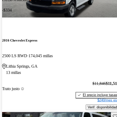
-$334
2016 Chevrolet Express
2500 LS RWD
174,045 millas
Lithia Springs, GA
13 millas
$11,846
$11,5
Trato justo
El precio incluye tasa
$240/mes es
Verif. disponibilidad
Gu