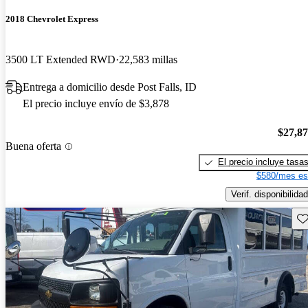
2018 Chevrolet Express
3500 LT Extended RWD
22,583 millas
Entrega a domicilio desde Post Falls, ID
El precio incluye envío de $3,878
$27,8
Buena oferta
El precio incluye tasa
$580/mes es
Verif. disponibilidad
Gu