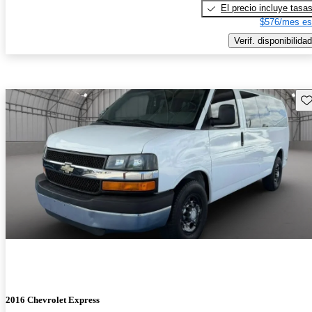
El precio incluye tasa
$576/mes es
Verif. disponibilidad
Gu
2016 Chevrolet Express