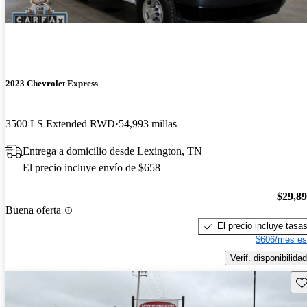
2023 Chevrolet Express
3500 LS Extended RWD
54,993 millas
Entrega a domicilio desde Lexington, TN
El precio incluye envío de $658
$29,8
Buena oferta
El precio incluye tasa
$606/mes es
Verif. disponibilidad
Gu