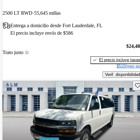
2500 LT RWD
55,645 millas
Entrega a domicilio desde Fort Lauderdale, FL
El precio incluye envío de $586
$24,4
Trato justo
El precio incluye tasa
$510/mes es
Verif. disponibilidad
Gu