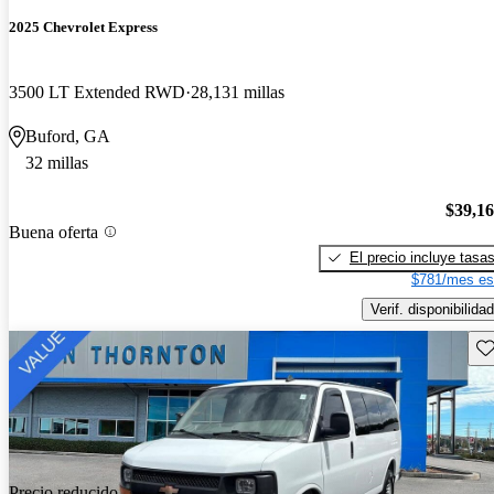
2025 Chevrolet Express
3500 LT Extended RWD
28,131 millas
Buford, GA
32 millas
$39,1
Buena oferta
El precio incluye tasa
$781/mes es
Verif. disponibilidad
Gu
Precio reducido