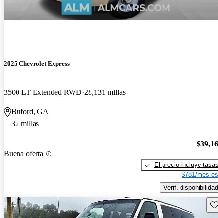
2025 Chevrolet Express
3500 LT Extended RWD
28,131 millas
Buford, GA
32 millas
$39,1
Buena oferta
El precio incluye tasa
$781/mes es
Verif. disponibilidad
Gu