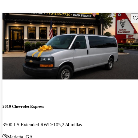
Gu
2019 Chevrolet Express
3500 LS Extended RWD
105,224 millas
Marietta, GA