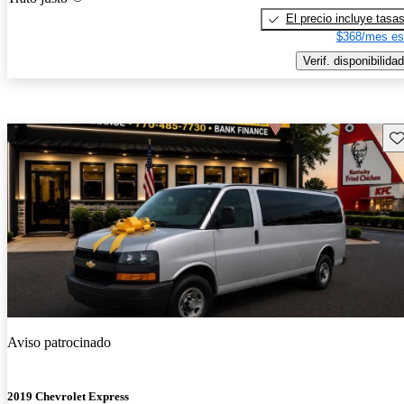
El precio incluye tasa
$368/mes es
Verif. disponibilidad
Gu
Aviso patrocinado
2019 Chevrolet Express