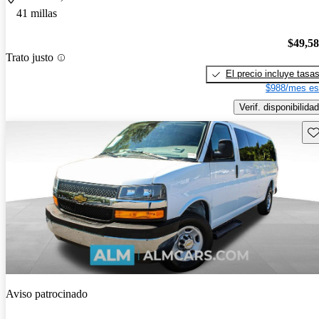
41 millas
$49,5
Trato justo
El precio incluye tasa
$988/mes es
Verif. disponibilidad
Gu
Aviso patrocinado