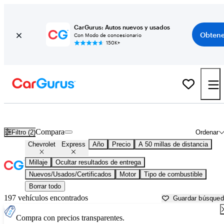
CarGurus: Autos nuevos y usados
Obtene
Con Modo de concesionario
150K+
Chevrolet Express usados en venta cerca de
Atlanta, GA
Compara
Filtro (2)
Ordenar
Chevrolet
Express
Año
Precio
A 50 millas de distancia
Millaje
Ocultar resultados de entrega
Nuevos/Usados/Certificados
Motor
Tipo de combustible
Borrar todo
197 vehículos encontrados
Guardar búsque
Compra con precios transparentes.