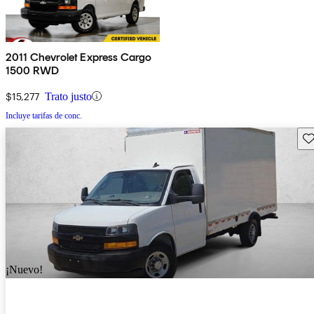
2011 Chevrolet Express Cargo
1500 RWD
$15,277
Trato justo
Incluye tarifas de conc.
Gu
¡Nuevo!