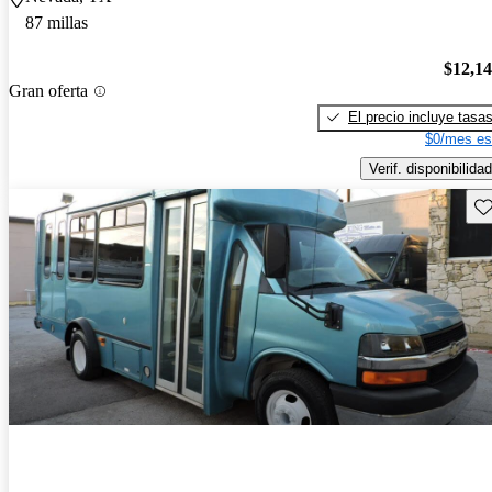
87 millas
$12,1
Gran oferta
El precio incluye tasa
$0/mes es
Verif. disponibilidad
Gu