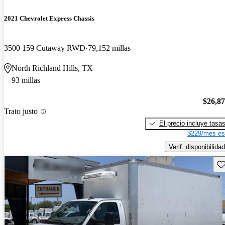
2021 Chevrolet Express Chassis
3500 159 Cutaway RWD
79,152 millas
North Richland Hills, TX
93 millas
$26,8
Trato justo
El precio incluye tasa
$229/mes es
Verif. disponibilidad
Gu