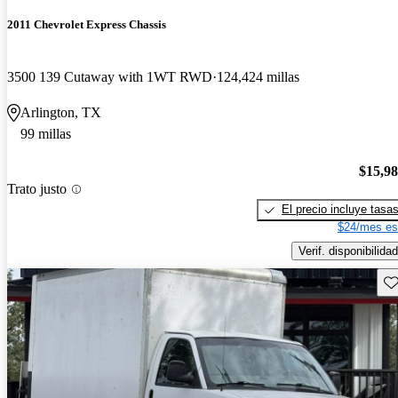
2011 Chevrolet Express Chassis
3500 139 Cutaway with 1WT RWD
124,424 millas
Arlington, TX
99 millas
$15,9
Trato justo
El precio incluye tasa
$24/mes es
Verif. disponibilidad
Gu