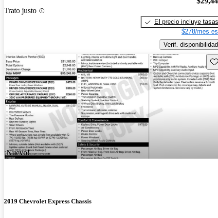
$29,4
Trato justo
El precio incluye tasa
$278/mes es
Verif. disponibilidad
Gu
¡Nuevo!
2019 Chevrolet Express Chassis