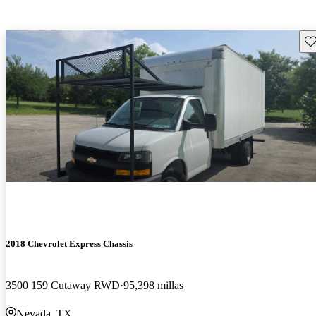
Gu
2018 Chevrolet Express Chassis
3500 159 Cutaway RWD
95,398 millas
Nevada, TX