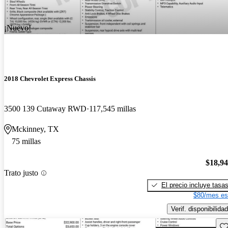
¡Nuevo!
2018 Chevrolet Express Chassis
3500 139 Cutaway RWD
117,545 millas
Mckinney, TX
75 millas
$18,9
Trato justo
El precio incluye tasa
$80/mes es
Verif. disponibilidad
Gu