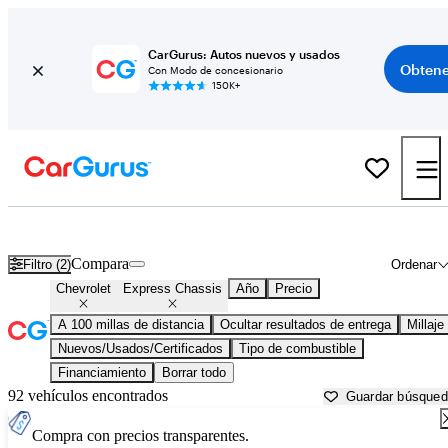
CarGurus: Autos nuevos y usados
Obtene
Con Modo de concesionario
150K+
Chevrolet Express Chassis usados en venta cerca de
Ardmore, OK
Compara
Filtro (2)
Ordenar
Chevrolet
Express Chassis
Año
Precio
A 100 millas de distancia
Ocultar resultados de entrega
Millaje
Nuevos/Usados/Certificados
Tipo de combustible
Financiamiento
Borrar todo
92 vehículos encontrados
Guardar búsque
Compra con precios transparentes.