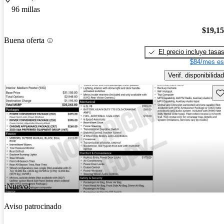
96 millas
$19,1
Buena oferta
El precio incluye tasa
$84/mes es
Verif. disponibilidad
Gu
¡Nuevo!
Aviso patrocinado