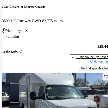
2021 Chevrolet Express Chassis
3500 139 Cutaway RWD
82,775 millas
Mckinney, TX
75 millas
$29,4
Trato justo
El precio incluye tasa
$278/mes es
Verif. disponibilidad
Gu