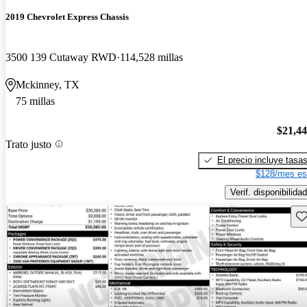
2019 Chevrolet Express Chassis
3500 139 Cutaway RWD
114,528 millas
Mckinney, TX
75 millas
$21,4
Trato justo
El precio incluye tasa
$128/mes es
Verif. disponibilidad
Gu