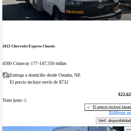
2022 Chevrolet Express Chassis
4500 Cutaway 177
147,550 millas
Entrega a domicilio desde Omaha, NE
El precio incluye envío de $732
$22,6
Trato justo
El precio incluye tasa
$149/mes es
Verif. disponibilidad
Gu