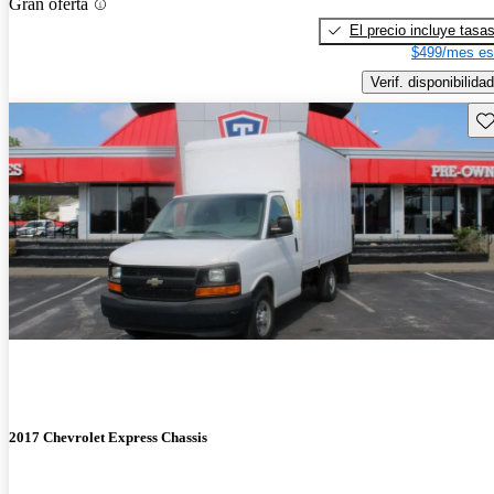
Gran oferta
El precio incluye tasa
$499/mes es
Verif. disponibilidad
Gu
2017 Chevrolet Express Chassis