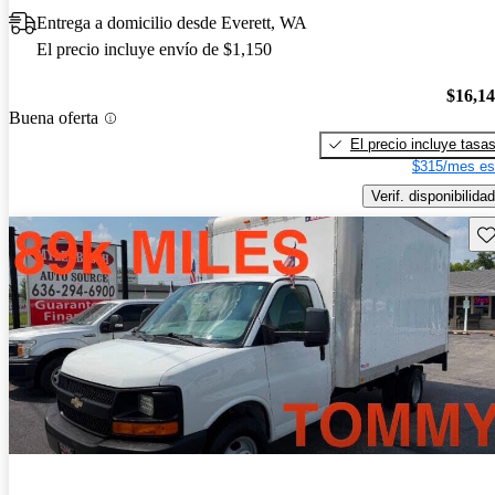
Entrega a domicilio desde Everett, WA
El precio incluye envío de $1,150
$16,1
Buena oferta
El precio incluye tasa
$315/mes es
Verif. disponibilidad
Gu