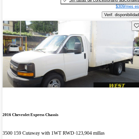
Sin tasas de concesionario adicionale
$309/mes es
Verif. disponibilidad
Gu
2016 Chevrolet Express Chassis
3500 159 Cutaway with 1WT RWD
123,904 millas