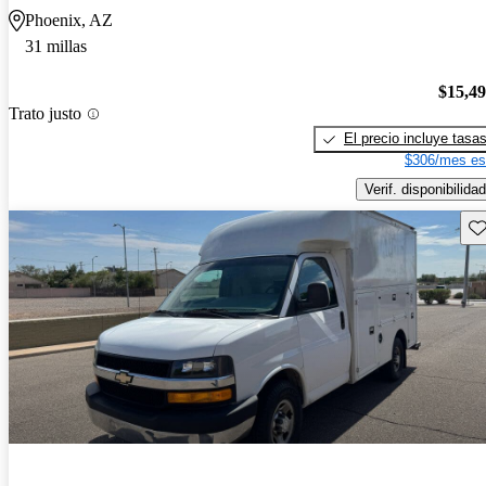
Phoenix, AZ
31 millas
$15,4
Trato justo
El precio incluye tasa
$306/mes es
Verif. disponibilidad
Gu