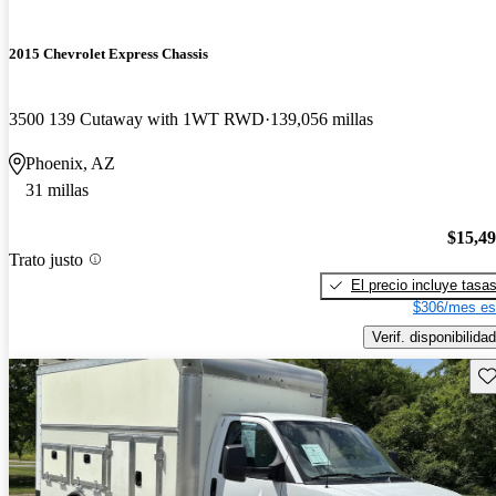
2015 Chevrolet Express Chassis
3500 139 Cutaway with 1WT RWD
139,056 millas
Phoenix, AZ
31 millas
$15,4
Trato justo
El precio incluye tasa
$306/mes es
Verif. disponibilidad
Gu