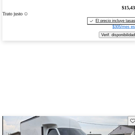
$15,4
Trato justo
El precio incluye tasa
$305/mes es
Verif. disponibilidad
Gu