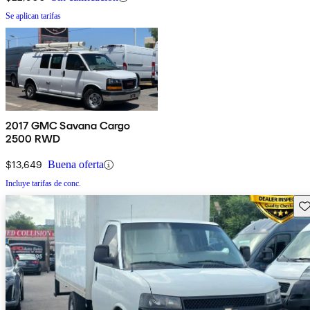
Se aplican tarifas
2017 GMC Savana Cargo
2500 RWD
$13,649
Buena oferta
Incluye tarifas de conc.
Gu