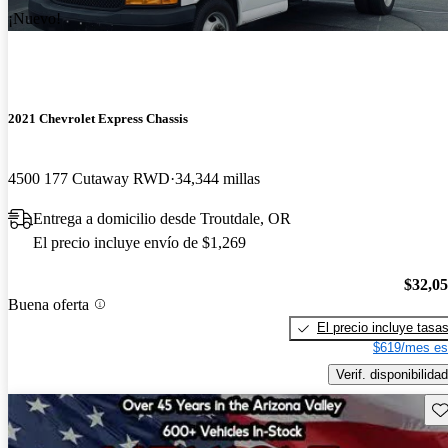
¡Nuevo!
2021 Chevrolet Express Chassis
4500 177 Cutaway RWD
34,344 millas
Entrega a domicilio desde Troutdale, OR
El precio incluye envío de $1,269
$32,0
Buena oferta
El precio incluye tasa
$619/mes es
Verif. disponibilidad
Gu