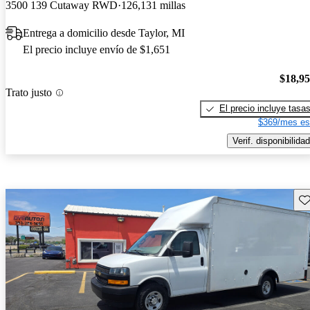
3500 139 Cutaway RWD
126,131 millas
Entrega a domicilio desde Taylor, MI
El precio incluye envío de $1,651
$18,9
Trato justo
El precio incluye tasa
$369/mes es
Verif. disponibilidad
Gu