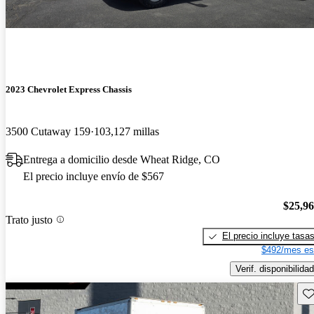
2023 Chevrolet Express Chassis
3500 Cutaway 159
103,127 millas
Entrega a domicilio desde Wheat Ridge, CO
El precio incluye envío de $567
$25,9
Trato justo
El precio incluye tasa
$492/mes es
Verif. disponibilidad
Gu