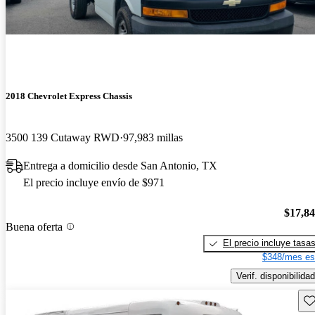
2018 Chevrolet Express Chassis
3500 139 Cutaway RWD
97,983 millas
Entrega a domicilio desde San Antonio, TX
El precio incluye envío de $971
$17,8
Buena oferta
El precio incluye tasa
$348/mes es
Verif. disponibilidad
Gu