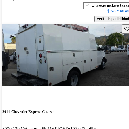
El precio incluye tasa
$398/mes es
Verif. disponibilidad
Gu
2014 Chevrolet Express Chassis
3500 139 Cutaway with 1WT RWD
155,625 millas