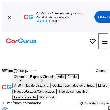
CarGurus: Autos nuevos y usados
Obtene
Con Modo de concesionario
150K+
Chevrolet Express Chassis usados en venta cerca de
Apache Junction, AZ
Compara
Filtro (2)
Ordenar
Chevrolet
Express Chassis
Año
Precio
A 50 millas de distancia
Ocultar resultados de entrega
Millaje
Nuevos/Usados/Certificados
Tipo de combustible
Financiamiento
Borrar todo
41 vehículos encontrados
Guardar búsque