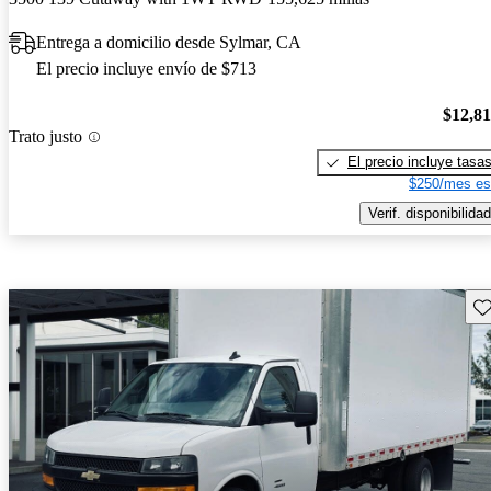
Entrega a domicilio desde Sylmar, CA
El precio incluye envío de $713
$12,8
Trato justo
El precio incluye tasa
$250/mes es
Verif. disponibilidad
Gu