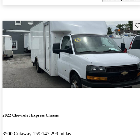
Gu
2022 Chevrolet Express Chassis
3500 Cutaway 159
147,299 millas