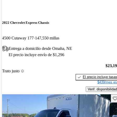
2022 Chevrolet Express Chassis
4500 Cutaway 177
147,550 millas
Entrega a domicilio desde Omaha, NE
El precio incluye envío de $1,296
$23,1
Trato justo
El precio incluye tasa
$439/mes es
Verif. disponibilidad
Gu