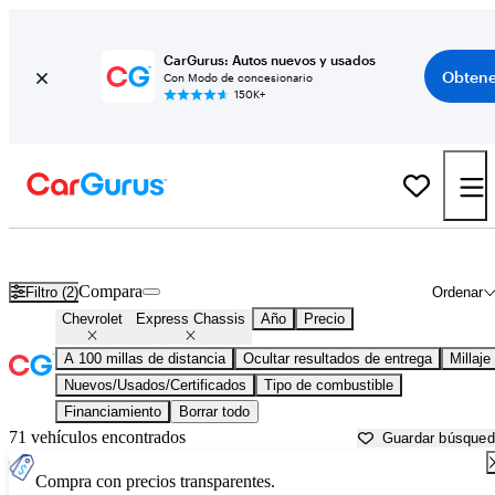
CarGurus: Autos nuevos y usados
Obtene
Con Modo de concesionario
150K+
Chevrolet Express Chassis usados en venta cerca de
Anderson, SC
Compara
Filtro (2)
Ordenar
Chevrolet
Express Chassis
Año
Precio
A 100 millas de distancia
Ocultar resultados de entrega
Millaje
Nuevos/Usados/Certificados
Tipo de combustible
Financiamiento
Borrar todo
71 vehículos encontrados
Guardar búsque
Compra con precios transparentes.