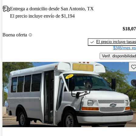
Entrega a domicilio desde San Antonio, TX
El precio incluye envío de $1,194
$18,0
Buena oferta
El precio incluye tasa
$346/mes es
Verif. disponibilidad
Gu