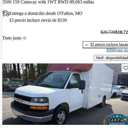
3500 159 Cutaway with 1WT RWD
89,063 millas
Entrega a domicilio desde O'Fallon, MO
El precio incluye envío de $539
$20,728
$18,7
Trato justo
El precio incluye tasa
$358/mes es
Verif. disponibilidad
Gu