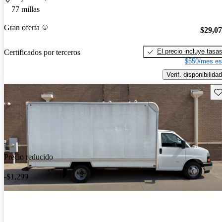
77 millas
Gran oferta
$29,0
El precio incluye tasa
Certificados por terceros
$550/mes es
Verif. disponibilidad
Gu
Precio reducido
-$1,299