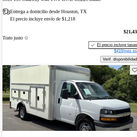
Entrega a domicilio desde Houston, TX
El precio incluye envío de $1,218
$21,4
Trato justo
El precio incluye tasa
$410/mes es
Verif. disponibilidad
Gu