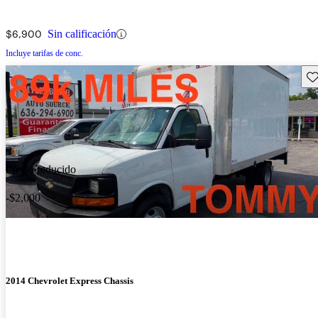
$6,900
Sin calificación
Incluye tarifas de conc.
Gu
Precio reducido
-$2,000
2014 Chevrolet Express Chassis