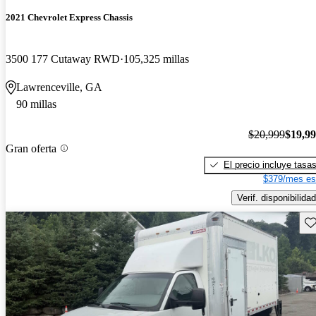
2021 Chevrolet Express Chassis
3500 177 Cutaway RWD
105,325 millas
Lawrenceville, GA
90 millas
$20,999
$19,9
Gran oferta
El precio incluye tasa
$379/mes es
Verif. disponibilidad
Gu