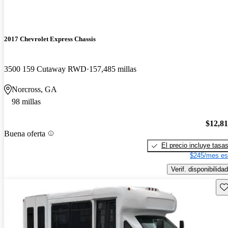
2017 Chevrolet Express Chassis
3500 159 Cutaway RWD
157,485 millas
Norcross, GA
98 millas
$12,8
Buena oferta
El precio incluye tasa
$245/mes es
Verif. disponibilidad
Gu