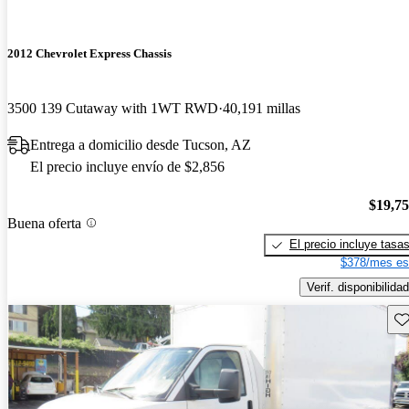
2012 Chevrolet Express Chassis
3500 139 Cutaway with 1WT RWD
40,191 millas
Entrega a domicilio desde Tucson, AZ
El precio incluye envío de $2,856
$19,7
Buena oferta
El precio incluye tasa
$378/mes es
Verif. disponibilidad
Gu