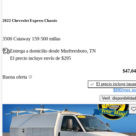
2022 Chevrolet Express Chassis
3500 Cutaway 159
500 millas
Entrega a domicilio desde Murfreesboro, TN
El precio incluye envío de $295
$47,0
Buena oferta
El precio incluye tasa
$890/mes es
Verif. disponibilidad
Gu