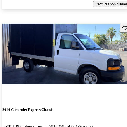
Verif. disponibilidad
Gu
2016 Chevrolet Express Chassis
3500 139 Cutaway with 1WT RWD
80,229 millas