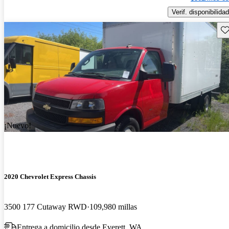
Verif. disponibilidad
Gu
¡Nuevo!
2020 Chevrolet Express Chassis
3500 177 Cutaway RWD
109,980 millas
Entrega a domicilio desde Everett, WA