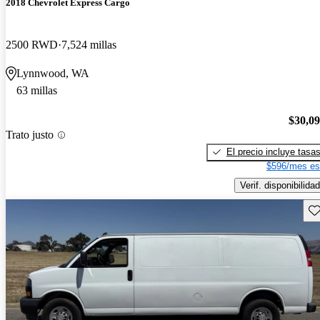
2018 Chevrolet Express Cargo
2500 RWD
7,524 millas
Lynnwood, WA
63 millas
$30,0
Trato justo
El precio incluye tasa
$596/mes es
Verif. disponibilidad
Gu