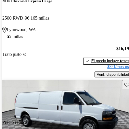
2016 Chevrolet Express Cargo
2500 RWD
96,165 millas
Lynnwood, WA
65 millas
$16,1
Trato justo
El precio incluye tasa
$321/mes es
Verif. disponibilidad
Gu
Precio reducido