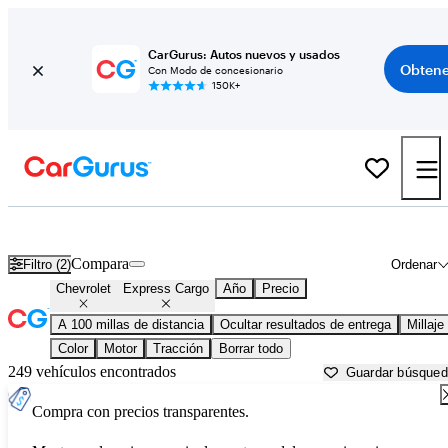
CarGurus: Autos nuevos y usados
Obtene
Con Modo de concesionario
150K+
Chevrolet Express Cargo usados en venta cerca de
Bellingham, WA
Compara
Filtro (2)
Ordenar
Chevrolet
Express Cargo
Año
Precio
A 100 millas de distancia
Ocultar resultados de entrega
Millaje
Color
Motor
Tracción
Borrar todo
249 vehículos encontrados
Guardar búsque
Compra con precios transparentes.