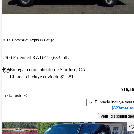
2018 Chevrolet Express Cargo
2500 Extended RWD
119,683 millas
Entrega a domicilio desde San Jose, CA
El precio incluye envío de $1,381
$16,3
Trato justo
El precio incluye tasa
$323/mes es
Verif. disponibilidad
Gu