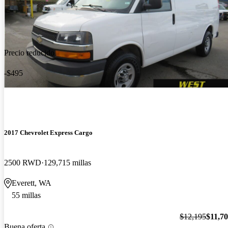
Precio reducido
-$495
2017 Chevrolet Express Cargo
2500 RWD
129,715 millas
Everett, WA
55 millas
$12,195
$11,7
Buena oferta