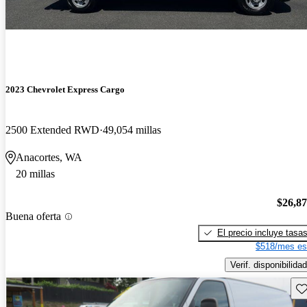
2023 Chevrolet Express Cargo
2500 Extended RWD
49,054 millas
Anacortes, WA
20 millas
$26,8
Buena oferta
El precio incluye tasa
$518/mes es
Verif. disponibilidad
Gu