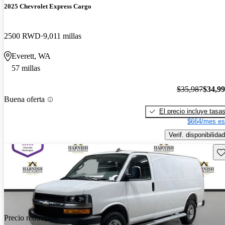
2025 Chevrolet Express Cargo
2500 RWD
9,011 millas
Everett, WA
57 millas
$35,987
$34,9
Buena oferta
El precio incluye tasa
$664/mes es
Verif. disponibilidad
Gu
Precio reducido