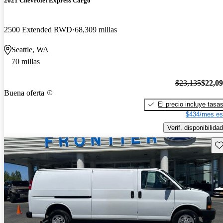
2021 Chevrolet Express Cargo
2500 Extended RWD
68,309 millas
Seattle, WA
70 millas
$23,135
$22,0
Buena oferta
El precio incluye tasa
$434/mes es
Verif. disponibilidad
Gu