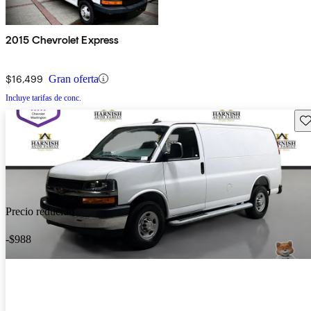
2015 Chevrolet Express
$16,499
Gran oferta
Incluye tarifas de conc.
Gu
Precio reducido
-$988