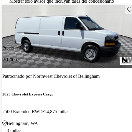
Mostrar solo avisos que incluyan tasas del concesionario
Gu
Precio reducido
-$1,000
Patrocinado por
Northwest Chevrolet of Bellingham
2023 Chevrolet Express Cargo
2500 Extended RWD
54,875 millas
Bellingham, WA
3 millas