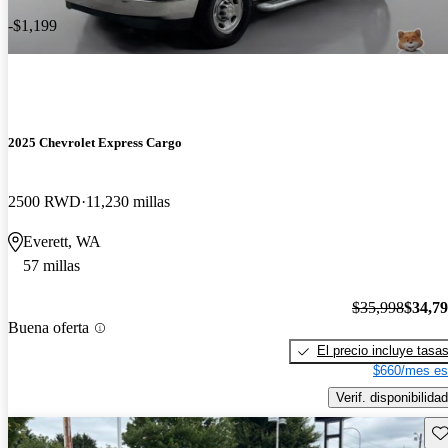
-$1,199
2025 Chevrolet Express Cargo
2500 RWD
11,230 millas
Everett, WA
57 millas
$35,998
$34,7
Buena oferta
El precio incluye tasa
$660/mes es
Verif. disponibilidad
Gu