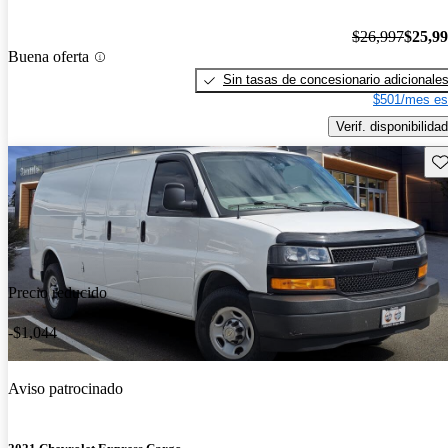
$26,997
$25,9
Buena oferta
Sin tasas de concesionario adicionale
$501/mes es
Verif. disponibilidad
Gu
Precio reducido
-$1,044
Aviso patrocinado