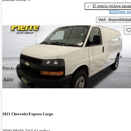
El precio incluye tasa
$232/mes es
Verif. disponibilidad
Gu
Precio reducido
-$400
2021 Chevrolet Express Cargo