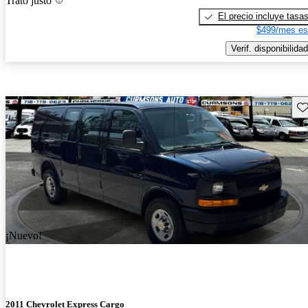
Trato justo
El precio incluye tasa
$499/mes es
Verif. disponibilidad
Gu
¡Nuevo!
2011 Chevrolet Express Cargo