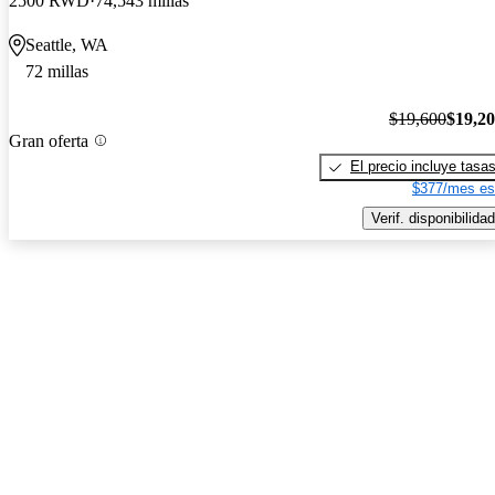
2500 RWD
74,543 millas
Seattle, WA
72 millas
$19,600
$19,2
Gran oferta
El precio incluye tasa
$377/mes es
Verif. disponibilidad