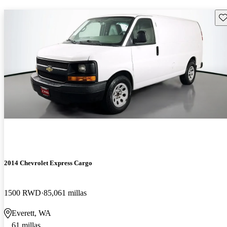
Gu
2014 Chevrolet Express Cargo
1500 RWD
85,061 millas
Everett, WA
61 millas