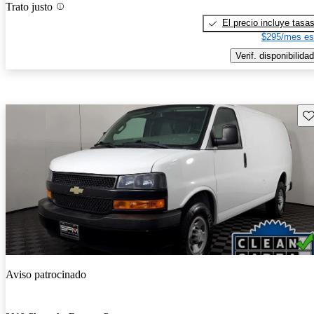
Trato justo
El precio incluye tasa
$295/mes es
Verif. disponibilidad
Gu
Aviso patrocinado