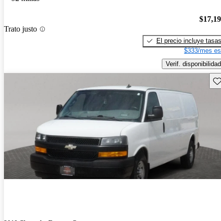
$17,1
Trato justo
El precio incluye tasa
$333/mes es
Verif. disponibilidad
Gu