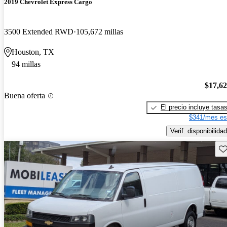
2019 Chevrolet Express Cargo
3500 Extended RWD
105,672 millas
Houston, TX
94 millas
$17,6
Buena oferta
El precio incluye tasa
$341/mes es
Verif. disponibilidad
Gu