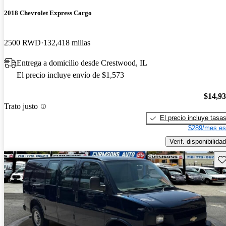
2018 Chevrolet Express Cargo
2500 RWD
132,418 millas
Entrega a domicilio desde Crestwood, IL
El precio incluye envío de $1,573
$14,9
Trato justo
El precio incluye tasa
$289/mes es
Verif. disponibilidad
Gu