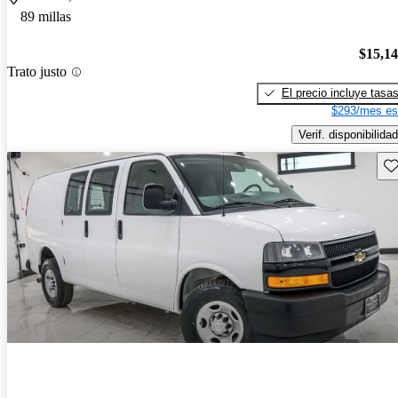
89 millas
$15,1
Trato justo
El precio incluye tasa
$293/mes es
Verif. disponibilidad
Gu