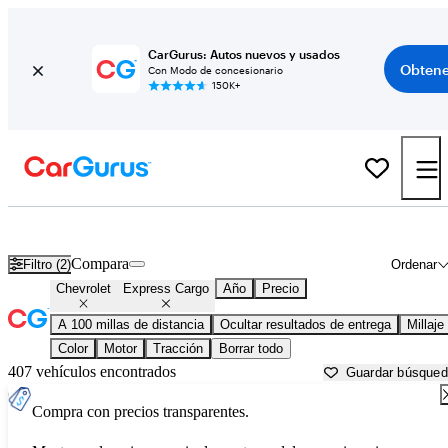
CarGurus: Autos nuevos y usados
Obtene
Con Modo de concesionario
150K+
Chevrolet Express Cargo usados en venta cerca de
Beaumont, TX
Compara
Filtro (2)
Ordenar
Chevrolet
Express Cargo
Año
Precio
A 100 millas de distancia
Ocultar resultados de entrega
Millaje
Color
Motor
Tracción
Borrar todo
407 vehículos encontrados
Guardar búsque
Compra con precios transparentes.