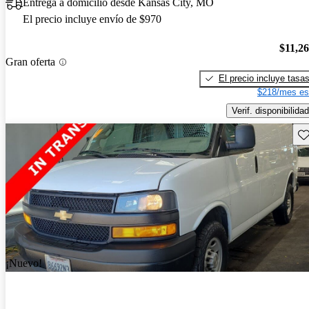
Entrega a domicilio desde Kansas City, MO
El precio incluye envío de $970
$11,2
Gran oferta
El precio incluye tasa
$218/mes es
Verif. disponibilidad
Gu
¡Nuevo!