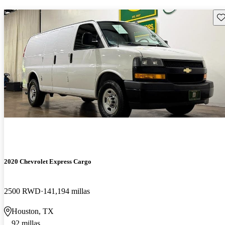
Gu
2020 Chevrolet Express Cargo
2500 RWD
141,194 millas
Houston, TX
92 millas