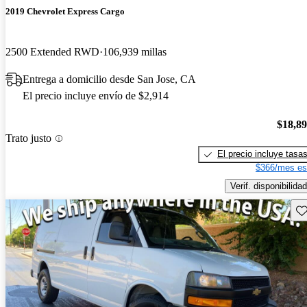
2019 Chevrolet Express Cargo
2500 Extended RWD
106,939 millas
Entrega a domicilio desde San Jose, CA
El precio incluye envío de $2,914
$18,8
Trato justo
El precio incluye tasa
$366/mes es
Verif. disponibilidad
Gu