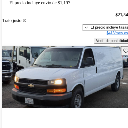
El precio incluye envío de $1,197
$21,3
Trato justo
El precio incluye tasa
$413/mes es
Verif. disponibilidad
Gu