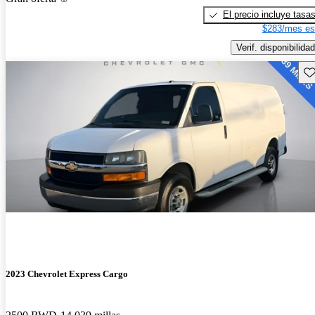
El precio incluye tasa
$283/mes es
Verif. disponibilidad
Gu
2023 Chevrolet Express Cargo