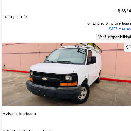
$22,2
Trato justo
El precio incluye tasa
$427/mes es
Verif. disponibilidad
Gu
Aviso patrocinado