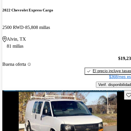
2022 Chevrolet Express Cargo
2500 RWD
85,808 millas
Alvin, TX
81 millas
$19,2
Buena oferta
El precio incluye tasa
$368/mes es
Verif. disponibilidad
Gu