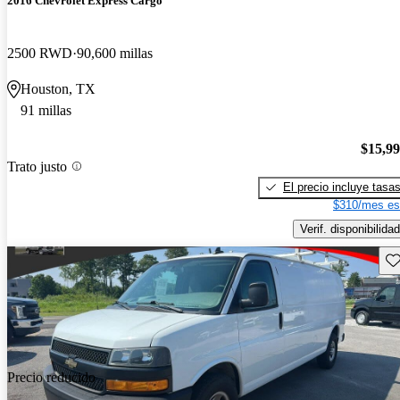
2016 Chevrolet Express Cargo
2500 RWD
90,600 millas
Houston, TX
91 millas
$15,9
Trato justo
El precio incluye tasa
$310/mes es
Verif. disponibilidad
Gu
Precio reducido