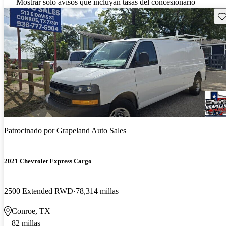
Mostrar solo avisos que incluyan tasas del concesionario
Gu
Patrocinado por
Grapeland Auto Sales
2021 Chevrolet Express Cargo
2500 Extended RWD
78,314 millas
Conroe, TX
82 millas