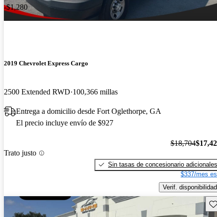
-$1,280
2019 Chevrolet Express Cargo
2500 Extended RWD
100,366 millas
Entrega a domicilio desde Fort Oglethorpe, GA
El precio incluye envío de $927
$18,704
$17,4
Trato justo
Sin tasas de concesionario adicionale
$337/mes es
Verif. disponibilidad
Gu