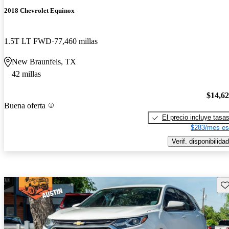
2018 Chevrolet Equinox
1.5T LT FWD
77,460 millas
New Braunfels, TX
42 millas
$14,6
Buena oferta
El precio incluye tasa
$283/mes es
Verif. disponibilidad
Gu