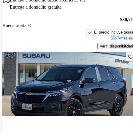
Entrega a domicilio gratuita
$30,7
Buena oferta
El precio incluye tasa
$567/mes es
Verif. disponibilidad
Gu