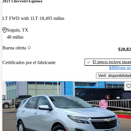
2021 Chevrolet Equinox
LT FWD with 1LT
18,495 millas
Seguin, TX
48 millas
Buena oferta
$20,8
El precio incluye tasa
Certificados por el fabricante
$400/mes es
Verif. disponibilidad
Gu