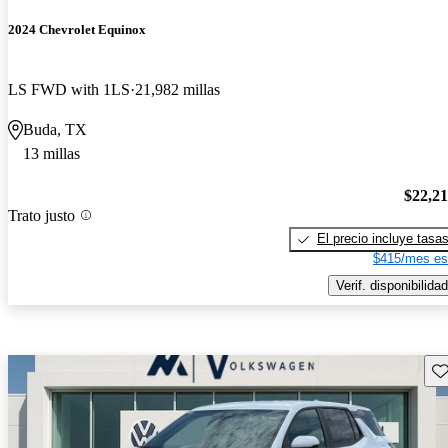
2024 Chevrolet Equinox
LS FWD with 1LS
21,982 millas
Buda, TX
13 millas
$22,2
Trato justo
El precio incluye tasa
$415/mes es
Verif. disponibilidad
Gu