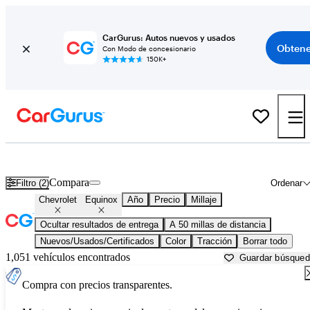
CarGurus: Autos nuevos y usados
Obtene
Con Modo de concesionario
150K+
Chevrolet Equinox usados en venta cerca de
Austin, TX
Compara
Filtro (2)
Ordenar
Chevrolet
Equinox
Año
Precio
Millaje
Ocultar resultados de entrega
A 50 millas de distancia
Nuevos/Usados/Certificados
Color
Tracción
Borrar todo
1,051 vehículos encontrados
Guardar búsque
Compra con precios transparentes.