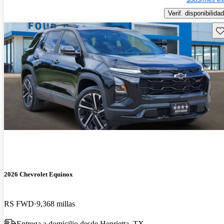
Verif. disponibilidad
Gu
2026 Chevrolet Equinox
RS FWD
9,368 millas
Entrega a domicilio desde Henrietta, TX