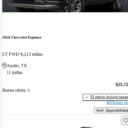
2026 Chevrolet Equinox
LT FWD
8,213 millas
Austin, TX
11 millas
$25,7
Buena oferta
El precio incluye tasa
$475/mes es
Verif. disponibilidad
Gu