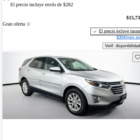
El precio incluye envío de $282
$15,7
Gran oferta
El precio incluye tasa
$304/mes es
Verif. disponibilidad
Gu