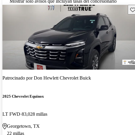
Mostrar solo avisos que incluyan tasas del concesionario
Gu
Patrocinado por
Don Hewlett Chevrolet Buick
2025 Chevrolet Equinox
LT FWD
83,028 millas
Georgetown, TX
22 millas