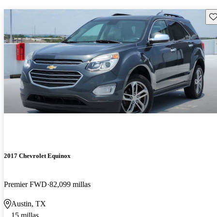
Gu
2017 Chevrolet Equinox
Premier FWD
82,099 millas
Austin, TX
15 millas