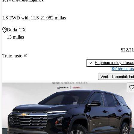
2024 Chevrolet Equinox
LS FWD with 1LS
21,982 millas
Buda, TX
13 millas
$22,2
Trato justo
El precio incluye tasa
$415/mes es
Verif. disponibilidad
Gu