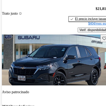
$21,8
Trato justo
El precio incluye tasa
$404/mes es
Verif. disponibilidad
Gu
Aviso patrocinado