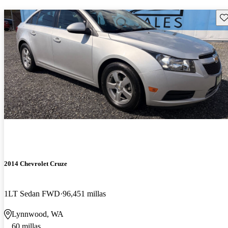
Gu
2014 Chevrolet Cruze
1LT Sedan FWD
96,451 millas
Lynnwood, WA
60 millas