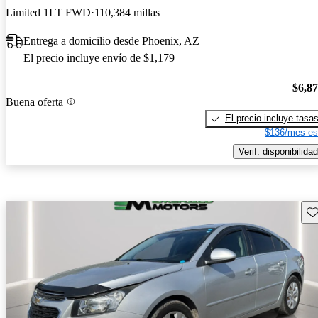
Limited 1LT FWD
110,384 millas
Entrega a domicilio desde Phoenix, AZ
El precio incluye envío de $1,179
$6,8
Buena oferta
El precio incluye tasa
$136/mes es
Verif. disponibilidad
Gu