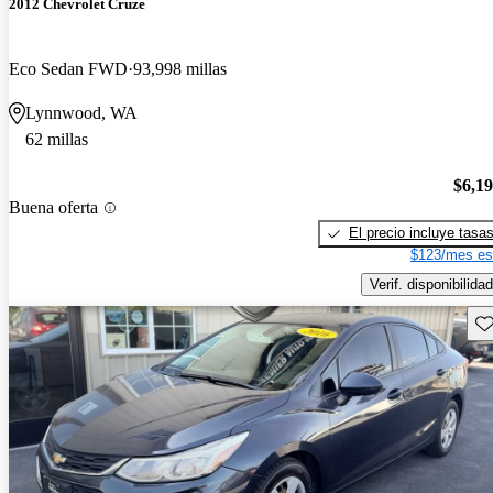
2012 Chevrolet Cruze
Eco Sedan FWD
93,998 millas
Lynnwood, WA
62 millas
$6,1
Buena oferta
El precio incluye tasa
$123/mes es
Verif. disponibilidad
Gu