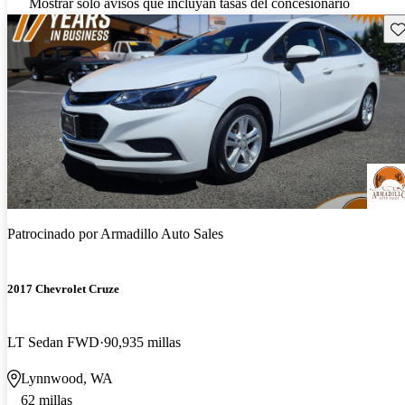
Mostrar solo avisos que incluyan tasas del concesionario
Gu
Patrocinado por
Armadillo Auto Sales
2017 Chevrolet Cruze
LT Sedan FWD
90,935 millas
Lynnwood, WA
62 millas