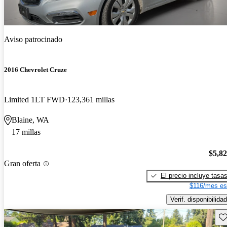
Aviso patrocinado
2016 Chevrolet Cruze
Limited 1LT FWD
123,361 millas
Blaine, WA
17 millas
$5,8
Gran oferta
El precio incluye tasa
$116/mes es
Verif. disponibilidad
Gu