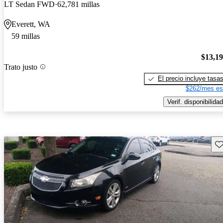
LT Sedan FWD
62,781 millas
Everett, WA
59 millas
$13,1
Trato justo
El precio incluye tasa
$262/mes es
Verif. disponibilidad
Gu