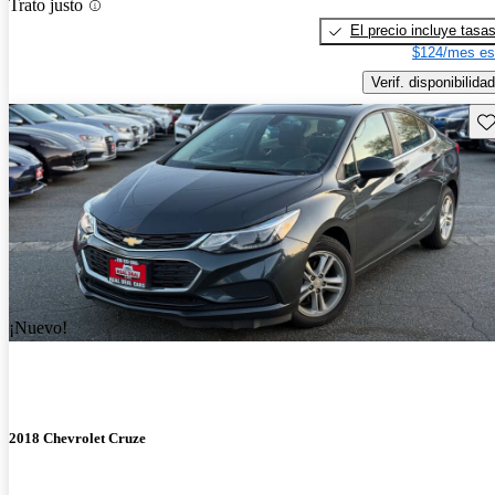
Trato justo
El precio incluye tasa
$124/mes es
Verif. disponibilidad
Gu
¡Nuevo!
2018 Chevrolet Cruze