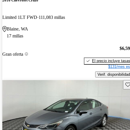
2016 Chevrolet Cruze
Limited 1LT FWD
111,083 millas
Blaine, WA
17 millas
$6,5
Gran oferta
El precio incluye tasa
$131/mes es
Verif. disponibilidad
Gu