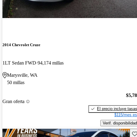
2014 Chevrolet Cruze
1LT Sedan FWD
94,174 millas
Marysville, WA
50 millas
$5,7
Gran oferta
El precio incluye tasa
$115/mes es
Verif. disponibilidad
Gu