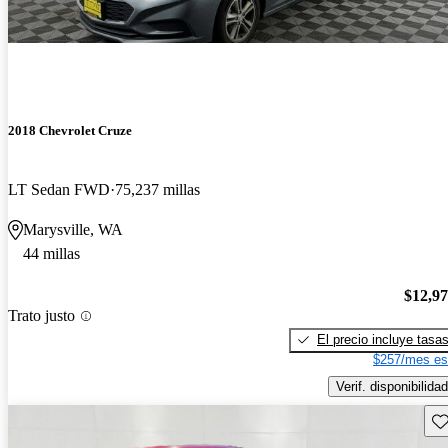
2018 Chevrolet Cruze
LT Sedan FWD
75,237 millas
Marysville, WA
44 millas
$12,9
Trato justo
El precio incluye tasa
$257/mes es
Verif. disponibilidad
Gu