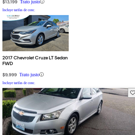
$13,199
Trato justo
Incluye tarifas de conc.
2017 Chevrolet Cruze LT Sedan
FWD
$9,999
Trato justo
Incluye tarifas de conc.
Gu