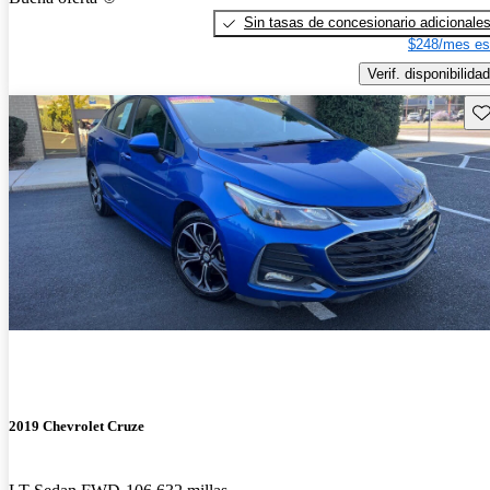
Sin tasas de concesionario adicionale
$248/mes es
Verif. disponibilidad
Gu
2019 Chevrolet Cruze