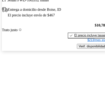
LT Sedan FWD
106,632 millas
Entrega a domicilio desde Boise, ID
El precio incluye envío de $467
$10,7
Trato justo
El precio incluye tasa
$213/mes es
Verif. disponibilidad