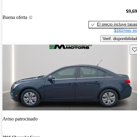
$9,6
Buena oferta
El precio incluye tasa
$192/mes es
Verif. disponibilidad
Gu
Aviso patrocinado