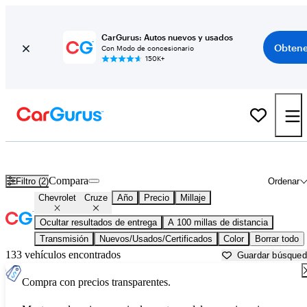
CarGurus: Autos nuevos y usados
Obtene
Con Modo de concesionario
150K+
Chevrolet Cruze usados en venta cerca de
Bellingham, WA
Compara
Filtro (2)
Ordenar
Chevrolet
Cruze
Año
Precio
Millaje
Ocultar resultados de entrega
A 100 millas de distancia
Transmisión
Nuevos/Usados/Certificados
Color
Borrar todo
133 vehículos encontrados
Guardar búsque
Compra con precios transparentes.