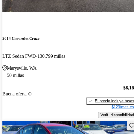
2014 Chevrolet Cruze
LTZ Sedan FWD
130,799 millas
Marysville, WA
50 millas
$6,1
Buena oferta
El precio incluye tasa
$123/mes es
Verif. disponibilidad
Gu