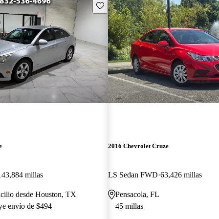
Guarda este Aviso
e
2016 Chevrolet Cruze
143,884 millas
LS Sedan FWD
63,426 millas
cilio desde Houston, TX
Pensacola, FL
uye envío de $494
45 millas