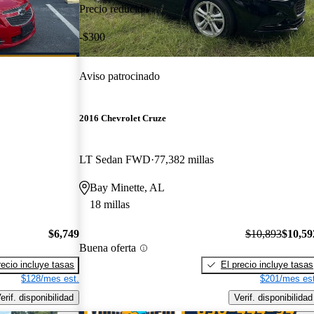
Precio reducido
-$300
Aviso patrocinado
2016 Chevrolet Cruze
LT Sedan FWD
77,382 millas
Bay Minette, AL
18 millas
$6,749
$10,893
$10,59
Buena oferta
recio incluye tasas
El precio incluye tasas
$128/mes est.
$201/mes est
erif. disponibilidad
Verif. disponibilidad