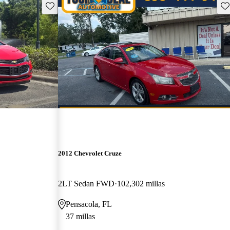
Guarda este Aviso
Gu
2012 Chevrolet Cruze
2LT Sedan FWD
102,302 millas
Pensacola, FL
37 millas