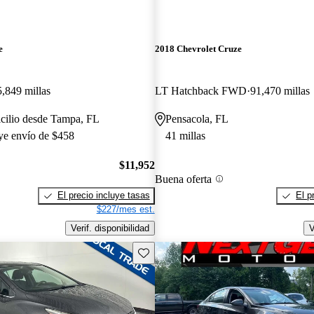
e
2018 Chevrolet Cruze
5,849 millas
LT Hatchback FWD
91,470 millas
cilio desde Tampa, FL
Pensacola, FL
uye envío de $458
41 millas
$11,952
Buena oferta
El precio incluye tasas
El p
$227/mes est.
Verif. disponibilidad
V
Guarda este Aviso