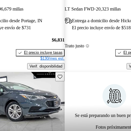
96,679 millas
LT Sedan FWD
20,323 millas
cilio desde Portage, IN
Entrega a domicilio desde Hicko
uye envío de $731
El precio incluye envío de $518
$6,831
Trato justo
El precio incluye tasas
El p
$130/mes est.
Verif. disponibilidad
V
Guarda este Aviso
Se está preparando un buen pr
Fotos próximamen