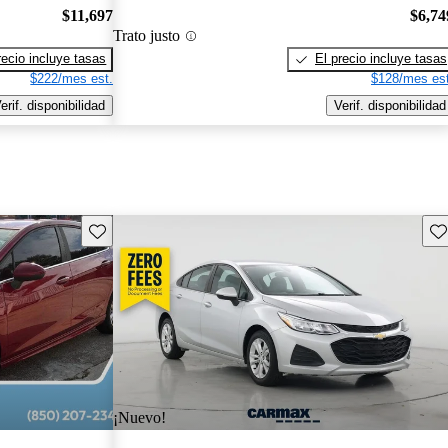
$11,697
$6,74
Trato justo
recio incluye tasas
El precio incluye tasas
$222/mes est.
$128/mes est
erif. disponibilidad
Verif. disponibilidad
Guarda este Aviso
Gu
¡Nuevo!