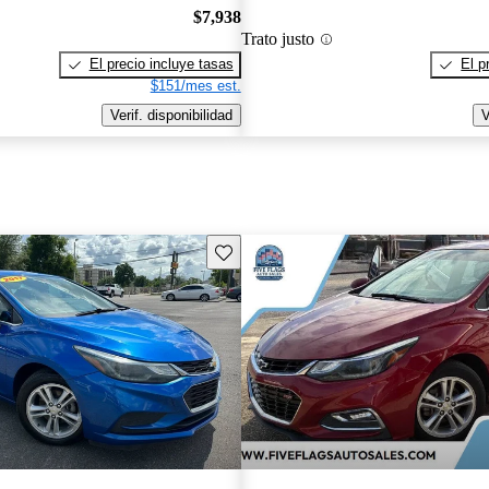
$7,938
Trato justo
El precio incluye tasas
El p
$151/mes est.
Verif. disponibilidad
V
Guarda este Aviso