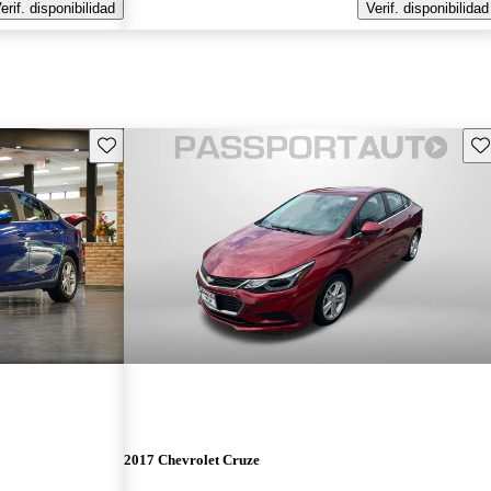
erif. disponibilidad
Verif. disponibilidad
Guarda este Aviso
Gu
2017 Chevrolet Cruze