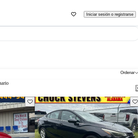
Iniciar sesión o registrarse
Ordenar
nario
Guarda este Aviso
Gu