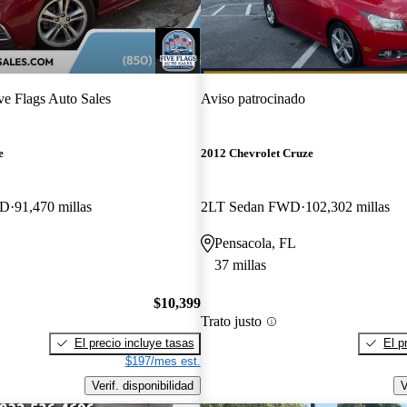
ve Flags Auto Sales
Aviso patrocinado
e
2012 Chevrolet Cruze
WD
91,470 millas
2LT Sedan FWD
102,302 millas
Pensacola, FL
37 millas
$10,399
Trato justo
El precio incluye tasas
El p
$197/mes est.
Verif. disponibilidad
V