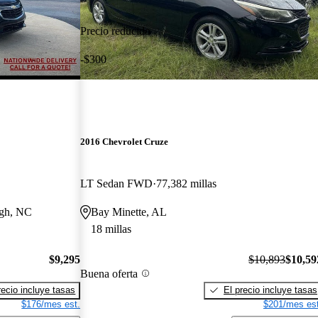
Precio reducido
-$300
2016 Chevrolet Cruze
LT Sedan FWD
77,382 millas
igh, NC
Bay Minette, AL
18 millas
$9,295
$10,893
$10,59
Buena oferta
recio incluye tasas
El precio incluye tasas
$176/mes est.
$201/mes est