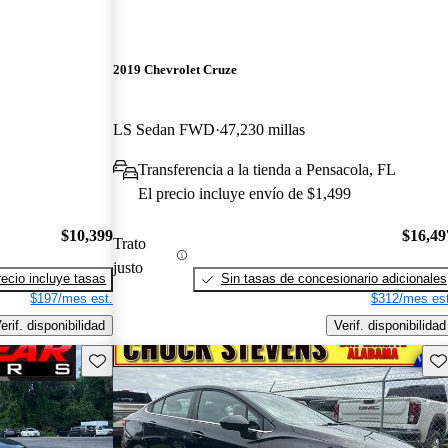
2019 Chevrolet Cruze
LS Sedan FWD
47,230 millas
Transferencia a la tienda a Pensacola, FL
El precio incluye envío de $1,499
$10,399
$16,49
Trato
justo
recio incluye tasas
Sin tasas de concesionario adicionales
$197/mes est.
$312/mes est
erif. disponibilidad
Verif. disponibilidad
Guarda este Aviso
Gu