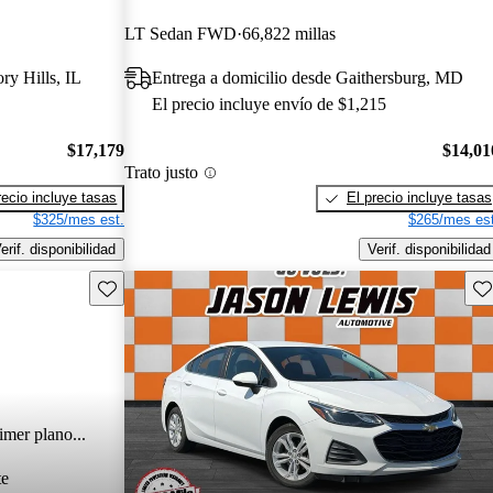
LT Sedan FWD
66,822 millas
ry Hills, IL
Entrega a domicilio desde Gaithersburg, MD
El precio incluye envío de $1,215
$17,179
$14,01
Trato justo
recio incluye tasas
El precio incluye tasas
$325/mes est.
$265/mes est
erif. disponibilidad
Verif. disponibilidad
Guarda este Aviso
Gu
imer plano...
te