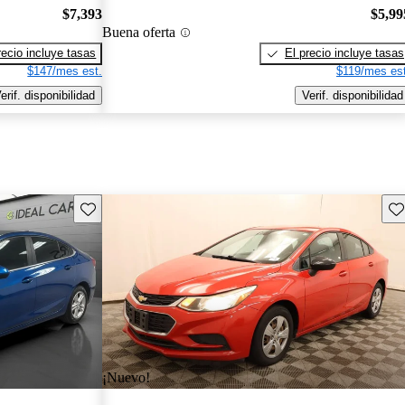
$7,393
$5,99
Buena oferta
recio incluye tasas
El precio incluye tasas
$147/mes est.
$119/mes est
erif. disponibilidad
Verif. disponibilidad
Guarda este Aviso
Gu
¡Nuevo!