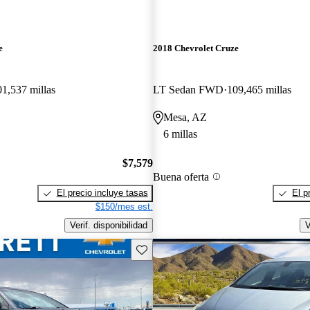
e
2018 Chevrolet Cruze
01,537 millas
LT Sedan FWD
109,465 millas
Mesa, AZ
6 millas
$7,579
Buena oferta
El precio incluye tasas
El p
$150/mes est.
Verif. disponibilidad
V
Guarda este Aviso