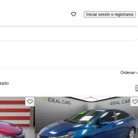
Iniciar sesión o registrarse
Ordenar
nario
Guarda este Aviso
Gu