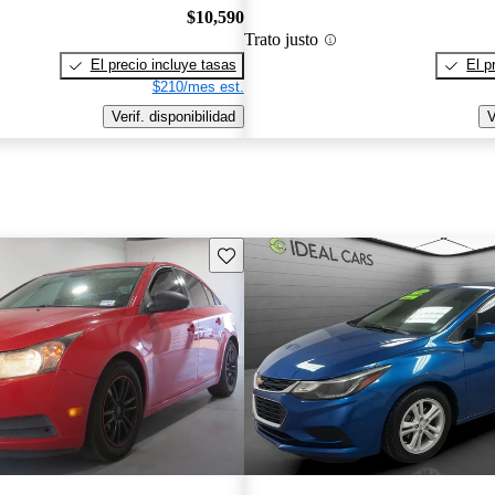
$10,590
Trato justo
El precio incluye tasas
El p
$210/mes est.
Verif. disponibilidad
V
Guarda este Aviso