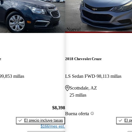
¡Nuevo!
e
2018 Chevrolet Cruze
99,853 millas
LS Sedan FWD
98,113 millas
Scottsdale, AZ
25 millas
$8,398
Buena oferta
El precio incluye tasas
El p
$166/mes est.