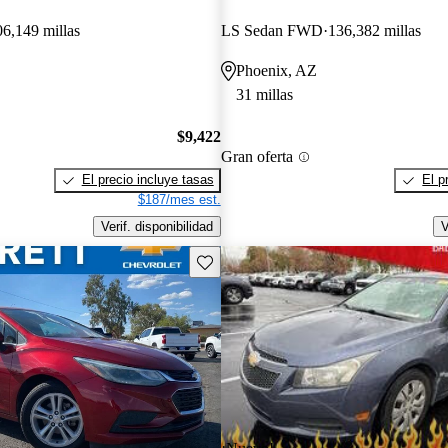
06,149 millas
LS Sedan FWD
136,382 millas
Phoenix, AZ
31 millas
$9,422
Gran oferta
El precio incluye tasas
El p
$187/mes est.
Verif. disponibilidad
V
Guarda este Aviso