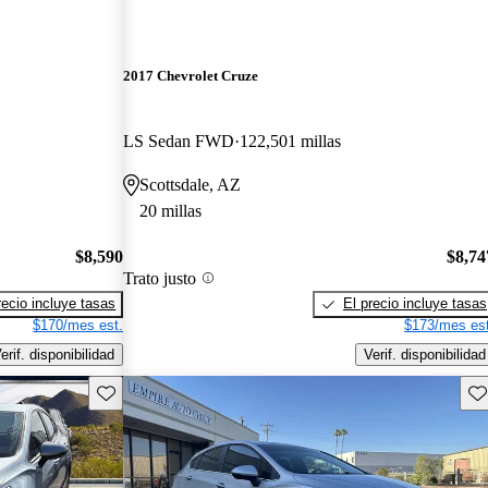
2017 Chevrolet Cruze
LS Sedan FWD
122,501 millas
Scottsdale, AZ
20 millas
$8,590
$8,74
Trato justo
recio incluye tasas
El precio incluye tasas
$170/mes est.
$173/mes est
erif. disponibilidad
Verif. disponibilidad
Guarda este Aviso
Gu