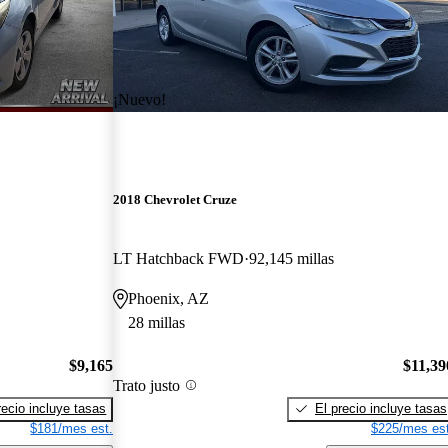
¡Nuevo!
2018 Chevrolet Cruze
LT Hatchback FWD
92,145 millas
Phoenix, AZ
28 millas
$9,165
$11,39
Trato justo
recio incluye tasas
El precio incluye tasas
$181/mes est.
$225/mes est