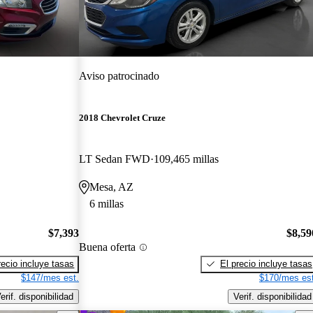
Aviso patrocinado
2018 Chevrolet Cruze
LT Sedan FWD
109,465 millas
Mesa, AZ
6 millas
$7,393
$8,59
Buena oferta
recio incluye tasas
El precio incluye tasas
$147/mes est.
$170/mes est
erif. disponibilidad
Verif. disponibilidad