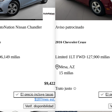
toNation Nissan Chandler
Aviso patrocinado
e
2016 Chevrolet Cruze
06,149 millas
Limited 1LT FWD
127,900 millas
Mesa, AZ
15 millas
$9,422
Trato justo
El precio incluye tasas
El p
$187/mes est.
Verif. disponibilidad
V