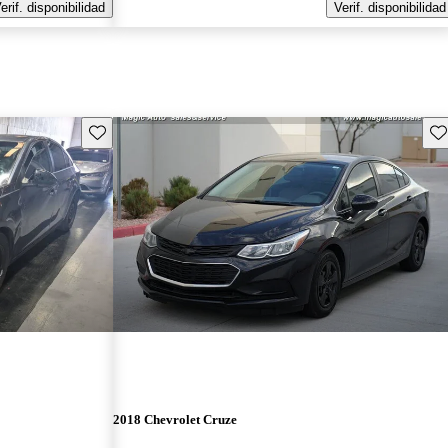
erif. disponibilidad
Verif. disponibilidad
Guarda este Aviso
Gu
2018 Chevrolet Cruze