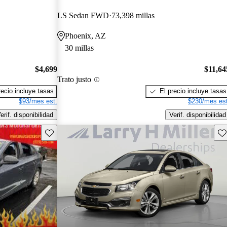
LS Sedan FWD
73,398 millas
Phoenix, AZ
30 millas
$4,699
$11,64
Trato justo
recio incluye tasas
El precio incluye tasas
$93/mes est.
$230/mes est
erif. disponibilidad
Verif. disponibilidad
Guarda este Aviso
Gu