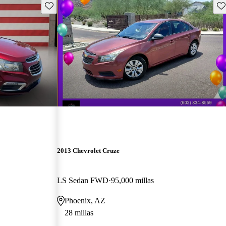
Guarda este Aviso
Gu
2013 Chevrolet Cruze
LS Sedan FWD
95,000 millas
Phoenix, AZ
28 millas