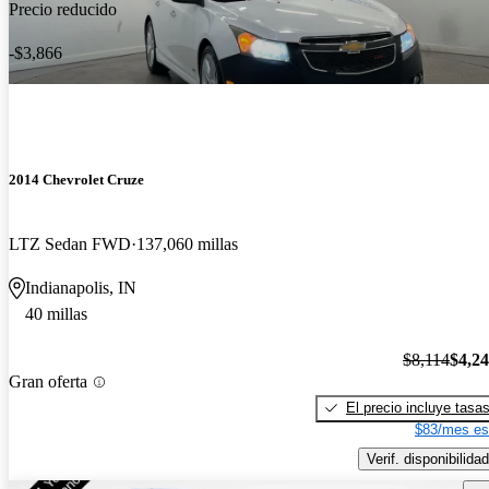
Precio reducido
-$3,866
2014 Chevrolet Cruze
LTZ Sedan FWD
137,060 millas
Indianapolis, IN
40 millas
$8,114
$4,2
Gran oferta
El precio incluye tasa
$83/mes es
Verif. disponibilidad