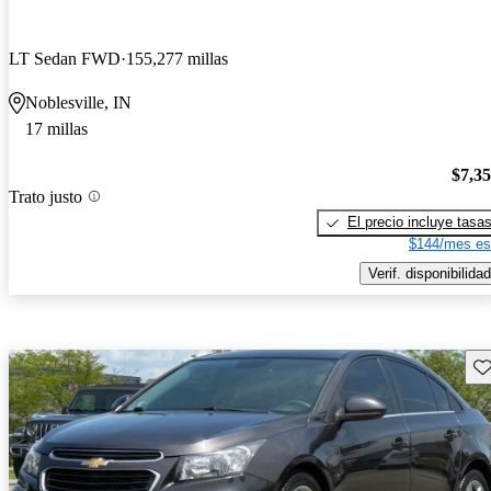
LT Sedan FWD
155,277 millas
Noblesville, IN
17 millas
$7,3
Trato justo
El precio incluye tasa
$144/mes es
Verif. disponibilidad
Gu