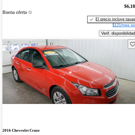
$6,1
Buena oferta
El precio incluye tasa
$121/mes es
Verif. disponibilidad
Gu
2016 Chevrolet Cruze