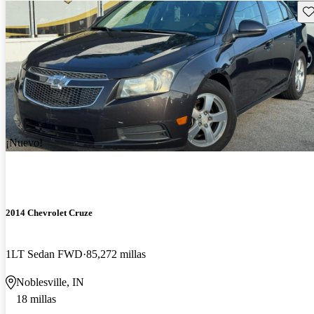
Gu
¡Nuevo!
2014 Chevrolet Cruze
1LT Sedan FWD
85,272 millas
Noblesville, IN
18 millas