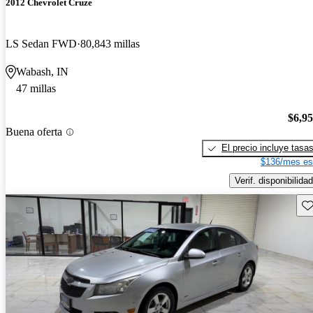
2012 Chevrolet Cruze
LS Sedan FWD
80,843 millas
Wabash, IN
47 millas
$6,9
Buena oferta
El precio incluye tasa
$136/mes es
Verif. disponibilidad
Gu