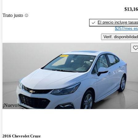
$13,1
Trato justo
El precio incluye tasa
$257/mes es
Verif. disponibilidad
Gu
¡Nuevo!
2016 Chevrolet Cruze