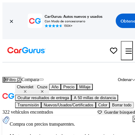
CarGurus: Autos nuevos y usados
Obtene
Con Modo de concesionario
150K+
Chevrolet Cruze usados en venta cerca de
Anderson, IN
Compara
Filtro (2)
Ordenar
Chevrolet
Cruze
Año
Precio
Millaje
Ocultar resultados de entrega
A 50 millas de distancia
Transmisión
Nuevos/Usados/Certificados
Color
Borrar todo
322 vehículos encontrados
Guardar búsque
Compra con precios transparentes.