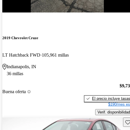
¡Nuevo!
2019 Chevrolet Cruze
LT Hatchback FWD
105,961 millas
Indianapolis, IN
36 millas
$9,7
Buena oferta
El precio incluye tasa
$190/mes es
Verif. disponibilidad
Gu