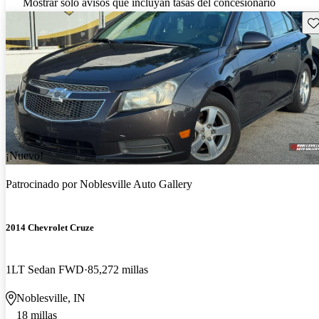
Mostrar solo avisos que incluyan tasas del concesionario
Gu
¡Nuevo!
Patrocinado por
Noblesville Auto Gallery
2014 Chevrolet Cruze
1LT Sedan FWD
85,272 millas
Noblesville, IN
18 millas