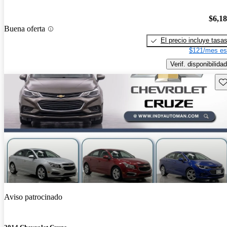
$6,1
Buena oferta
El precio incluye tasa
$121/mes es
Verif. disponibilidad
Gu
Aviso patrocinado