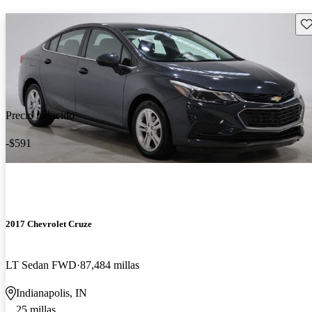
Gu
Precio reducido
-$591
2017 Chevrolet Cruze
LT Sedan FWD
87,484 millas
Indianapolis, IN
25 millas