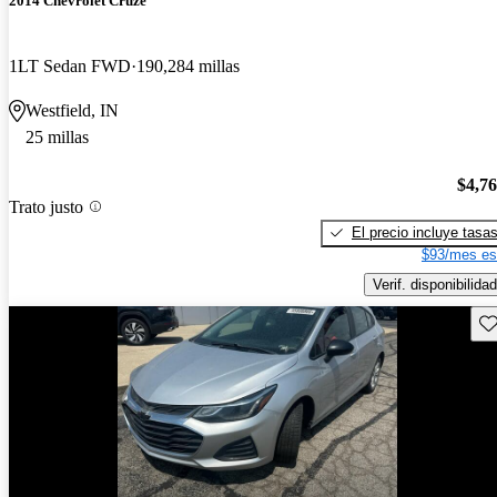
2014 Chevrolet Cruze
1LT Sedan FWD
190,284 millas
Westfield, IN
25 millas
$4,7
Trato justo
El precio incluye tasa
$93/mes es
Verif. disponibilidad
Gu