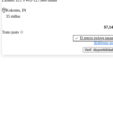
Limited 1LT FWD
127,486 millas
Kokomo, IN
35 millas
$7,1
Trato justo
El precio incluye tasa
$140/mes es
Verif. disponibilidad