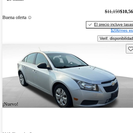
$11,159
$10,5
Buena oferta
El precio incluye tasa
$206/mes es
Verif. disponibilidad
Gu
¡Nuevo!