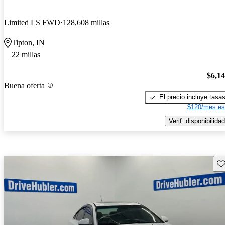
Limited LS FWD
128,608 millas
Tipton, IN
22 millas
$6,1
Buena oferta
El precio incluye tasa
$120/mes es
Verif. disponibilidad
Gu