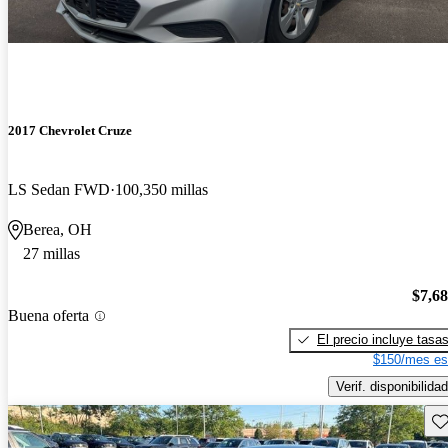
2017 Chevrolet Cruze
LS Sedan FWD
100,350 millas
Berea, OH
27 millas
$7,6
Buena oferta
El precio incluye tasa
$150/mes es
Verif. disponibilidad
Gu