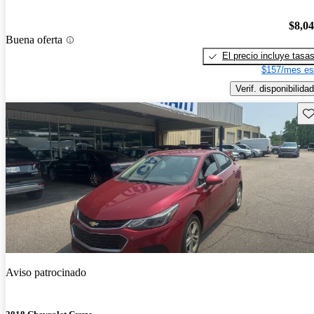
$8,0
Buena oferta
El precio incluye tasa
$157/mes es
Verif. disponibilidad
Gu
Aviso patrocinado