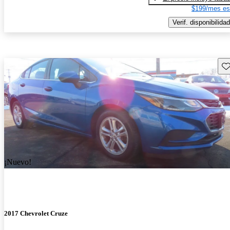
$199/mes es
Verif. disponibilidad
Gu
¡Nuevo!
2017 Chevrolet Cruze