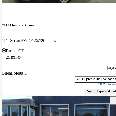
2011 Chevrolet Cruze
1LT Sedan FWD
125,720 millas
Parma, OH
25 millas
$4,4
Buena oferta
El precio incluye tasa
$87/mes es
Verif. disponibilidad
Gu