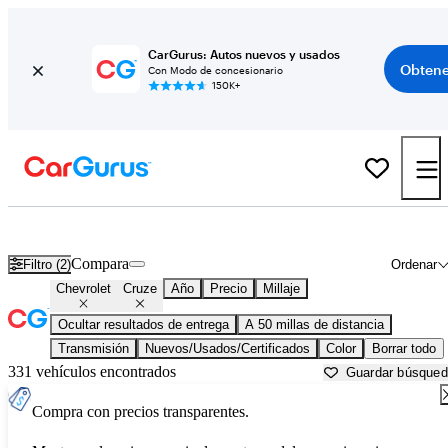
CarGurus: Autos nuevos y usados
Obtene
Con Modo de concesionario
150K+
Chevrolet Cruze usados en venta cerca de
Akron, OH
Compara
Filtro (2)
Ordenar
Chevrolet
Cruze
Año
Precio
Millaje
Ocultar resultados de entrega
A 50 millas de distancia
Transmisión
Nuevos/Usados/Certificados
Color
Borrar todo
331 vehículos encontrados
Guardar búsque
Compra con precios transparentes.