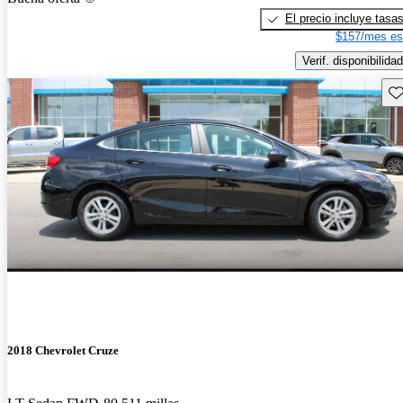
El precio incluye tasa
$157/mes es
Verif. disponibilidad
Gu
2018 Chevrolet Cruze