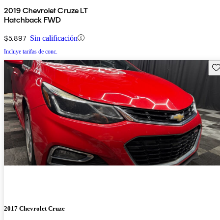
2019 Chevrolet Cruze LT
Hatchback FWD
$5,897
Sin calificación
Incluye tarifas de conc.
Gu
2017 Chevrolet Cruze