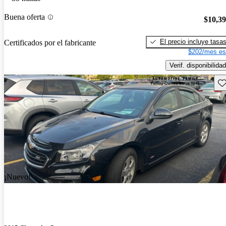
Buena oferta
$10,3
El precio incluye tasa
Certificados por el fabricante
$202/mes es
Verif. disponibilidad
Gu
¡Nuevo!