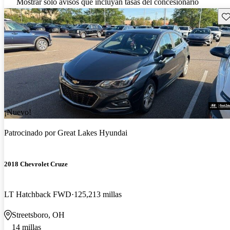
Mostrar solo avisos que incluyan tasas del concesionario
Gu
¡Nuevo!
Patrocinado por
Great Lakes Hyundai
2018 Chevrolet Cruze
LT Hatchback FWD
125,213 millas
Streetsboro, OH
14 millas