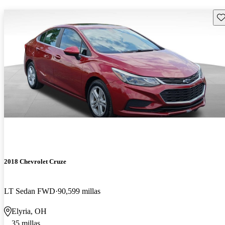
Gu
2018 Chevrolet Cruze
LT Sedan FWD
90,599 millas
Elyria, OH
35 millas