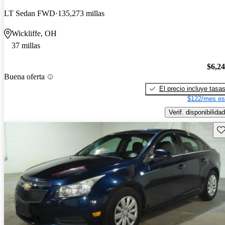
LT Sedan FWD
135,273 millas
Wickliffe, OH
37 millas
$6,2
Buena oferta
El precio incluye tasa
$122/mes es
Verif. disponibilidad
Gu