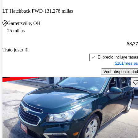
LT Hatchback FWD
131,278 millas
Garrettsville, OH
25 millas
$8,2
Trato justo
El precio incluye tasa
$161/mes es
Verif. disponibilidad
Gu