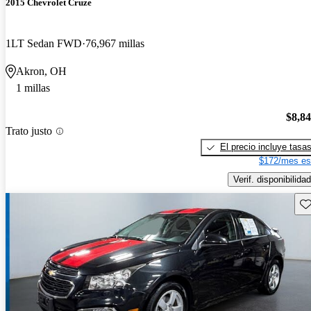
2015 Chevrolet Cruze
1LT Sedan FWD
76,967 millas
Akron, OH
1 millas
$8,8
Trato justo
El precio incluye tasa
$172/mes es
Verif. disponibilidad
Gu