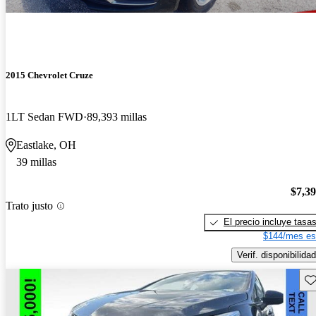
2015 Chevrolet Cruze
1LT Sedan FWD
89,393 millas
Eastlake, OH
39 millas
$7,3
Trato justo
El precio incluye tasa
$144/mes es
Verif. disponibilidad
Gu