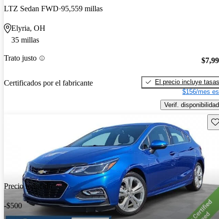
LTZ Sedan FWD
95,559 millas
Elyria, OH
35 millas
Trato justo
$7,9
El precio incluye tasa
Certificados por el fabricante
$156/mes es
Verif. disponibilidad
Gu
Precio reducido
-$500