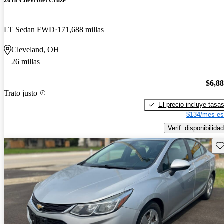
2018 Chevrolet Cruze
LT Sedan FWD
171,688 millas
Cleveland, OH
26 millas
$6,8
Trato justo
El precio incluye tasa
$134/mes es
Verif. disponibilidad
Gu