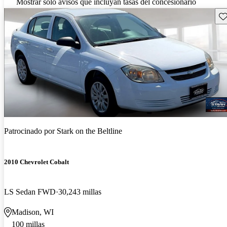
Mostrar solo avisos que incluyan tasas del concesionario
Gu
Patrocinado por
Stark on the Beltline
2010 Chevrolet Cobalt
LS Sedan FWD
30,243 millas
Madison, WI
100 millas