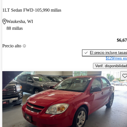
1LT Sedan FWD
105,990 millas
Waukesha, WI
88 millas
$6,6
Precio alto
El precio incluye tasa
$129/mes es
Verif. disponibilidad
Gu