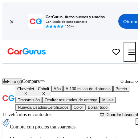
CarGurus: Autos nuevos y usados
Obtene
Con Modo de concesionario
150K+
Chevrolet Cobalt usados en venta cerca de
Appleton, WI
Compara
Filtro (2)
Ordenar
Chevrolet
Cobalt
Año
A 100 millas de distancia
Precio
Transmisión
Ocultar resultados de entrega
Millaje
Nuevos/Usados/Certificados
Color
Borrar todo
11 vehículos encontrados
Guardar búsque
Compra con precios transparentes.