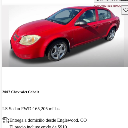
Gu
2007 Chevrolet Cobalt
LS Sedan FWD
165,205 millas
Entrega a domicilio desde Englewood, CO
El precio incluye envío de $910