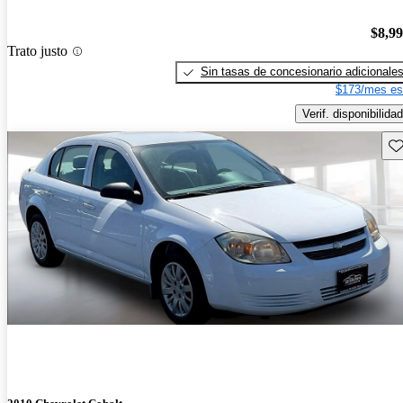
$8,9
Trato justo
Sin tasas de concesionario adicionale
$173/mes es
Verif. disponibilidad
Gu