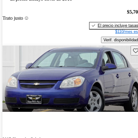
$5,7
Trato justo
El precio incluye tasa
$110/mes es
Verif. disponibilidad
Gu