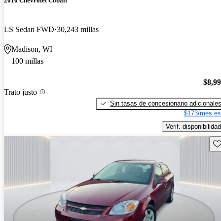
2010 Chevrolet Cobalt
LS Sedan FWD
30,243 millas
Madison, WI
100 millas
$8,9
Trato justo
Sin tasas de concesionario adicionale
$173/mes es
Verif. disponibilidad
Gu