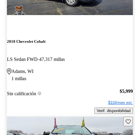
2010 Chevrolet Cobalt
LS Sedan FWD
47,317 millas
Adams, WI
1 millas
$5,999
Sin calificación
$116/mes est.
Verif. disponibilidad
Guard