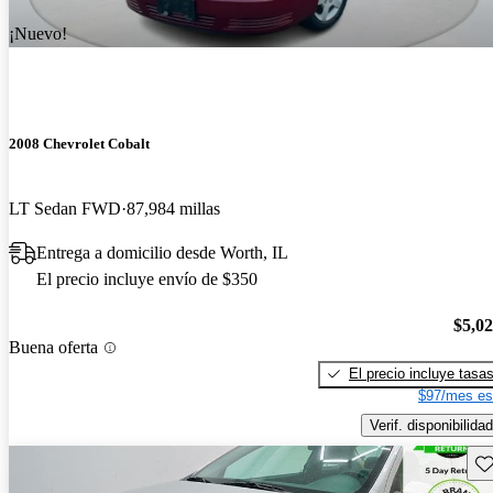
¡Nuevo!
2008 Chevrolet Cobalt
LT Sedan FWD
87,984 millas
Entrega a domicilio desde Worth, IL
El precio incluye envío de $350
$5,0
Buena oferta
El precio incluye tasa
$97/mes es
Verif. disponibilidad
Gu