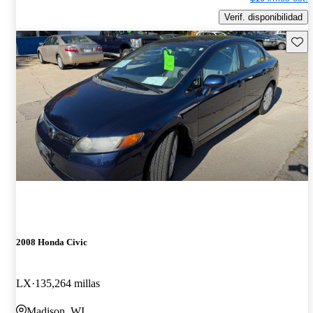
Verif. disponibilidad
Guard
2008 Honda Civic
LX
135,264 millas
Madison, WI