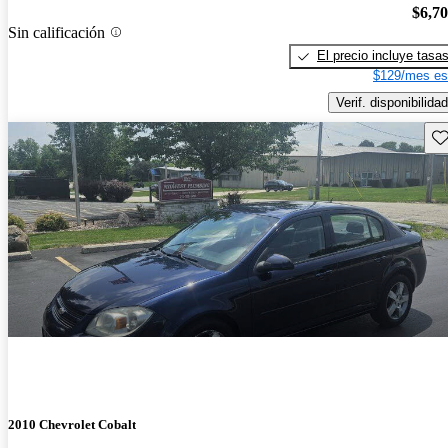
$6,7
Sin calificación
El precio incluye tasa
$129/mes es
Verif. disponibilidad
Gu
2010 Chevrolet Cobalt