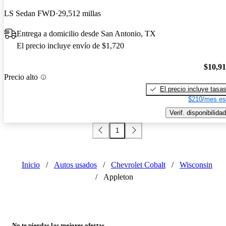
LS Sedan FWD
29,512 millas
Entrega a domicilio desde San Antonio, TX
El precio incluye envío de $1,720
$10,9
Precio alto
El precio incluye tasa
$210/mes es
Verif. disponibilidad
1
Inicio
/
Autos usados
/
Chevrolet Cobalt
/
Wisconsin
/
Appleton
No te pierdas las mejores ofertas