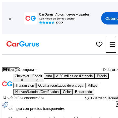
CarGurus: Autos nuevos y usados
Obtene
Con Modo de concesionario
150K+
Chevrolet Cobalt usados en venta cerca de
Anderson, IN
Compara
Filtro (2)
Ordenar
Chevrolet
Cobalt
Año
A 50 millas de distancia
Precio
Transmisión
Ocultar resultados de entrega
Millaje
Nuevos/Usados/Certificados
Color
Borrar todo
14 vehículos encontrados
Guardar búsque
Compra con precios transparentes.