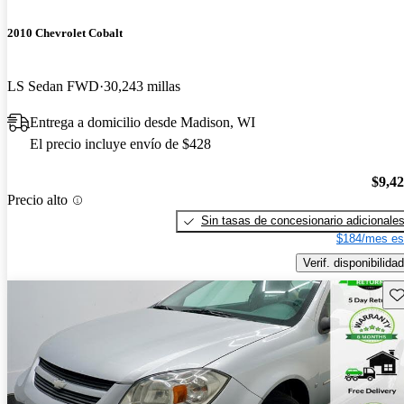
2010 Chevrolet Cobalt
LS Sedan FWD
30,243 millas
Entrega a domicilio desde Madison, WI
El precio incluye envío de $428
$9,4
Precio alto
Sin tasas de concesionario adicionale
$184/mes es
Verif. disponibilidad
Gu