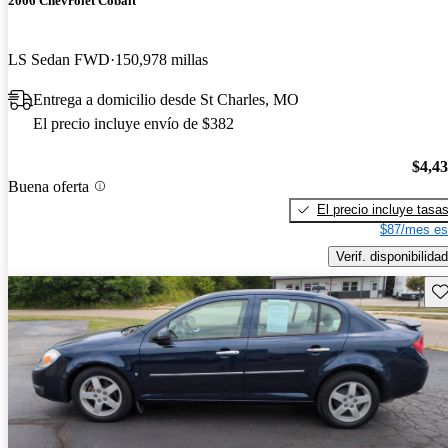
2006 Chevrolet Cobalt
LS Sedan FWD
150,978 millas
Entrega a domicilio desde St Charles, MO
El precio incluye envío de $382
$4,4
Buena oferta
El precio incluye tasa
$87/mes es
Verif. disponibilidad
Gu