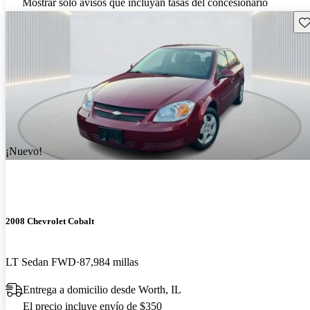
Mostrar solo avisos que incluyan tasas del concesionario
Gu
¡Nuevo!
2008 Chevrolet Cobalt
LT Sedan FWD
87,984 millas
Entrega a domicilio desde Worth, IL
El precio incluye envío de $350