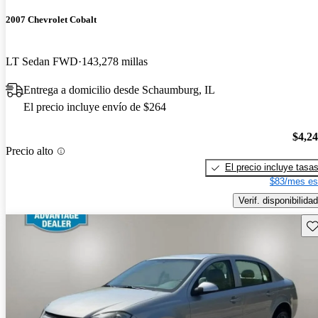
2007 Chevrolet Cobalt
LT Sedan FWD
143,278 millas
Entrega a domicilio desde Schaumburg, IL
El precio incluye envío de $264
$4,2
Precio alto
El precio incluye tasa
$83/mes es
Verif. disponibilidad
Gu