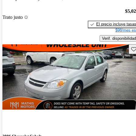
$5,0
Trato justo
El precio incluye tasa
$98/mes es
Verif. disponibilidad
Gu