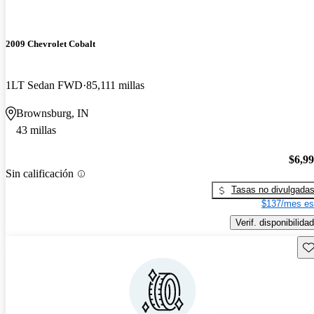
2009 Chevrolet Cobalt
1LT Sedan FWD
85,111 millas
Brownsburg, IN
43 millas
$6,9
Sin calificación
Tasas no divulgada
$137/mes es
Verif. disponibilidad
Gu