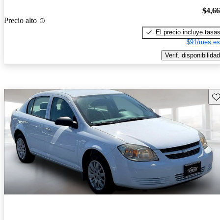
$4,6
Precio alto
El precio incluye tasa
$91/mes es
Verif. disponibilidad
Gu