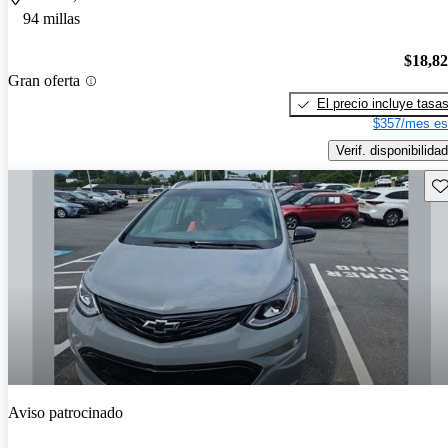
94 millas
$18,8
Gran oferta
El precio incluye tasa
$357/mes es
Verif. disponibilidad
Gu
Aviso patrocinado