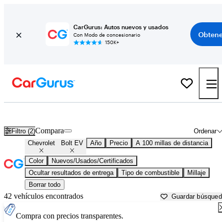
CarGurus: Autos nuevos y usados
Obtene
Con Modo de concesionario
150K+
Chevrolet Bolt EV usados en venta cerca de
Abingdon, VA
Compara
Filtro (2)
Ordenar
Chevrolet
Bolt EV
Año
Precio
A 100 millas de distancia
Color
Nuevos/Usados/Certificados
Ocultar resultados de entrega
Tipo de combustible
Millaje
Borrar todo
42 vehículos encontrados
Guardar búsque
Compra con precios transparentes.