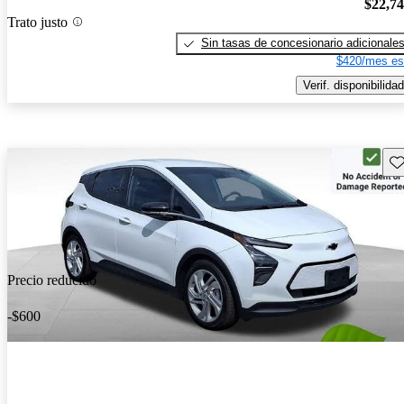
$22,7
Trato justo
Sin tasas de concesionario adicionale
$420/mes es
Verif. disponibilidad
Gu
Precio reducido
-$600