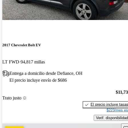
2017 Chevrolet Bolt EV
LT FWD
94,817 millas
Entrega a domicilio desde Defiance, OH
El precio incluye envío de $686
$11,7
Trato justo
El precio incluye tasa
$223/mes es
Verif. disponibilidad
Gu