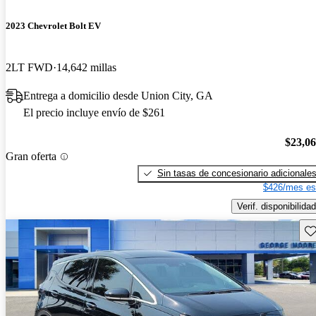
2023 Chevrolet Bolt EV
2LT FWD
14,642 millas
Entrega a domicilio desde Union City, GA
El precio incluye envío de $261
$23,0
Gran oferta
Sin tasas de concesionario adicionale
$426/mes es
Verif. disponibilidad
Gu