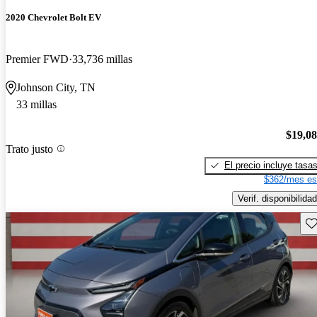
2020 Chevrolet Bolt EV
Premier FWD
33,736 millas
Johnson City, TN
33 millas
$19,0
Trato justo
El precio incluye tasa
$362/mes es
Verif. disponibilidad
Gu