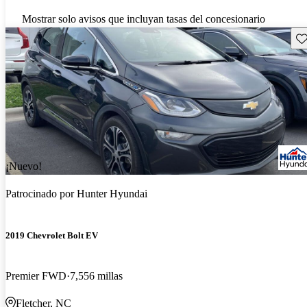
Mostrar solo avisos que incluyan tasas del concesionario
Gu
¡Nuevo!
Patrocinado por
Hunter Hyundai
2019 Chevrolet Bolt EV
Premier FWD
7,556 millas
Fletcher, NC