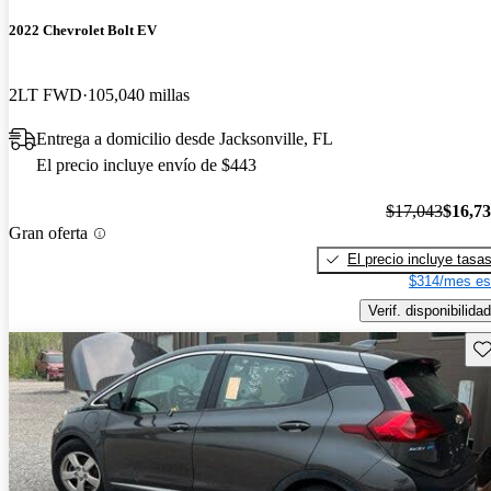
2022 Chevrolet Bolt EV
2LT FWD
105,040 millas
Entrega a domicilio desde Jacksonville, FL
El precio incluye envío de $443
$17,043
$16,7
Gran oferta
El precio incluye tasa
$314/mes es
Verif. disponibilidad
Gu