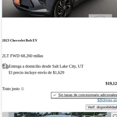
2023 Chevrolet Bolt EV
2LT FWD
68,260 millas
Entrega a domicilio desde Salt Lake City, UT
El precio incluye envío de $1,629
$19,1
Trato justo
Sin tasas de concesionario adicionale
$353/mes es
Verif. disponibilidad
Gu