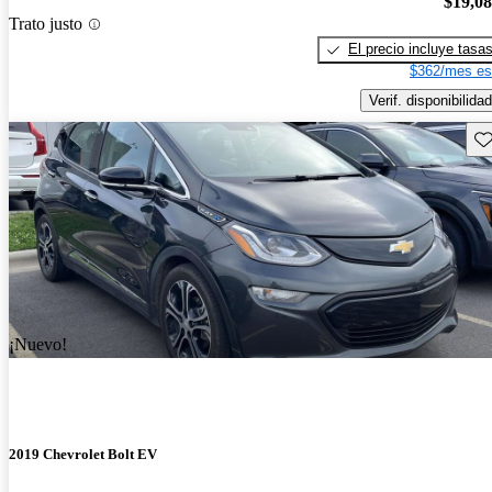
$19,0
Trato justo
El precio incluye tasa
$362/mes es
Verif. disponibilidad
Gu
¡Nuevo!
2019 Chevrolet Bolt EV