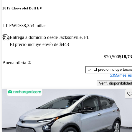
2019 Chevrolet Bolt EV
LT FWD
38,353 millas
Entrega a domicilio desde Jacksonville, FL
El precio incluye envío de $443
$20,500
$18,7
Buena oferta
El precio incluye tasa
$355/mes es
Verif. disponibilidad
Gu