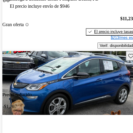
El precio incluye envío de $946
$11,2
Gran oferta
El precio incluye tasa
$213/mes es
Verif. disponibilidad
Gu
Precio reducido
-$1,767