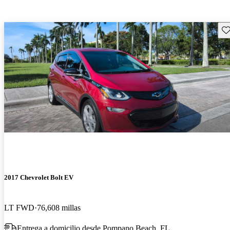
Gu
2017 Chevrolet Bolt EV
LT FWD
76,608 millas
Entrega a domicilio desde Pompano Beach, FL