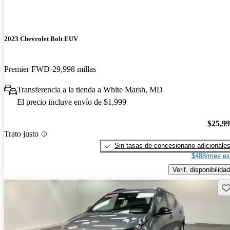
2023 Chevrolet Bolt EUV
Premier FWD
29,998 millas
Transferencia a la tienda a White Marsh, MD
El precio incluye envío de $1,999
$25,9
Trato justo
Sin tasas de concesionario adicionale
$488/mes es
Verif. disponibilidad
Gu