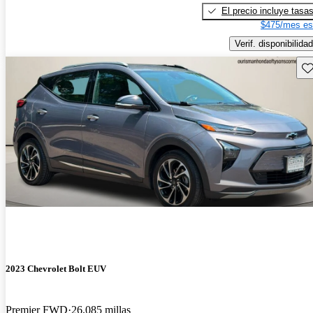
El precio incluye tasa
$475/mes es
Verif. disponibilidad
Gu
2023 Chevrolet Bolt EUV
Premier FWD
26,085 millas