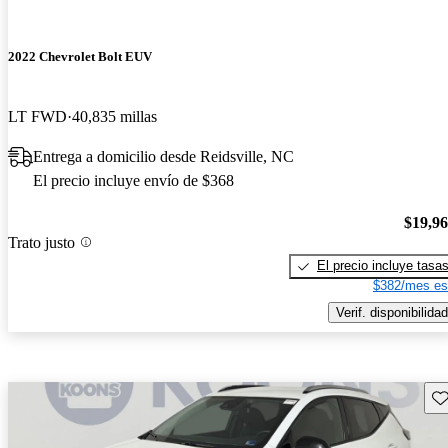
2022 Chevrolet Bolt EUV
LT FWD
40,835 millas
Entrega a domicilio desde Reidsville, NC
El precio incluye envío de $368
$19,9
Trato justo
El precio incluye tasa
$382/mes es
Verif. disponibilidad
Gu