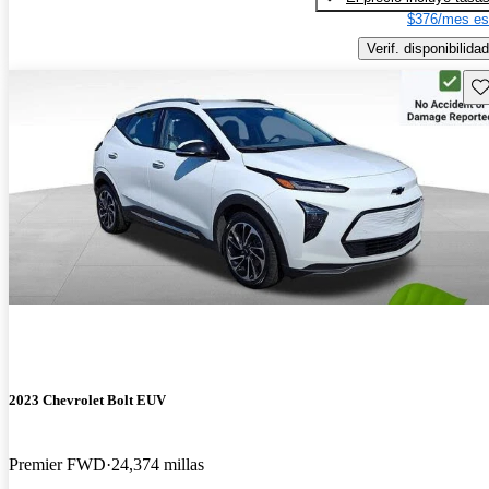
$376/mes es
Verif. disponibilidad
Gu
2023 Chevrolet Bolt EUV
Premier FWD
24,374 millas