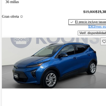
36 millas
$19,800
$19,3
Gran oferta
El precio incluye tasa
$363/mes es
Verif. disponibilidad
Gu