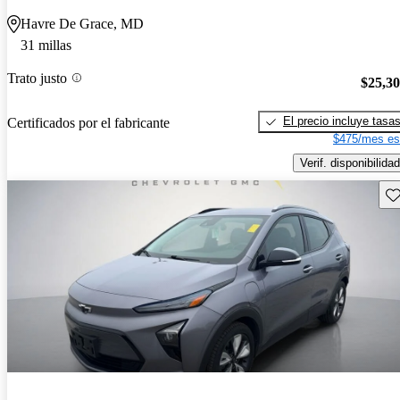
Havre De Grace, MD
31 millas
Trato justo
$25,3
El precio incluye tasa
Certificados por el fabricante
$475/mes es
Verif. disponibilidad
Gu