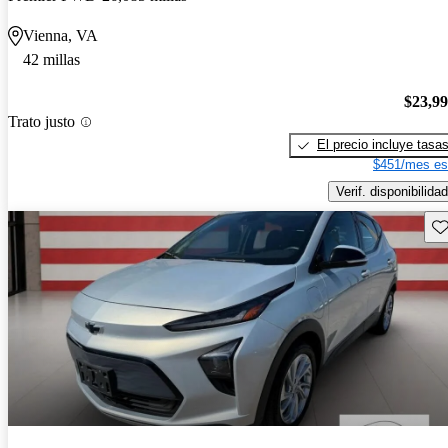
Vienna, VA
42 millas
$23,9
Trato justo
El precio incluye tasa
$451/mes es
Verif. disponibilidad
Gu