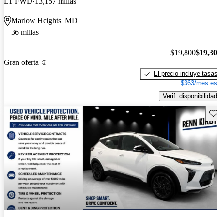
LT FWD
13,157 millas
Marlow Heights, MD
36 millas
$19,800
$19,3
Gran oferta
El precio incluye tasa
$363/mes es
Verif. disponibilidad
Gu