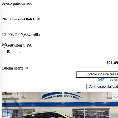
Aviso patrocinado
2023 Chevrolet Bolt EUV
LT FWD
17,684 millas
Gettysburg, PA
49 millas
$21,4
Buena oferta
El precio incluye tasa
$404/mes es
Verif. disponibilidad
Gu