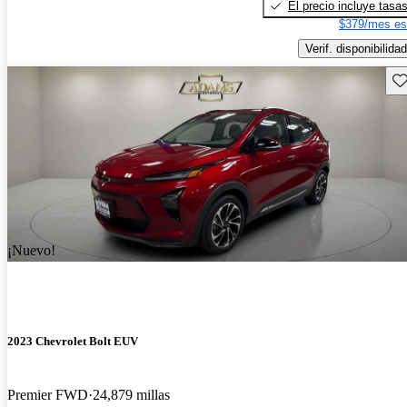
El precio incluye tasa
$379/mes es
Verif. disponibilidad
Gu
¡Nuevo!
2023 Chevrolet Bolt EUV
Premier FWD
24,879 millas