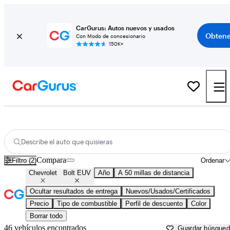
CarGurus: Autos nuevos y usados
Obtene
Con Modo de concesionario
150K+
Chevrolet Bolt EUV usados en venta cerca de
Baltimore, MD
Describe el auto que quisieras
Compara
Filtro (2)
Ordenar
Chevrolet
Bolt EUV
Año
A 50 millas de distancia
Ocultar resultados de entrega
Nuevos/Usados/Certificados
Precio
Tipo de combustible
Perfil de descuento
Color
Borrar todo
46 vehículos encontrados
Guardar búsque