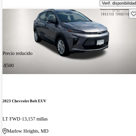
Verif. disponibilidad
Gu
Precio reducido
-$500
2023 Chevrolet Bolt EUV
LT FWD
13,157 millas
Marlow Heights, MD