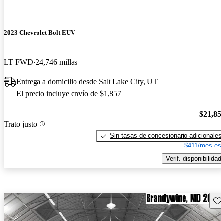
2023 Chevrolet Bolt EUV
LT FWD
24,746 millas
Entrega a domicilio desde Salt Lake City, UT
El precio incluye envío de $1,857
$21,8
Trato justo
Sin tasas de concesionario adicionale
$411/mes es
Verif. disponibilidad
Gu