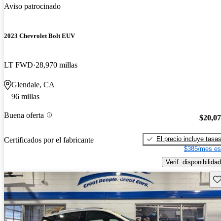
Aviso patrocinado
2023 Chevrolet Bolt EUV
LT FWD
28,970 millas
Glendale, CA
96 millas
Buena oferta
$20,0
El precio incluye tasa
Certificados por el fabricante
$385/mes es
Verif. disponibilidad
Gu