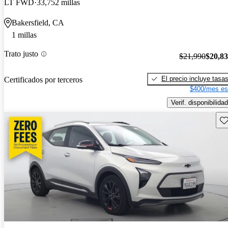
LT FWD
33,752 millas
Bakersfield, CA
1 millas
Trato justo
$21,990
$20,8
El precio incluye tasa
Certificados por terceros
$400/mes es
Verif. disponibilidad
Gu