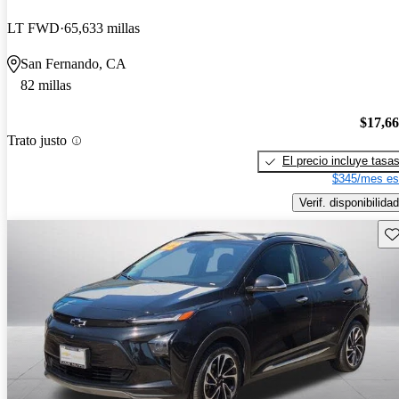
LT FWD
65,633 millas
San Fernando, CA
82 millas
$17,6
Trato justo
El precio incluye tasa
$345/mes es
Verif. disponibilidad
Gu