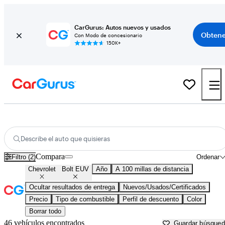
CarGurus: Autos nuevos y usados
Obtene
Con Modo de concesionario
150K+
Chevrolet Bolt EUV usados en venta cerca de
Bakersfield, CA
Describe el auto que quisieras
Compara
Filtro (2)
Ordenar
Chevrolet
Bolt EUV
Año
A 100 millas de distancia
Ocultar resultados de entrega
Nuevos/Usados/Certificados
Precio
Tipo de combustible
Perfil de descuento
Color
Borrar todo
46 vehículos encontrados
Guardar búsque