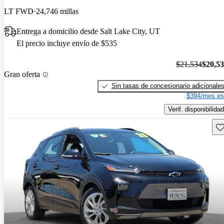
LT FWD
24,746 millas
Entrega a domicilio desde Salt Lake City, UT
El precio incluye envío de $535
$21,534
$20,5
Gran oferta
Sin tasas de concesionario adicionale
$394/mes es
Verif. disponibilidad
Gu