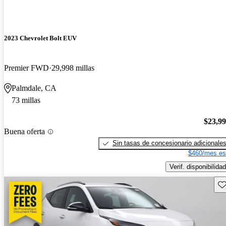
2023 Chevrolet Bolt EUV
Premier FWD
29,998 millas
Palmdale, CA
73 millas
$23,9
Buena oferta
Sin tasas de concesionario adicionale
$460/mes es
Verif. disponibilidad
Gu