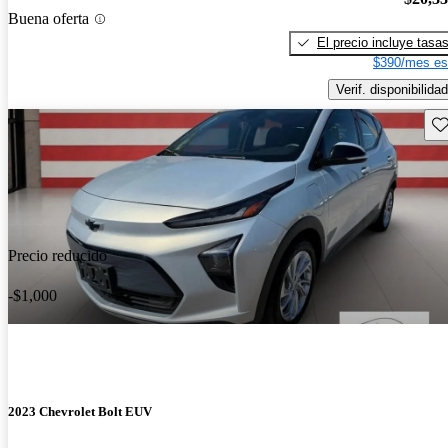
Buena oferta
El precio incluye tasa
$390/mes es
Verif. disponibilidad
Gu
Precio reducido
-$1,000
2023 Chevrolet Bolt EUV