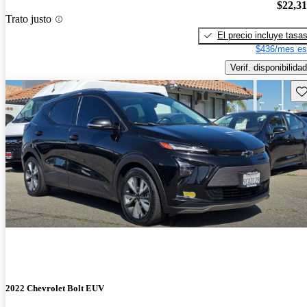
$22,3
Trato justo
El precio incluye tasa
$436/mes es
Verif. disponibilidad
Gu
2022 Chevrolet Bolt EUV