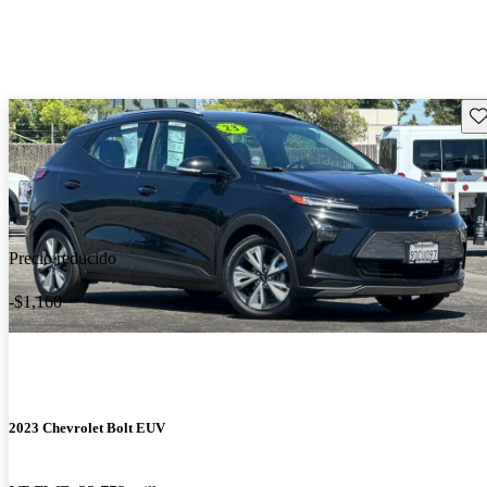
Gu
Precio reducido
-$1,160
2023 Chevrolet Bolt EUV