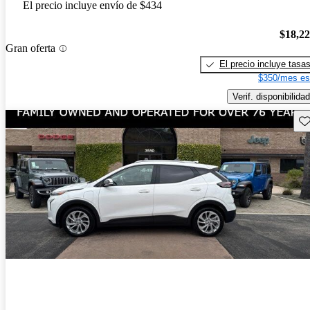
El precio incluye envío de $434
$18,2
Gran oferta
El precio incluye tasa
$350/mes es
Verif. disponibilidad
Gu