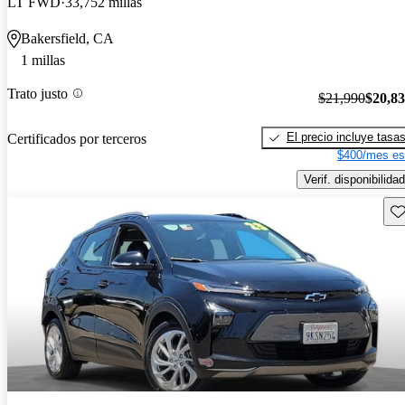
LT FWD
33,752 millas
Bakersfield, CA
1 millas
Trato justo
$21,990
$20,8
El precio incluye tasa
Certificados por terceros
$400/mes es
Verif. disponibilidad
Gu