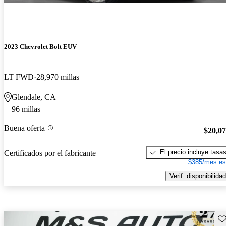
2023 Chevrolet Bolt EUV
LT FWD
28,970 millas
Glendale, CA
96 millas
Buena oferta
$20,0
El precio incluye tasa
Certificados por el fabricante
$385/mes es
Verif. disponibilidad
Gu