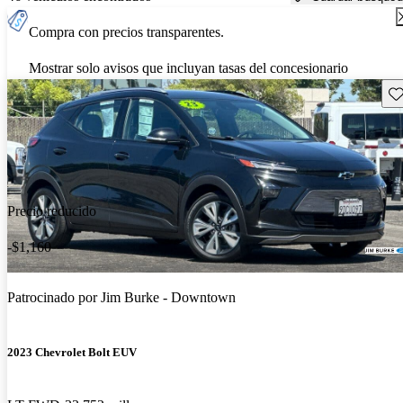
Compra con precios transparentes.
Mostrar solo avisos que incluyan tasas del concesionario
Gu
Precio reducido
-$1,160
Patrocinado por
Jim Burke - Downtown
2023 Chevrolet Bolt EUV