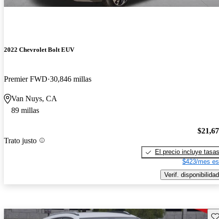
2022 Chevrolet Bolt EUV
Premier FWD
30,846 millas
Van Nuys, CA
89 millas
$21,6
Trato justo
El precio incluye tasa
$423/mes es
Verif. disponibilidad
Gu