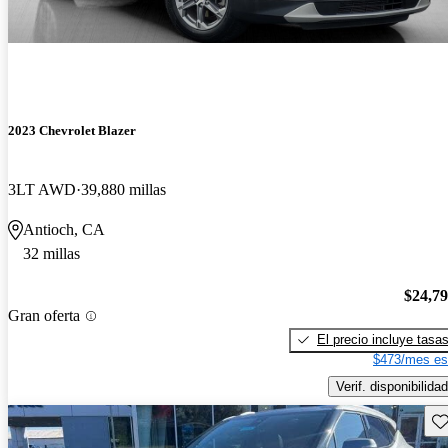
2023 Chevrolet Blazer
3LT AWD
39,880 millas
Antioch, CA
32 millas
$24,7
Gran oferta
El precio incluye tasa
$473/mes es
Verif. disponibilidad
Gu