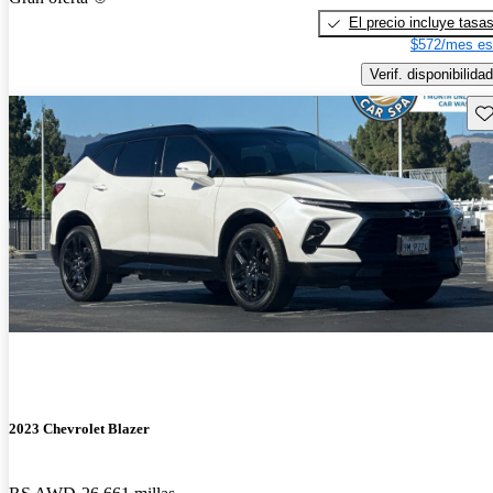
El precio incluye tasa
$572/mes es
Verif. disponibilidad
Gu
2023 Chevrolet Blazer