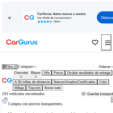
CarGurus: Autos nuevos y usados
Obtene
Con Modo de concesionario
150K+
Chevrolet Blazer usados en venta cerca de
Napa, CA
Compara
Filtro (2)
Ordenar
Chevrolet
Blazer
Año
Precio
Ocultar resultados de entrega
A 50 millas de distancia
Nuevos/Usados/Certificados
Color
Millaje
Tracción
Borrar todo
193 vehículos encontrados
Guardar búsque
Compra con precios transparentes.