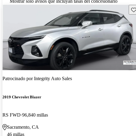
Mostrar solo avisos que incluyan tasas del concesionario
Gu
Patrocinado por
Integrity Auto Sales
2019 Chevrolet Blazer
RS FWD
96,840 millas
Sacramento, CA
46 millas