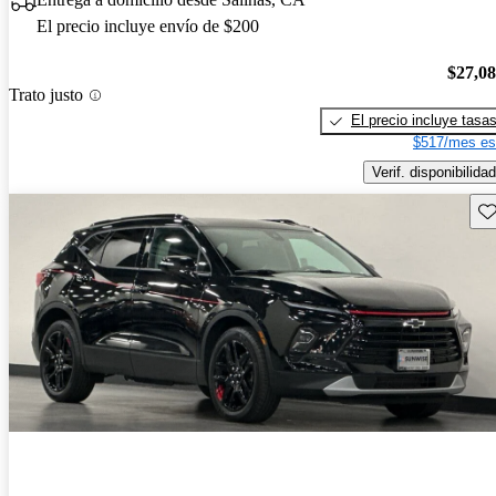
El precio incluye envío de $200
$27,0
Trato justo
El precio incluye tasa
$517/mes es
Verif. disponibilidad
Gu