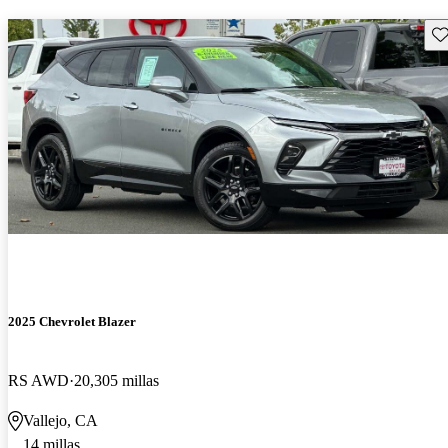
Gu
2025 Chevrolet Blazer
RS AWD
20,305 millas
Vallejo, CA
14 millas