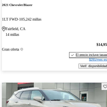
2021 Chevrolet Blazer
1LT FWD
105,242 millas
Fairfield, CA
14 millas
$14,9
Gran oferta
El precio incluye tasa
$291/mes es
Verif. disponibilidad
Gu