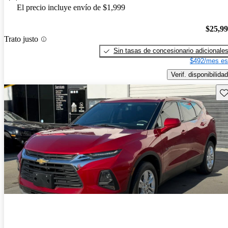
El precio incluye envío de $1,999
$25,9
Trato justo
Sin tasas de concesionario adicionale
$492/mes es
Verif. disponibilidad
Gu