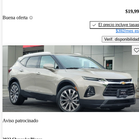
$19,9
Buena oferta
El precio incluye tasa
$392/mes es
Verif. disponibilidad
Gu
Aviso patrocinado