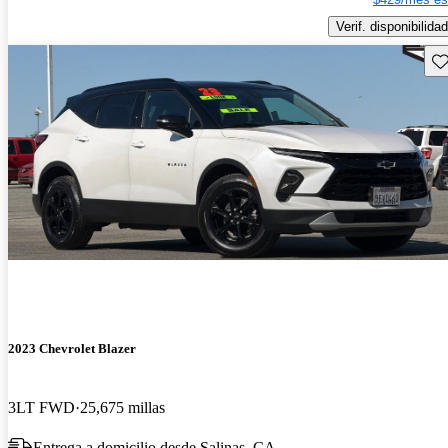
Verif. disponibilidad
Gu
2023 Chevrolet Blazer
3LT FWD
25,675 millas
Entrega a domicilio desde Salinas, CA