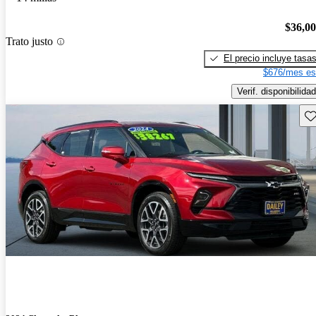
$36,0
Trato justo
El precio incluye tasa
$676/mes es
Verif. disponibilidad
Gu