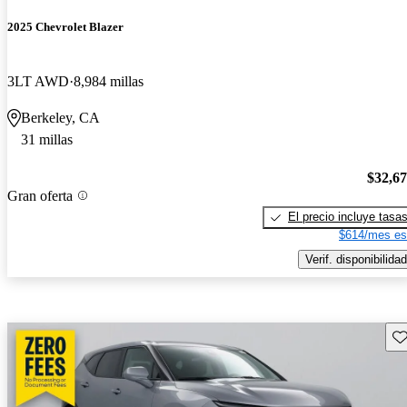
2025 Chevrolet Blazer
3LT AWD
8,984 millas
Berkeley, CA
31 millas
$32,6
Gran oferta
El precio incluye tasa
$614/mes es
Verif. disponibilidad
Gu