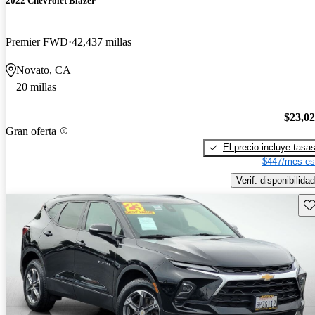
2022 Chevrolet Blazer
Premier FWD
42,437 millas
Novato, CA
20 millas
$23,0
Gran oferta
El precio incluye tasa
$447/mes es
Verif. disponibilidad
Gu