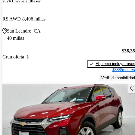
2024 Chevrolet Blazer
RS AWD
8,406 millas
San Leandro, CA
40 millas
$36,3
Gran oferta
El precio incluye tasa
$688/mes es
Verif. disponibilidad
Gu