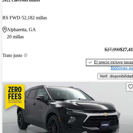
2022 Chevrolet Blazer
RS FWD
52,182 millas
Alpharetta, GA
20 millas
$27,990
$27,4
Trato justo
El precio incluye tasa
$565/mes es
Verif. disponibilidad
Gu