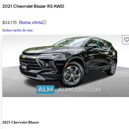
2021 Chevrolet Blazer RS AWD
$24,175
Buena oferta
Incluye tarifas de conc.
Gu
2025 Chevrolet Blazer