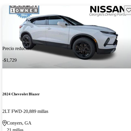
Gu
Precio reducido
-$1,729
2024 Chevrolet Blazer
2LT FWD
20,889 millas
Conyers, GA
21 millas