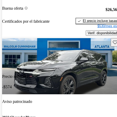
Buena oferta
$26,5
El precio incluye tasa
Certificados por el fabricante
$530/mes es
Verif. disponibilidad
Gu
Precio reducido
-$574
Aviso patrocinado