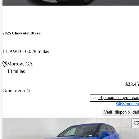
2025 Chevrolet Blazer
LT AWD
16,028 millas
Morrow, GA
13 millas
$23,4
Gran oferta
El precio incluye tasa
$468/mes es
Verif. disponibilidad
Gu