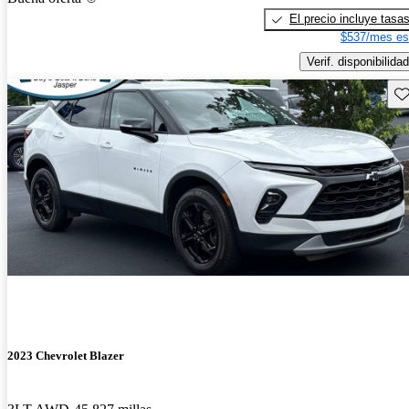
El precio incluye tasa
$537/mes es
Verif. disponibilidad
Gu
2023 Chevrolet Blazer