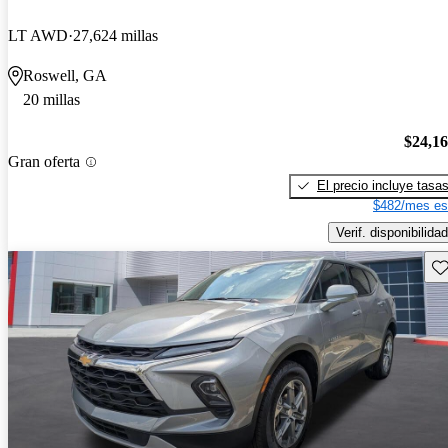
LT AWD
27,624 millas
Roswell, GA
20 millas
$24,1
Gran oferta
El precio incluye tasa
$482/mes es
Verif. disponibilidad
Gu