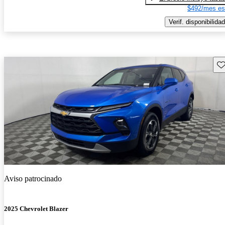
$492/mes es
Verif. disponibilidad
Gu
Aviso patrocinado
2025 Chevrolet Blazer