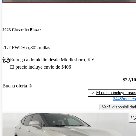
2023 Chevrolet Blazer
2LT FWD
65,805 millas
Entrega a domicilio desde Middlesboro, KY
El precio incluye envío de $406
$22,1
Buena oferta
El precio incluye tasa
$448/mes es
Verif. disponibilidad
Gu