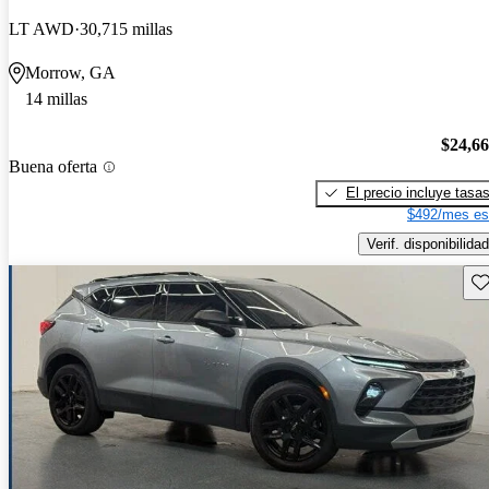
LT AWD
30,715 millas
Morrow, GA
14 millas
$24,6
Buena oferta
El precio incluye tasa
$492/mes es
Verif. disponibilidad
Gu