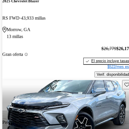
2025 Chevrolet Blazer
RS FWD
43,933 millas
Morrow, GA
13 millas
$26,779
$26,1
Gran oferta
El precio incluye tasa
$522/mes es
Verif. disponibilidad
Gu
Precio reducido