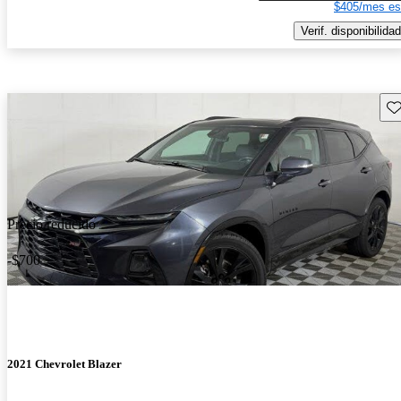
$405/mes es
Verif. disponibilidad
Gu
Precio reducido
-$700
2021 Chevrolet Blazer