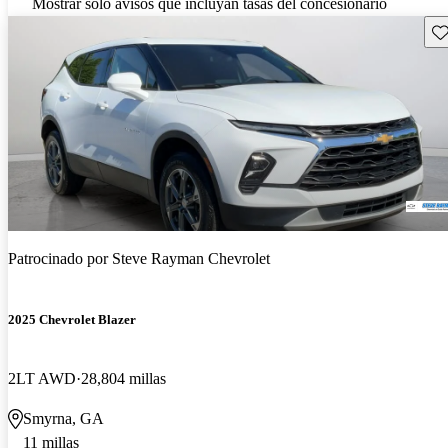
Mostrar solo avisos que incluyan tasas del concesionario
Gu
Patrocinado por
Steve Rayman Chevrolet
2025 Chevrolet Blazer
2LT AWD
28,804 millas
Smyrna, GA
11 millas