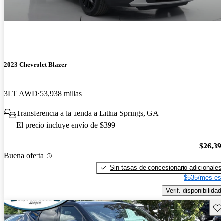
2023 Chevrolet Blazer
3LT AWD
53,938 millas
Transferencia a la tienda a Lithia Springs, GA
El precio incluye envío de $399
$26,3
Buena oferta
Sin tasas de concesionario adicionale
$535/mes es
Verif. disponibilidad
Gu