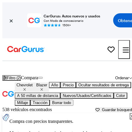
CarGurus: Autos nuevos y usados
Obtene
Con Modo de concesionario
150K+
Chevrolet Blazer usados en venta cerca de
Atlanta, GA
Compara
Filtro (2)
Ordenar
Chevrolet
Blazer
Año
Precio
Ocultar resultados de entrega
A 50 millas de distancia
Nuevos/Usados/Certificados
Color
Millaje
Tracción
Borrar todo
538 vehículos encontrados
Guardar búsque
Compra con precios transparentes.