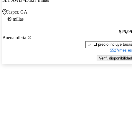
3LT AWD
45,827 millas
Jasper, GA
49 millas
$25,9
Buena oferta
El precio incluye tasa
$527/mes es
Verif. disponibilidad