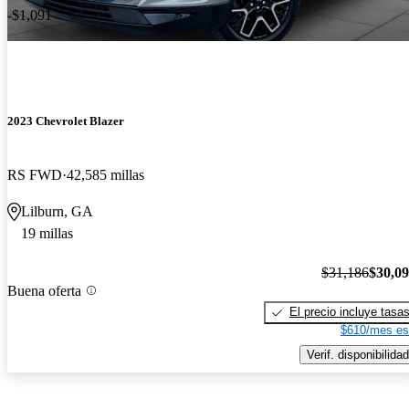
-$1,091
2023 Chevrolet Blazer
RS FWD
42,585 millas
Lilburn, GA
19 millas
$31,186
$30,0
Buena oferta
El precio incluye tasa
$610/mes es
Verif. disponibilidad