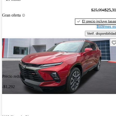
$25,994
$25,3
Gran oferta
El precio incluye tasa
$509/mes es
Verif. disponibilidad
Gu
Precio reducido
-$1,292