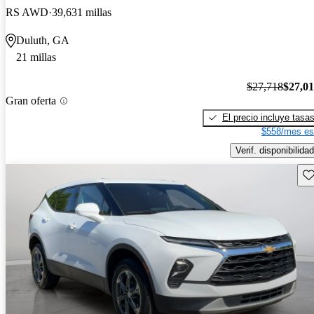
RS AWD
39,631 millas
Duluth, GA
21 millas
$27,718
$27,0
Gran oferta
El precio incluye tasa
$558/mes es
Verif. disponibilidad
Gu