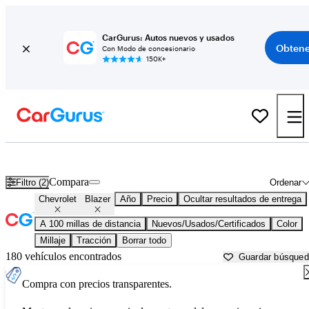
CarGurus: Autos nuevos y usados
Obtene
Con Modo de concesionario
150K+
Chevrolet Blazer usados en venta cerca de
Anderson, SC
Compara
Filtro (2)
Ordenar
Chevrolet
Blazer
Año
Precio
Ocultar resultados de entrega
A 100 millas de distancia
Nuevos/Usados/Certificados
Color
Millaje
Tracción
Borrar todo
180 vehículos encontrados
Guardar búsque
Compra con precios transparentes.