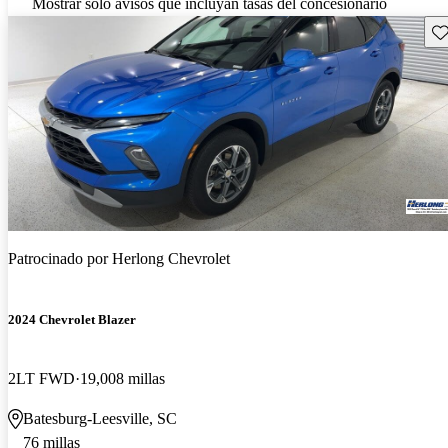
Mostrar solo avisos que incluyan tasas del concesionario
Gu
Patrocinado por
Herlong Chevrolet
2024 Chevrolet Blazer
2LT FWD
19,008 millas
Batesburg-Leesville, SC
76 millas