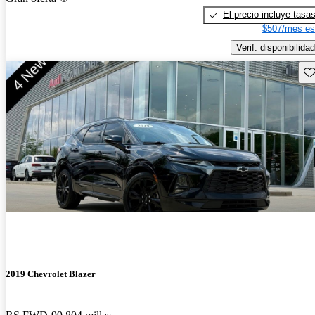
El precio incluye tasa
$507/mes es
Verif. disponibilidad
Gu
2019 Chevrolet Blazer