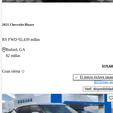
2021 Chevrolet Blazer
RS FWD
92,439 millas
Buford, GA
82 millas
$19,6
Gran oferta
El precio incluye tasa
$372/mes es
Verif. disponibilidad
Gu