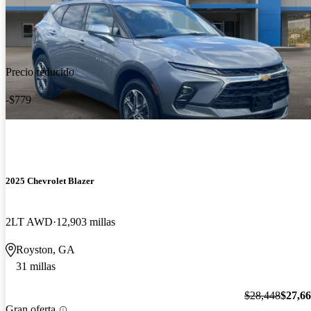
Precio reducido
-$779
2025 Chevrolet Blazer
2LT AWD
12,903 millas
Royston, GA
31 millas
$28,448
$27,6
Gran oferta