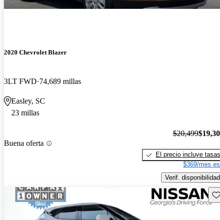
2020 Chevrolet Blazer
3LT FWD
74,689 millas
Easley, SC
23 millas
$20,499
$19,3
Buena oferta
El precio incluye tasa
$369/mes es
Verif. disponibilidad
Gu