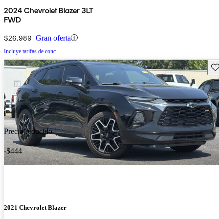
2024 Chevrolet Blazer 3LT
FWD
$26,989
Gran oferta
Incluye tarifas de conc.
Gu
Precio reducido
-$444
2021 Chevrolet Blazer