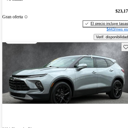
$23,1
Gran oferta
El precio incluye tasa
$443/mes es
Verif. disponibilidad
Gu