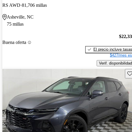
RS AWD
81,706 millas
Asheville, NC
75 millas
$22,3
Buena oferta
El precio incluye tasa
$427/mes es
Verif. disponibilidad
Gu
Precio reducido
-$700