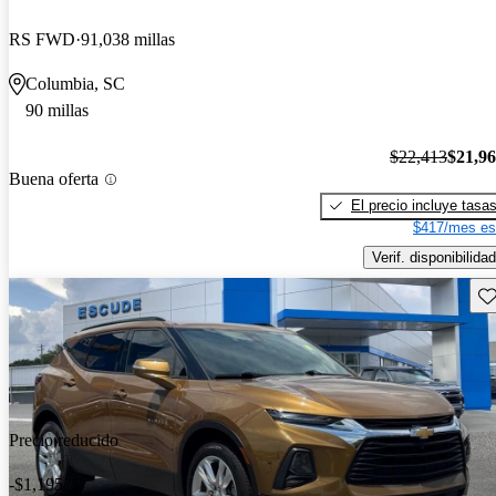
RS FWD
91,038 millas
Columbia, SC
90 millas
$22,413
$21,9
Buena oferta
El precio incluye tasa
$417/mes es
Verif. disponibilidad
Gu
Precio reducido
-$1,195