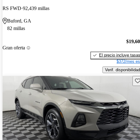
RS FWD
92,439 millas
Buford, GA
82 millas
$19,6
Gran oferta
El precio incluye tasa
$372/mes es
Verif. disponibilidad
Gu