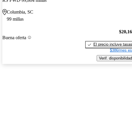
RS FWD
99,804 millas
Columbia, SC
99 millas
$20,1
Buena oferta
El precio incluye tasa
$386/mes es
Verif. disponibilidad