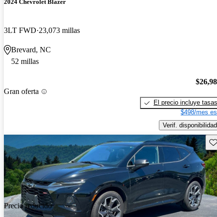
2024 Chevrolet Blazer
3LT FWD
23,073 millas
Brevard, NC
52 millas
$26,9
Gran oferta
El precio incluye tasa
$498/mes es
Verif. disponibilidad
Gu
Precio reducido