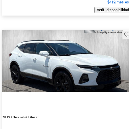
$419/mes es
Verif. disponibilidad
Gu
2019 Chevrolet Blazer