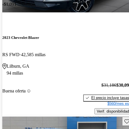
-$1,091
2023 Chevrolet Blazer
RS FWD
42,585 millas
Lilburn, GA
94 millas
$31,186
$30,0
Buena oferta
El precio incluye tasa
$560/mes es
Verif. disponibilidad
Gu