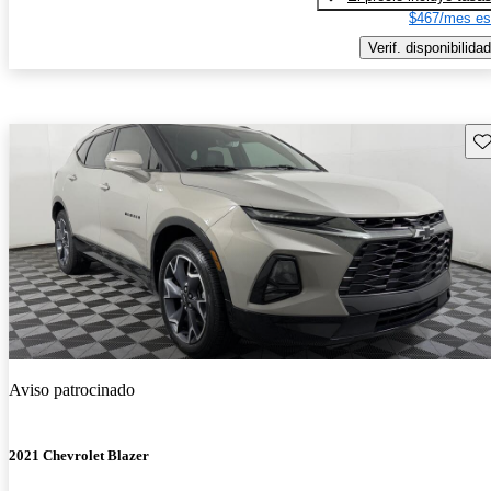
$467/mes es
Verif. disponibilidad
Gu
Aviso patrocinado
2021 Chevrolet Blazer