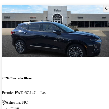
Gu
2020 Chevrolet Blazer
Premier FWD
57,147 millas
Asheville, NC
73 millas