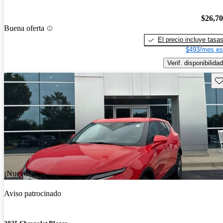
$26,7
Buena oferta
El precio incluye tasa
$493/mes es
Verif. disponibilidad
Gu
¡Nuevo!
Aviso patrocinado