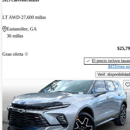
2025 Chevrolet Blazer
LT AWD
27,600 millas
Eastanollee, GA
36 millas
$25,7
Gran oferta
El precio incluye tasa
$472/mes es
Verif. disponibilidad
Gu
Precio reducido