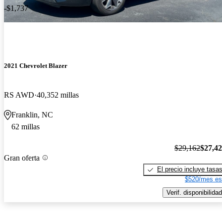
-$1,737
2021 Chevrolet Blazer
RS AWD
40,352 millas
Franklin, NC
62 millas
$29,162
$27,4
Gran oferta
El precio incluye tasa
$520/mes es
Verif. disponibilidad