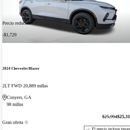
Precio reducido
-$1,729
2024 Chevrolet Blazer
2LT FWD
20,889 millas
Conyers, GA
98 millas
$25,994
$25,3
Gran oferta
El precio incluye tasa