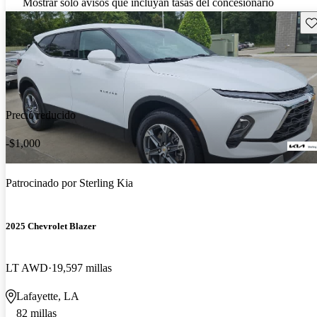
Mostrar solo avisos que incluyan tasas del concesionario
Gu
Precio reducido
-$1,000
Patrocinado por
Sterling Kia
2025 Chevrolet Blazer
LT AWD
19,597 millas
Lafayette, LA
82 millas