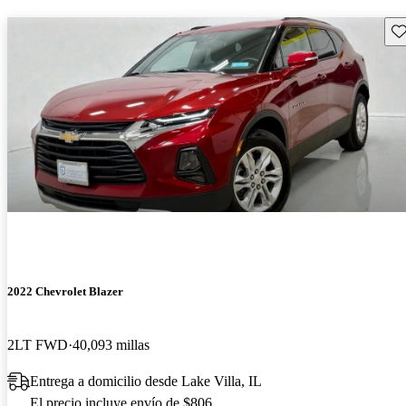
Gu
2022 Chevrolet Blazer
2LT FWD
40,093 millas
Entrega a domicilio desde Lake Villa, IL
El precio incluye envío de $806