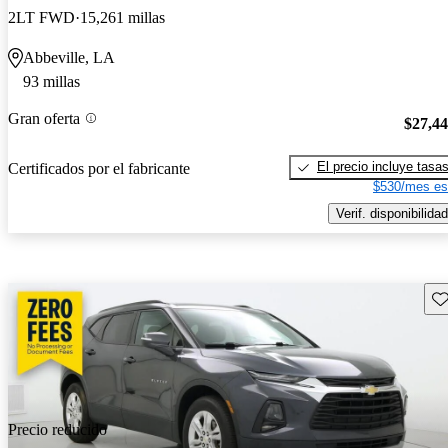
2LT FWD
15,261 millas
Abbeville, LA
93 millas
Gran oferta
$27,4
El precio incluye tasa
Certificados por el fabricante
$530/mes es
Verif. disponibilidad
Gu
Precio reducido