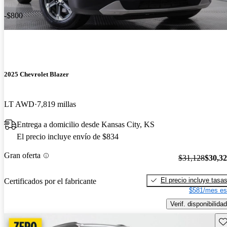
-$800
2025 Chevrolet Blazer
LT AWD
7,819 millas
Entrega a domicilio desde Kansas City, KS
El precio incluye envío de $834
Gran oferta
$31,128
$30,3
El precio incluye tasa
Certificados por el fabricante
$581/mes es
Verif. disponibilidad
Gu