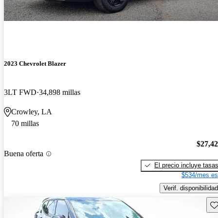
2023 Chevrolet Blazer
3LT FWD
34,898 millas
Crowley, LA
70 millas
$27,4
Buena oferta
El precio incluye tasa
$534/mes es
Verif. disponibilidad
Gu