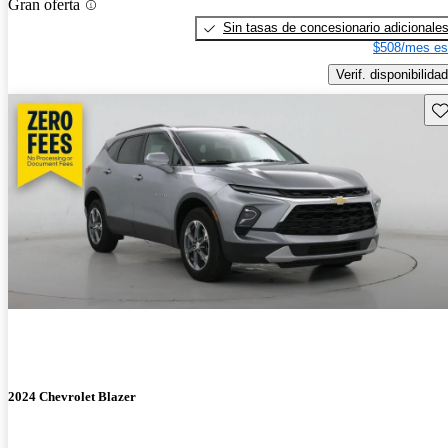
Gran oferta
Sin tasas de concesionario adicionale
$508/mes es
Verif. disponibilidad
Gu
2024 Chevrolet Blazer