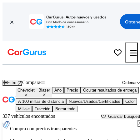
CarGurus: Autos nuevos y usados
Obtene
Con Modo de concesionario
150K+
Chevrolet Blazer usados en venta cerca de
Alexandria, LA
Compara
Filtro (2)
Ordenar
Chevrolet
Blazer
Año
Precio
Ocultar resultados de entrega
A 100 millas de distancia
Nuevos/Usados/Certificados
Color
Millaje
Tracción
Borrar todo
337 vehículos encontrados
Guardar búsque
Compra con precios transparentes.