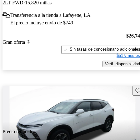
2LT FWD
15,820 millas
Transferencia a la tienda a Lafayette, LA
El precio incluye envío de $749
$26,7
Gran oferta
Sin tasas de concesionario adicionale
$517/mes es
Verif. disponibilidad
Gu
Precio reducido