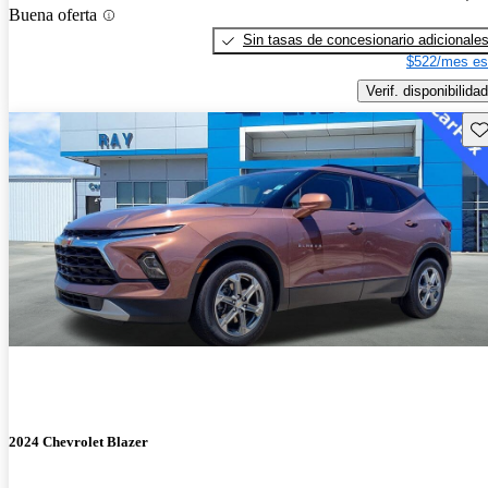
Buena oferta
Sin tasas de concesionario adicionale
$522/mes es
Verif. disponibilidad
Gu
2024 Chevrolet Blazer