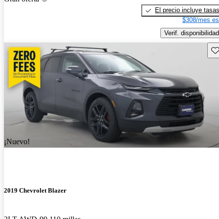
El precio incluye tasa
$308/mes es
Verif. disponibilidad
Gu
¡Nuevo!
2019 Chevrolet Blazer