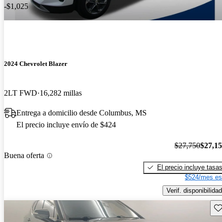
-$1,025
2024 Chevrolet Blazer
2LT FWD
16,282 millas
Entrega a domicilio desde Columbus, MS
El precio incluye envío de $424
$27,750
$27,1
Buena oferta
El precio incluye tasa
$524/mes es
Verif. disponibilidad
Gu