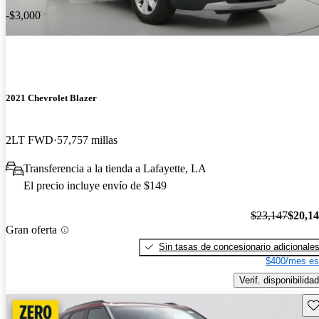
-$3,000
2021 Chevrolet Blazer
2LT FWD
57,757 millas
Transferencia a la tienda a Lafayette, LA
El precio incluye envío de $149
$23,147
$20,1
Gran oferta
Sin tasas de concesionario adicionale
$400/mes es
Verif. disponibilidad
Gu