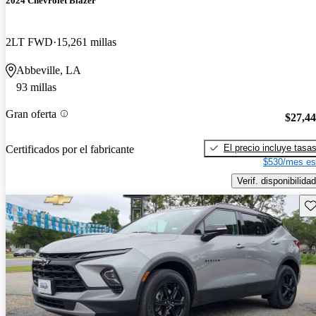
2024 Chevrolet Blazer
2LT FWD
15,261 millas
Abbeville, LA
93 millas
Gran oferta
$27,4
El precio incluye tasa
Certificados por el fabricante
$530/mes es
Verif. disponibilidad
Gu