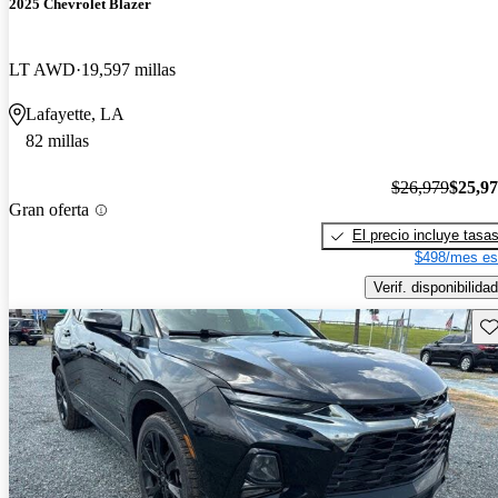
2025 Chevrolet Blazer
LT AWD
19,597 millas
Lafayette, LA
82 millas
$26,979
$25,9
Gran oferta
El precio incluye tasa
$498/mes es
Verif. disponibilidad
Gu