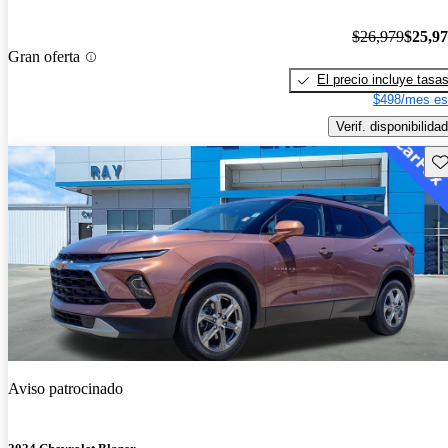
$26,979
$25,9
Gran oferta
El precio incluye tasa
$498/mes es
Verif. disponibilidad
Gu
Aviso patrocinado