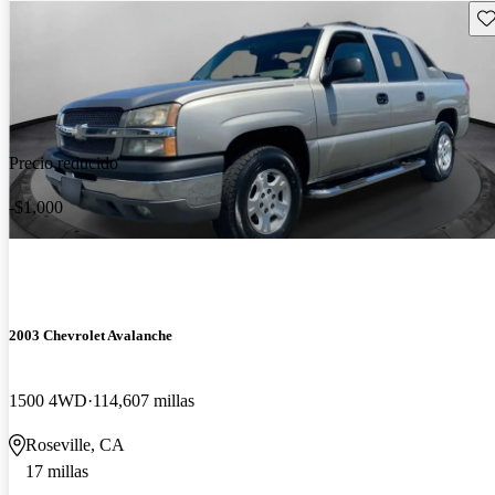
Gu
Precio reducido
-$1,000
2003 Chevrolet Avalanche
1500 4WD
114,607 millas
Roseville, CA
17 millas