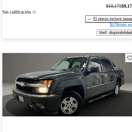
$10,175
$9,1
Sin calificación
El precio incluye tasa
$179/mes es
Verif. disponibilidad
Gu