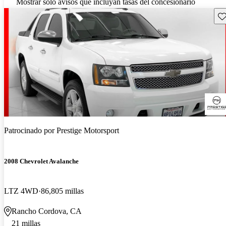
Mostrar solo avisos que incluyan tasas del concesionario
Gu
Patrocinado por
Prestige Motorsport
2008 Chevrolet Avalanche
LTZ 4WD
86,805 millas
Rancho Cordova, CA
21 millas