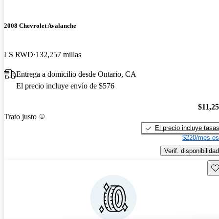
2008 Chevrolet Avalanche
LS RWD
132,257 millas
Entrega a domicilio desde Ontario, CA
El precio incluye envío de $576
$11,2
Trato justo
El precio incluye tasa
$220/mes es
Verif. disponibilidad
Gu