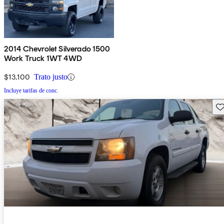
2014 Chevrolet Silverado 1500
Work Truck 1WT 4WD
$13,100
Trato justo
Incluye tarifas de conc.
Gu