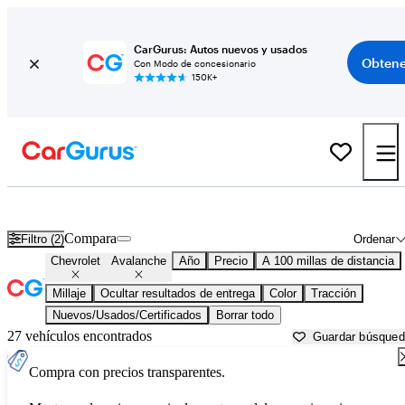
CarGurus: Autos nuevos y usados
Obtene
Con Modo de concesionario
150K+
Chevrolet Avalanche usados en venta cerca de
Auburn, CA
Compara
Filtro (2)
Ordenar
Chevrolet
Avalanche
Año
Precio
A 100 millas de distancia
Millaje
Ocultar resultados de entrega
Color
Tracción
Nuevos/Usados/Certificados
Borrar todo
27 vehículos encontrados
Guardar búsque
Compra con precios transparentes.