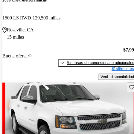
2006 Chevrolet Avalanche
1500 LS RWD
129,500 millas
Roseville, CA
15 millas
$7,9
Buena oferta
Sin tasas de concesionario adicionale
$156/mes es
Verif. disponibilidad
Gu