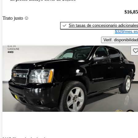
$16,8
Trato justo
Sin tasas de concesionario adicionale
$329/mes es
Verif. disponibilidad
Gu