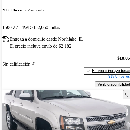
2005 Chevrolet Avalanche
1500 Z71 4WD
152,950 millas
Entrega a domicilio desde Northlake, IL
El precio incluye envío de $2,182
$10,0
Sin calificación
El precio incluye tasa
$197/mes es
Verif. disponibilidad
Gu