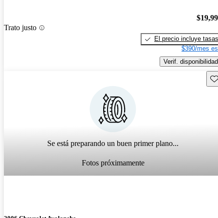
$19,9
Trato justo
El precio incluye tasa
$390/mes es
Verif. disponibilidad
Gu
Se está preparando un buen primer plano...
Fotos próximamente