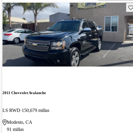
Gu
2011 Chevrolet Avalanche
LS RWD
150,679 millas
Modesto, CA
91 millas