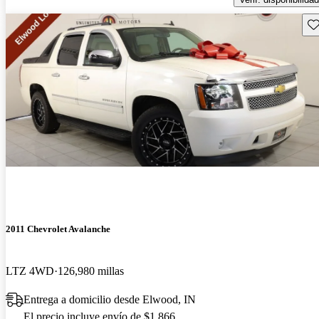
Gu
2011 Chevrolet Avalanche
LTZ 4WD
126,980 millas
Entrega a domicilio desde Elwood, IN
El precio incluye envío de $1,866