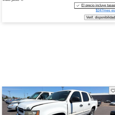
El precio incluye tasa
$247/mes es
Verif. disponibilidad
Gu