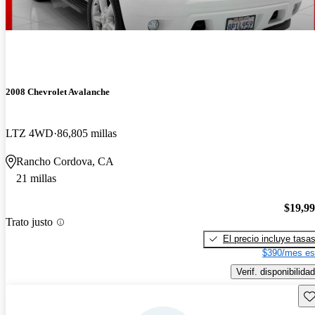
2008 Chevrolet Avalanche
LTZ 4WD
86,805 millas
Rancho Cordova, CA
21 millas
$19,9
Trato justo
El precio incluye tasa
$390/mes es
Verif. disponibilidad
Gu