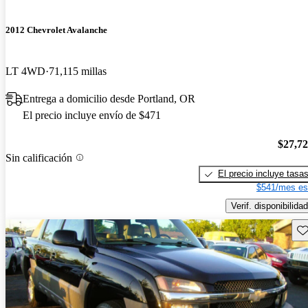
2012 Chevrolet Avalanche
LT 4WD
71,115 millas
Entrega a domicilio desde Portland, OR
El precio incluye envío de $471
$27,7
Sin calificación
El precio incluye tasa
$541/mes es
Verif. disponibilidad
Gu