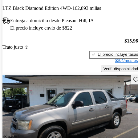
LTZ Black Diamond Edition 4WD
162,893 millas
Entrega a domicilio desde Pleasant Hill, IA
El precio incluye envío de $822
$15,9
Trato justo
El precio incluye tasa
$304/mes es
Verif. disponibilidad
Gu
¡Nuevo!