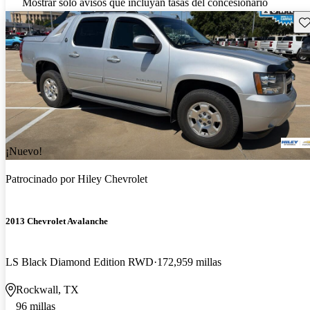
Mostrar solo avisos que incluyan tasas del concesionario
Gu
¡Nuevo!
Patrocinado por
Hiley Chevrolet
2013 Chevrolet Avalanche
LS Black Diamond Edition RWD
172,959 millas
Rockwall, TX
96 millas