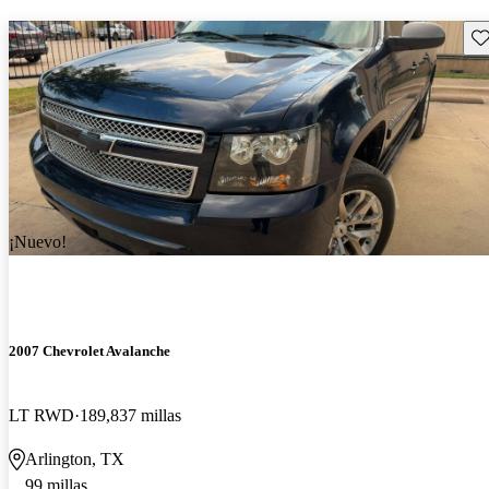
Gu
¡Nuevo!
2007 Chevrolet Avalanche
LT RWD
189,837 millas
Arlington, TX
99 millas