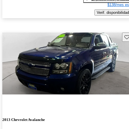
$138/mes es
Verif. disponibilidad
Gu
2013 Chevrolet Avalanche