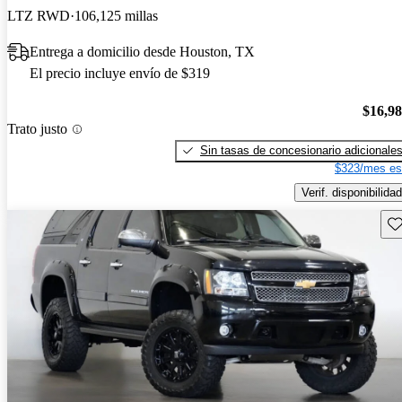
LTZ RWD
106,125 millas
Entrega a domicilio desde Houston, TX
El precio incluye envío de $319
$16,9
Trato justo
Sin tasas de concesionario adicionale
$323/mes es
Verif. disponibilidad
Gu