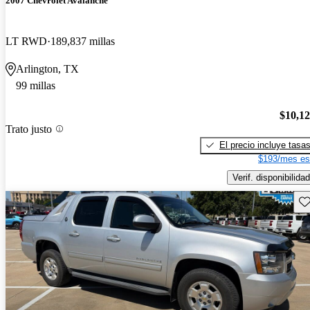
2007 Chevrolet Avalanche
LT RWD
189,837 millas
Arlington, TX
99 millas
$10,1
Trato justo
El precio incluye tasa
$193/mes es
Verif. disponibilidad
Gu