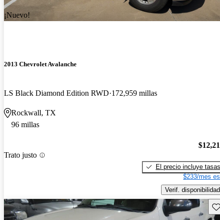
¡Nuevo!
2013 Chevrolet Avalanche
LS Black Diamond Edition RWD
172,959 millas
Rockwall, TX
96 millas
$12,2
Trato justo
El precio incluye tasa
$233/mes es
Verif. disponibilidad
Gu