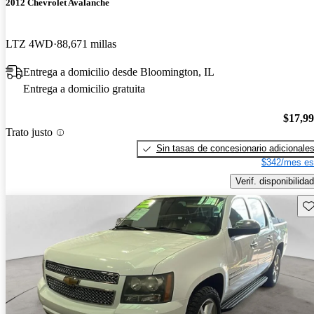
2012 Chevrolet Avalanche
LTZ 4WD
88,671 millas
Entrega a domicilio desde Bloomington, IL
Entrega a domicilio gratuita
$17,9
Trato justo
Sin tasas de concesionario adicionale
$342/mes es
Verif. disponibilidad
Gu