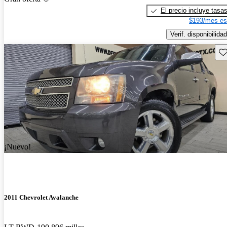
El precio incluye tasa
$193/mes es
Verif. disponibilidad
Gu
¡Nuevo!
2011 Chevrolet Avalanche