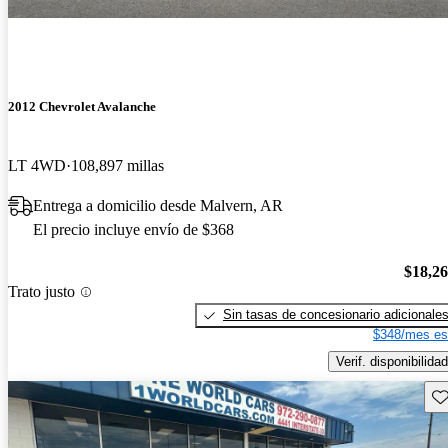
2012 Chevrolet Avalanche
LT 4WD
108,897 millas
Entrega a domicilio desde Malvern, AR
El precio incluye envío de $368
$18,2
Trato justo
Sin tasas de concesionario adicionale
$348/mes es
Verif. disponibilidad
Gu