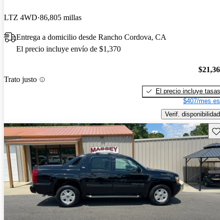
LTZ 4WD
86,805 millas
Entrega a domicilio desde Rancho Cordova, CA
El precio incluye envío de $1,370
$21,3
Trato justo
El precio incluye tasa
$407/mes es
Verif. disponibilidad
Gu