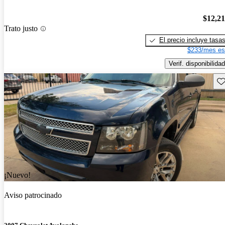
$12,2
Trato justo
El precio incluye tasa
$233/mes es
Verif. disponibilidad
Gu
¡Nuevo!
Aviso patrocinado