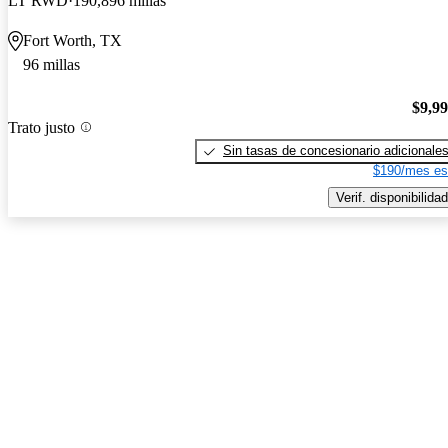
LT RWD
190,896 millas
Fort Worth, TX
96 millas
$9,9
Trato justo
Sin tasas de concesionario adicionale
$190/mes es
Verif. disponibilidad