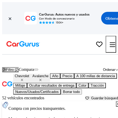
CarGurus: Autos nuevos y usados
Obtene
Con Modo de concesionario
150K+
Chevrolet Avalanche usados en venta cerca de
Ardmore, OK
Compara
Filtro (2)
Ordenar
Chevrolet
Avalanche
Año
Precio
A 100 millas de distancia
Millaje
Ocultar resultados de entrega
Color
Tracción
Nuevos/Usados/Certificados
Borrar todo
52 vehículos encontrados
Guardar búsque
Compra con precios transparentes.