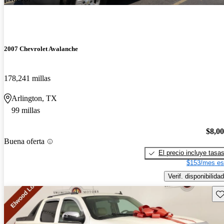
2007 Chevrolet Avalanche
178,241 millas
Arlington, TX
99 millas
$8,0
Buena oferta
El precio incluye tasa
$153/mes es
Verif. disponibilidad
Gu