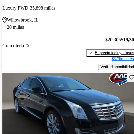
Luxury FWD
35,898 millas
Willowbrook, IL
20 millas
$20,305
$19,3
Gran oferta
El precio incluye tasa
$379/mes es
Verif. disponibilidad
Gu