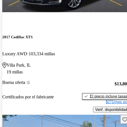
2017 Cadillac XTS
Luxury AWD
103,334 millas
Villa Park, IL
19 millas
Buena oferta
$13,8
El precio incluye tasa
Certificados por el fabricante
$271/mes es
Verif. disponibilidad
Gu