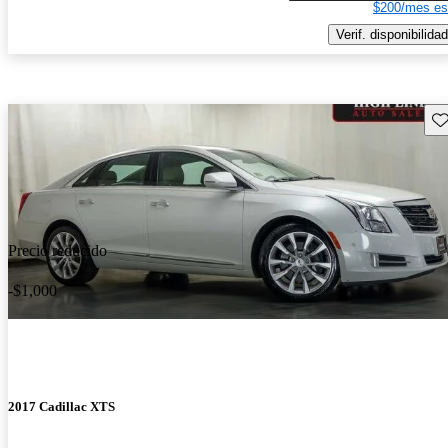
$200/mes es
Verif. disponibilidad
Gu
Precio reducido
-$1,000
2017 Cadillac XTS