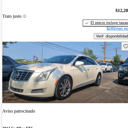
$12,2
Trato justo
El precio incluye tasa
$240/mes es
Verif. disponibilidad
Gu
¡Nuevo!
Aviso patrocinado