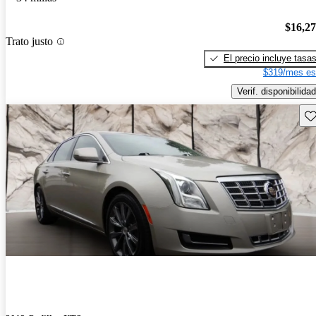
$16,2
Trato justo
El precio incluye tasa
$319/mes es
Verif. disponibilidad
Gu