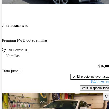
2013 Cadillac XTS
Premium FWD
53,989 millas
Oak Forest, IL
30 millas
$16,0
Trato justo
El precio incluye tasa
$314/mes es
Verif. disponibilidad
Gu