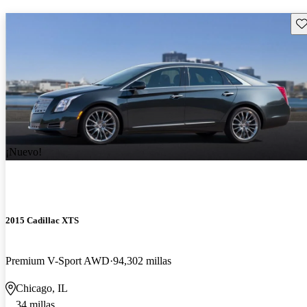
Gu
¡Nuevo!
2015 Cadillac XTS
Premium V-Sport AWD
94,302 millas
Chicago, IL
34 millas