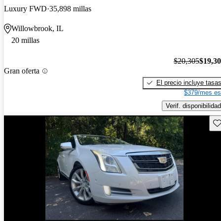
Luxury FWD
35,898 millas
Willowbrook, IL
20 millas
$20,305
$19,3
Gran oferta
El precio incluye tasa
$379/mes es
Verif. disponibilidad
Gu