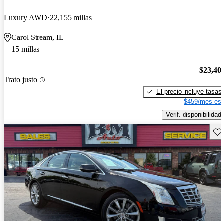
Luxury AWD
22,155 millas
Carol Stream, IL
15 millas
$23,4
Trato justo
El precio incluye tasa
$459/mes es
Verif. disponibilidad
Gu