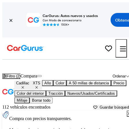
CarGurus: Autos nuevos y usados
Obtene
Con Modo de concesionario
150K+
Cadillac XTS usados en venta cerca de
Aurora, IL
Compara
Filtro (2)
Ordenar
Cadillac
XTS
Año
Color
A 50 millas de distancia
Precio
Color del interior
Tracción
Nuevos/Usados/Certificados
Millaje
Borrar todo
112 vehículos encontrados
Guardar búsque
Compra con precios transparentes.