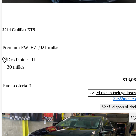
2014 Cadillac XTS
Premium FWD
71,921 millas
Des Plaines, IL
30 millas
$13,0
Buena oferta
El precio incluye tasa
$256/mes es
Verif. disponibilidad
Gu