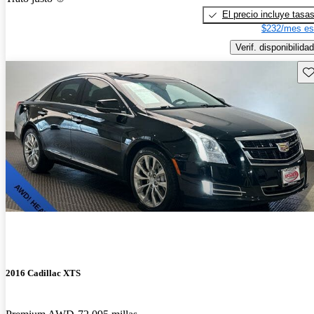
El precio incluye tasa
$232/mes es
Verif. disponibilidad
Gu
2016 Cadillac XTS