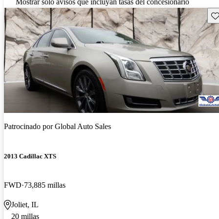
Mostrar solo avisos que incluyan tasas del concesionario
Gu
Patrocinado por
Global Auto Sales
2013 Cadillac XTS
FWD
73,885 millas
Joliet, IL
20 millas