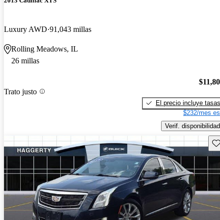
2013 Cadillac XTS
Luxury AWD
91,043 millas
Rolling Meadows, IL
26 millas
$11,8
Trato justo
El precio incluye tasa
$232/mes es
Verif. disponibilidad
Gu