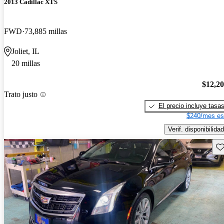
2013 Cadillac XTS
FWD
73,885 millas
Joliet, IL
20 millas
$12,2
Trato justo
El precio incluye tasa
$240/mes es
Verif. disponibilidad
Gu