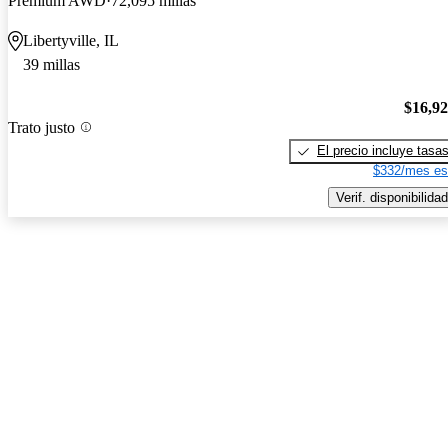
Premium AWD
72,095 millas
Libertyville, IL
39 millas
$16,9
Trato justo
El precio incluye tasa
$332/mes es
Verif. disponibilidad