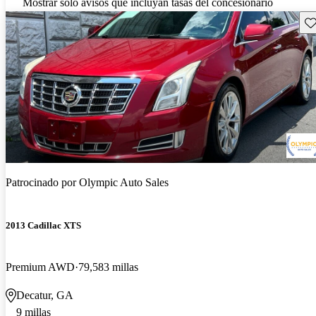
Mostrar solo avisos que incluyan tasas del concesionario
Gu
Patrocinado por
Olympic Auto Sales
2013 Cadillac XTS
Premium AWD
79,583 millas
Decatur, GA
9 millas