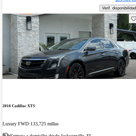
Verif. disponibilidad
Gu
2016 Cadillac XTS
Luxury FWD
133,725 millas
Entrega a domicilio desde Jacksonville, FL