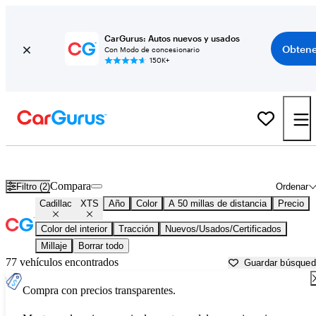
CarGurus: Autos nuevos y usados
Obtene
Con Modo de concesionario
150K+
Cadillac XTS usados en venta cerca de
Atlanta, GA
Compara
Filtro (2)
Ordenar
Cadillac
XTS
Año
Color
A 50 millas de distancia
Precio
Color del interior
Tracción
Nuevos/Usados/Certificados
Millaje
Borrar todo
77 vehículos encontrados
Guardar búsque
Compra con precios transparentes.