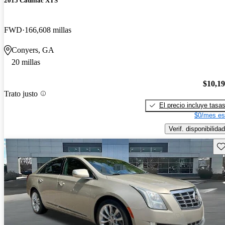
2015 Cadillac XTS
FWD
166,608 millas
Conyers, GA
20 millas
$10,1
Trato justo
El precio incluye tasa
$0/mes es
Verif. disponibilidad
Gu