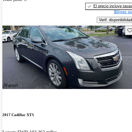
El precio incluye tasa
$0/mes es
Verif. disponibilidad
Gu
¡Nuevo!
2017 Cadillac XTS