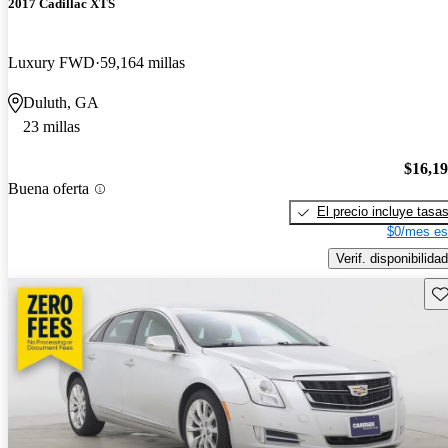
2017 Cadillac XTS
Luxury FWD
59,164 millas
Duluth, GA
23 millas
$16,1
Buena oferta
El precio incluye tasa
$0/mes es
Verif. disponibilidad
Gu