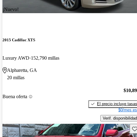
¡Nuevo!
2015 Cadillac XTS
Luxury AWD
152,790 millas
Alpharetta, GA
20 millas
$10,8
Buena oferta
El precio incluye tasa
$0/mes es
Verif. disponibilidad
Gu