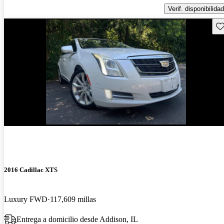
Verif. disponibilidad
Gu
2016 Cadillac XTS
Luxury FWD
117,609 millas
Entrega a domicilio desde Addison, IL