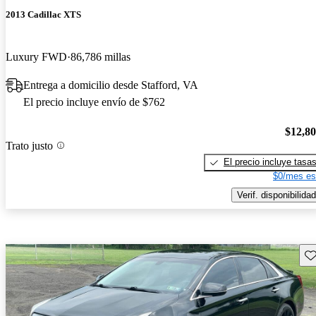
2013 Cadillac XTS
Luxury FWD
86,786 millas
Entrega a domicilio desde Stafford, VA
El precio incluye envío de $762
$12,8
Trato justo
El precio incluye tasa
$0/mes es
Verif. disponibilidad
Gu