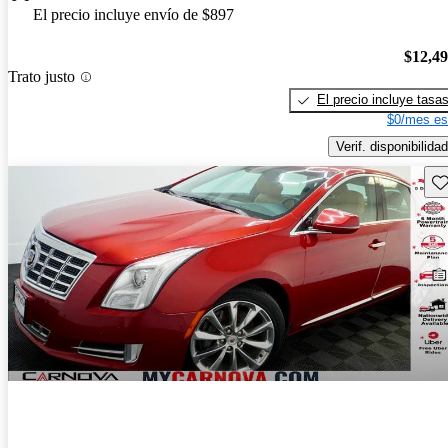
El precio incluye envío de $897
$12,4
Trato justo
El precio incluye tasa
$0/mes es
Verif. disponibilidad
Gu