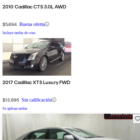
2010 Cadillac CTS 3.0L AWD
$5,694
Buena oferta
Incluye tarifas de conc.
2017 Cadillac XTS Luxury FWD
$13,995
Sin calificación
Se aplican tarifas
Gu