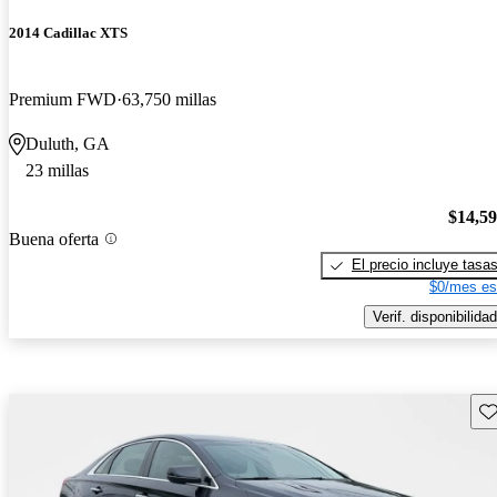
2014 Cadillac XTS
Premium FWD
63,750 millas
Duluth, GA
23 millas
$14,5
Buena oferta
El precio incluye tasa
$0/mes es
Verif. disponibilidad
Gu