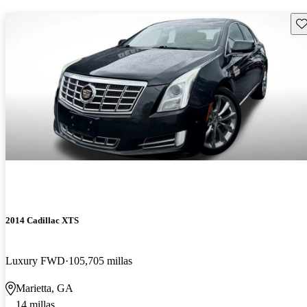
Gu
2014 Cadillac XTS
Luxury FWD
105,705 millas
Marietta, GA
14 millas