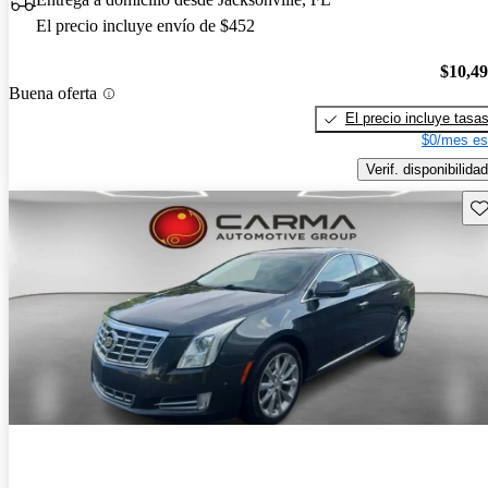
El precio incluye envío de $452
$10,4
Buena oferta
El precio incluye tasa
$0/mes es
Verif. disponibilidad
Gu