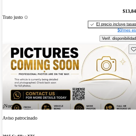
$13,8
Trato justo
El precio incluye tasa
$0/mes es
Verif. disponibilidad
Gu
¡Nuevo!
Aviso patrocinado