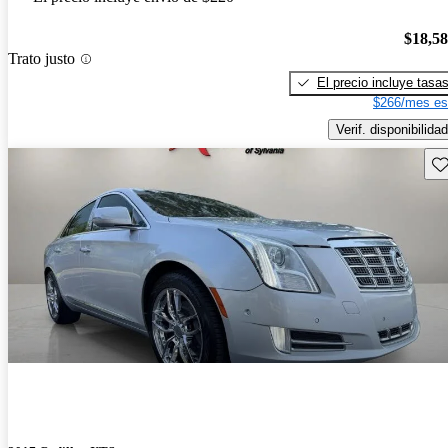
$18,5
Trato justo
El precio incluye tasa
$266/mes es
Verif. disponibilidad
Gu