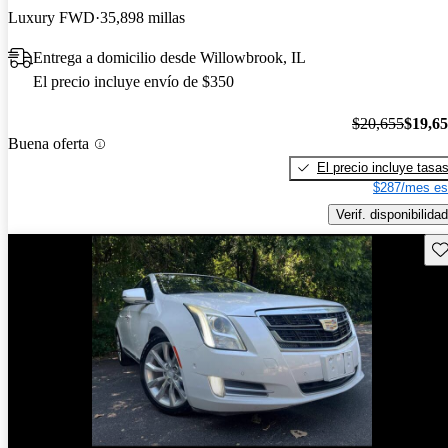
Luxury FWD
35,898 millas
Entrega a domicilio desde Willowbrook, IL
El precio incluye envío de $350
$20,655
$19,6
Buena oferta
El precio incluye tasa
$287/mes es
Verif. disponibilidad
Gu