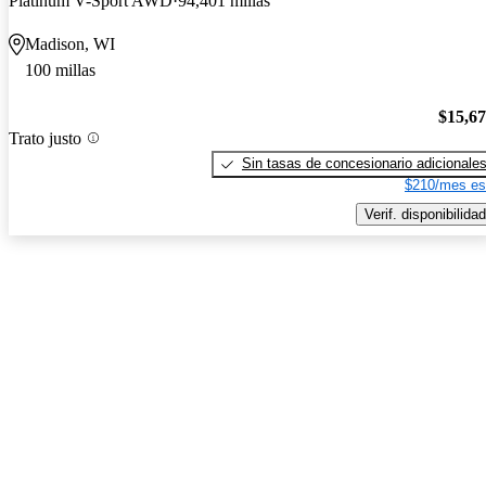
Platinum V-Sport AWD
94,401 millas
Madison, WI
100 millas
$15,6
Trato justo
Sin tasas de concesionario adicionale
$210/mes es
Verif. disponibilidad