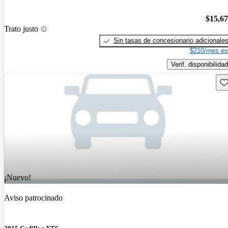
$15,6
Trato justo
Sin tasas de concesionario adicionale
$210/mes es
Verif. disponibilidad
Gu
¡Nuevo!
Aviso patrocinado