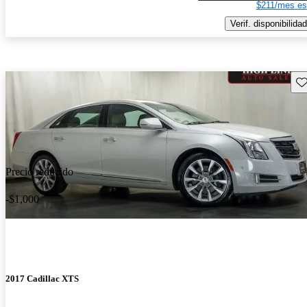
$211/mes es
Verif. disponibilidad
Gu
Precio reducido
-$1,000
2017 Cadillac XTS