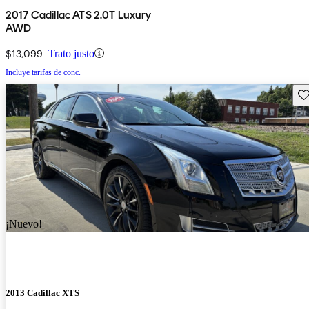
2017 Cadillac ATS 2.0T Luxury
AWD
$13,099
Trato justo
Incluye tarifas de conc.
Gu
¡Nuevo!
2013 Cadillac XTS