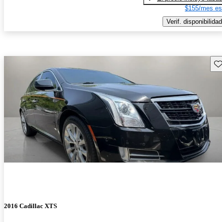
$155/mes es
Verif. disponibilidad
Gu
2016 Cadillac XTS