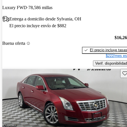
Luxury FWD
78,586 millas
Entrega a domicilio desde Sylvania, OH
El precio incluye envío de $882
$16,2
Buena oferta
El precio incluye tasa
$222/mes es
Verif. disponibilidad
Gu
¡Nuevo!