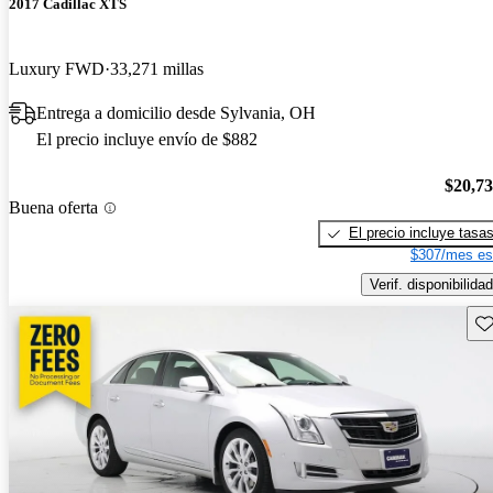
2017 Cadillac XTS
Luxury FWD
33,271 millas
Entrega a domicilio desde Sylvania, OH
El precio incluye envío de $882
$20,7
Buena oferta
El precio incluye tasa
$307/mes es
Verif. disponibilidad
Gu