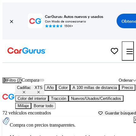
CarGurus: Autos nuevos y usados
Obtene
Con Modo de concesionario
150K+
Cadillac XTS usados en venta cerca de
Appleton, WI
Compara
Filtro (2)
Ordenar
Cadillac
XTS
Año
Color
A 100 millas de distancia
Precio
Color del interior
Tracción
Nuevos/Usados/Certificados
Millaje
Borrar todo
72 vehículos encontrados
Guardar búsque
Compra con precios transparentes.