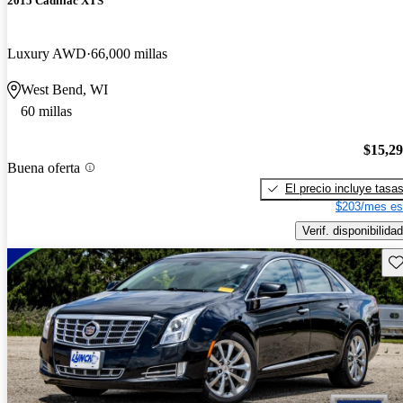
2015 Cadillac XTS
Luxury AWD
66,000 millas
West Bend, WI
60 millas
$15,2
Buena oferta
El precio incluye tasa
$203/mes es
Verif. disponibilidad
Gu