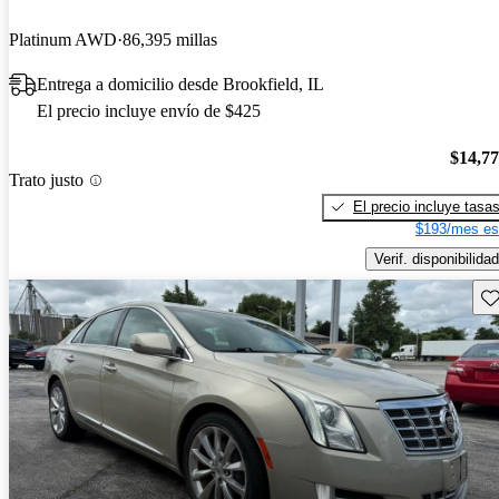
Platinum AWD
86,395 millas
Entrega a domicilio desde Brookfield, IL
El precio incluye envío de $425
$14,7
Trato justo
El precio incluye tasa
$193/mes es
Verif. disponibilidad
Gu