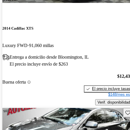
2014 Cadillac XTS
Luxury FWD
91,060 millas
Entrega a domicilio desde Bloomington, IL
El precio incluye envío de $263
$12,4
Buena oferta
El precio incluye tasa
$148/mes es
Verif. disponibilidad
Gu