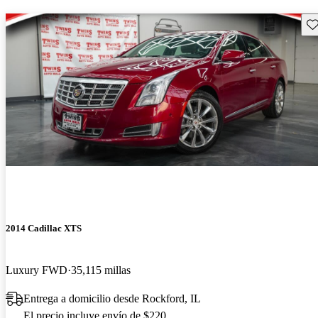
Gu
2014 Cadillac XTS
Luxury FWD
35,115 millas
Entrega a domicilio desde Rockford, IL
El precio incluye envío de $220