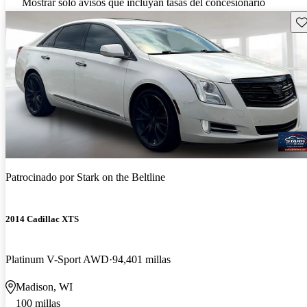
Mostrar solo avisos que incluyan tasas del concesionario
Gu
Patrocinado por
Stark on the Beltline
2014 Cadillac XTS
Platinum V-Sport AWD
94,401 millas
Madison, WI
100 millas