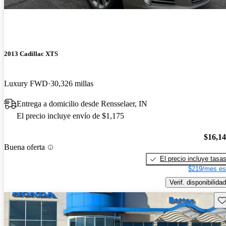
2013 Cadillac XTS
Luxury FWD
30,326 millas
Entrega a domicilio desde Rensselaer, IN
El precio incluye envío de $1,175
$16,1
Buena oferta
El precio incluye tasa
$219/mes es
Verif. disponibilidad
Gu