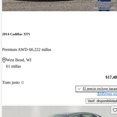
2014 Cadillac XTS
Premium AWD
66,222 millas
West Bend, WI
61 millas
$17,4
Trato justo
El precio incluye tasa
$245/mes es
Verif. disponibilidad
Gu