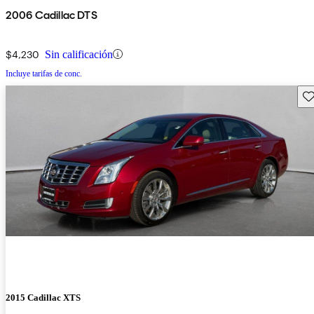
2006 Cadillac DTS
$4,230
Sin calificación
Incluye tarifas de conc.
Gu
2015 Cadillac XTS