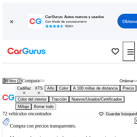
CarGurus: Autos nuevos y usados
Obtene
Con Modo de concesionario
150K+
Cadillac XTS usados en venta cerca de
Ames, IA
Compara
Filtro (2)
Ordenar
Cadillac
XTS
Año
Color
A 100 millas de distancia
Precio
Color del interior
Tracción
Nuevos/Usados/Certificados
Millaje
Borrar todo
72 vehículos encontrados
Guardar búsque
Compra con precios transparentes.