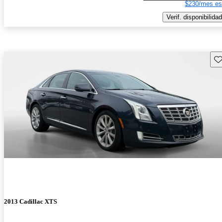
$230/mes es
Verif. disponibilidad
Gu
2013 Cadillac XTS