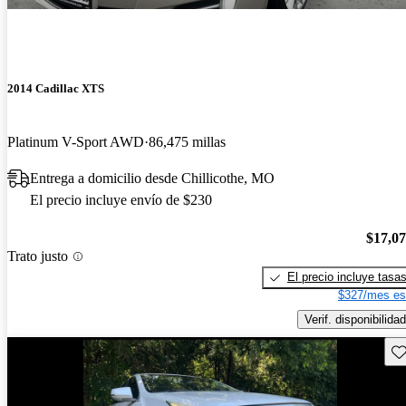
2014 Cadillac XTS
Platinum V-Sport AWD
86,475 millas
Entrega a domicilio desde Chillicothe, MO
El precio incluye envío de $230
$17,0
Trato justo
El precio incluye tasa
$327/mes es
Verif. disponibilidad
Gu