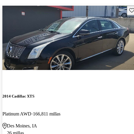
Gu
2014 Cadillac XTS
Platinum AWD
166,811 millas
Des Moines, IA
26 millas