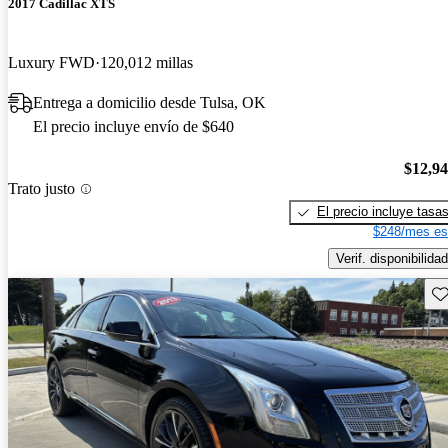
2017 Cadillac XTS
Luxury FWD
120,012 millas
Entrega a domicilio desde Tulsa, OK
El precio incluye envío de $640
$12,9
Trato justo
El precio incluye tasa
$248/mes es
Verif. disponibilidad
Gu