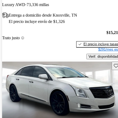
Luxury AWD
73,336 millas
Entrega a domicilio desde Knoxville, TN
El precio incluye envío de $1,326
$15,2
Trato justo
El precio incluye tasa
$291/mes es
Verif. disponibilidad
Gu