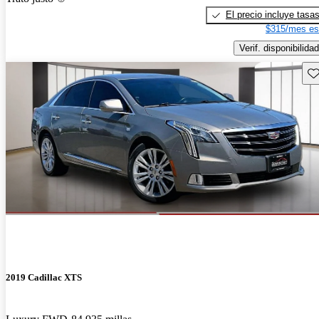
El precio incluye tasa
$315/mes es
Verif. disponibilidad
Gu
2019 Cadillac XTS