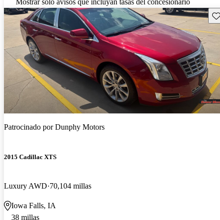
Mostrar solo avisos que incluyan tasas del concesionario
Gu
Patrocinado por
Dunphy Motors
2015 Cadillac XTS
Luxury AWD
70,104 millas
Iowa Falls, IA
38 millas