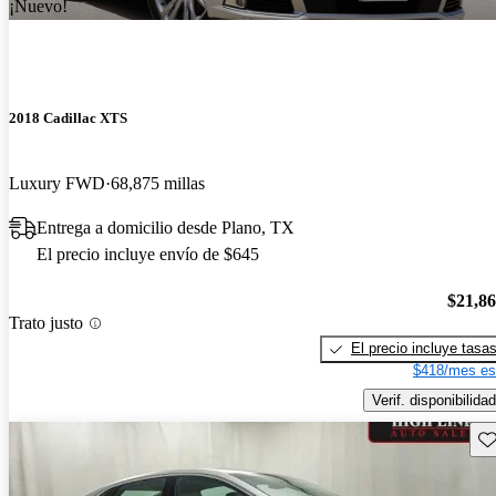
¡Nuevo!
2018 Cadillac XTS
Luxury FWD
68,875 millas
Entrega a domicilio desde Plano, TX
El precio incluye envío de $645
$21,8
Trato justo
El precio incluye tasa
$418/mes es
Verif. disponibilidad
Gu