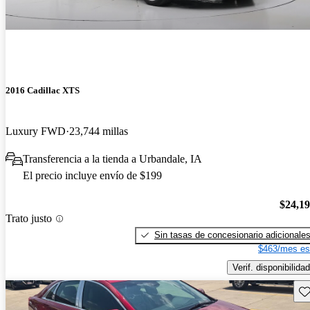
2016 Cadillac XTS
Luxury FWD
23,744 millas
Transferencia a la tienda a Urbandale, IA
El precio incluye envío de $199
$24,1
Trato justo
Sin tasas de concesionario adicionale
$463/mes es
Verif. disponibilidad
Gu