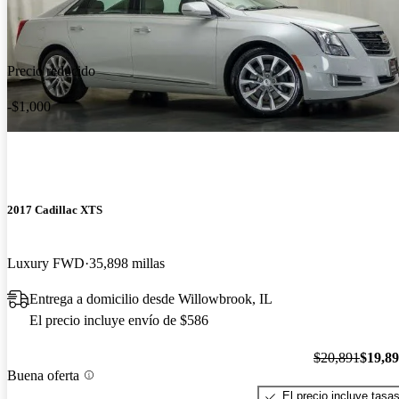
Precio reducido
-$1,000
2017 Cadillac XTS
Luxury FWD
35,898 millas
Entrega a domicilio desde Willowbrook, IL
El precio incluye envío de $586
$20,891
$19,8
Buena oferta
El precio incluye tasa