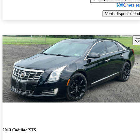
$380/mes es
Verif. disponibilidad
Gu
2013 Cadillac XTS