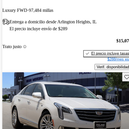
Luxury FWD
97,484 millas
Entrega a domicilio desde Arlington Heights, IL
El precio incluye envío de $289
$15,0
Trato justo
El precio incluye tasa
$288/mes es
Verif. disponibilidad
Gu