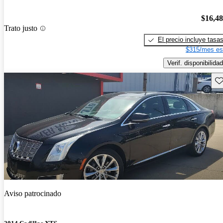
$16,4
Trato justo
El precio incluye tasa
$315/mes es
Verif. disponibilidad
Gu
Aviso patrocinado