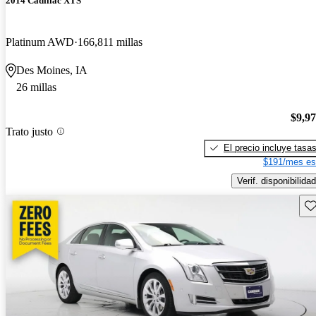
2014 Cadillac XTS
Platinum AWD
166,811 millas
Des Moines, IA
26 millas
$9,9
Trato justo
El precio incluye tasa
$191/mes es
Verif. disponibilidad
Gu