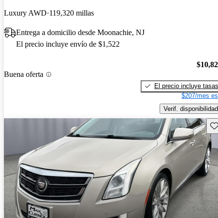
Luxury AWD
119,320 millas
Entrega a domicilio desde Moonachie, NJ
El precio incluye envío de $1,522
$10,8
Buena oferta
El precio incluye tasa
$207/mes es
Verif. disponibilidad
Gu