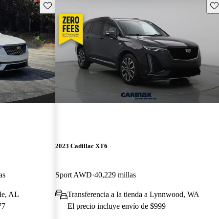
Guarda este Aviso
Gu
2023 Cadillac XT6
as
Sport AWD
40,229 millas
le, AL
Transferencia a la tienda a Lynnwood, WA
77
El precio incluye envío de $999