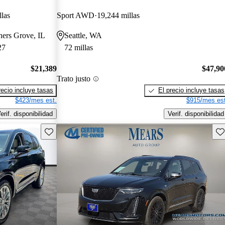
las
Sport AWD
19,244 millas
ners Grove, IL
Seattle, WA
27
72 millas
$21,389
$47,90
Trato justo
recio incluye tasas
El precio incluye tasas
$423/mes est.
$915/mes est
erif. disponibilidad
Verif. disponibilidad
Guarda este Aviso
Gu