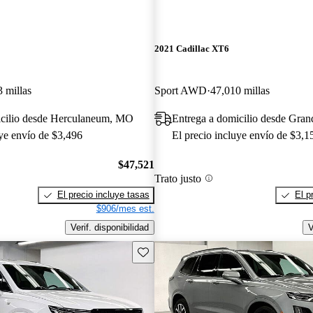
2021 Cadillac XT6
 millas
Sport AWD
47,010 millas
icilio desde Herculaneum, MO
Entrega a domicilio desde Gran
uye envío de $3,496
El precio incluye envío de $3,1
$47,521
Trato justo
El precio incluye tasas
El p
$906/mes est.
Verif. disponibilidad
V
Guarda este Aviso