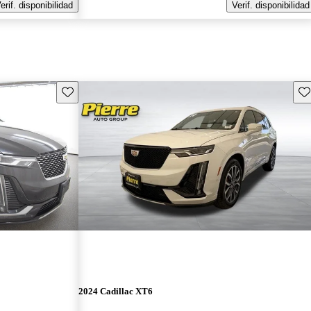
erif. disponibilidad
Verif. disponibilidad
Guarda este Aviso
Gu
2024 Cadillac XT6