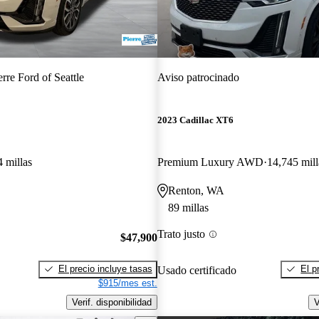
erre Ford of Seattle
Aviso patrocinado
2023 Cadillac XT6
 millas
Premium Luxury AWD
14,745 mill
Renton, WA
89 millas
Trato justo
$47,900
El precio incluye tasas
El p
Usado certificado
$915/mes est.
Verif. disponibilidad
V