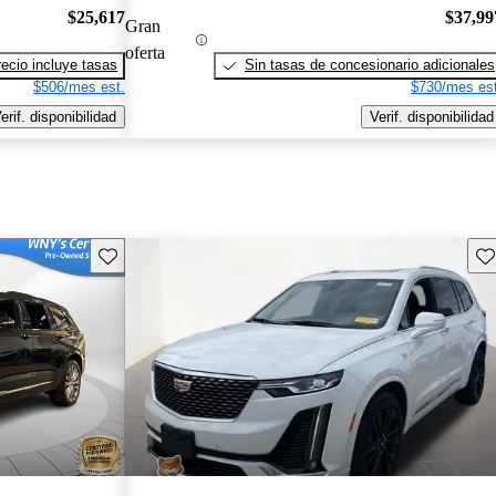
$25,617
$37,99
Gran
oferta
recio incluye tasas
Sin tasas de concesionario adicionales
$506/mes est.
$730/mes est
erif. disponibilidad
Verif. disponibilidad
Guarda este Aviso
Gu