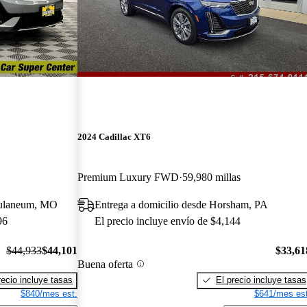
2024 Cadillac XT6
Premium Luxury FWD
59,980 millas
culaneum, MO
Entrega a domicilio desde Horsham, PA
96
El precio incluye envío de $4,144
$44,933
$44,101
$33,61
Buena oferta
recio incluye tasas
El precio incluye tasas
$840/mes est.
$641/mes est