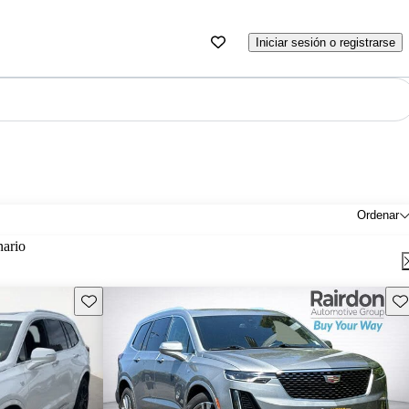
Iniciar sesión o registrarse
Ordenar
nario
Guarda este Aviso
Gu