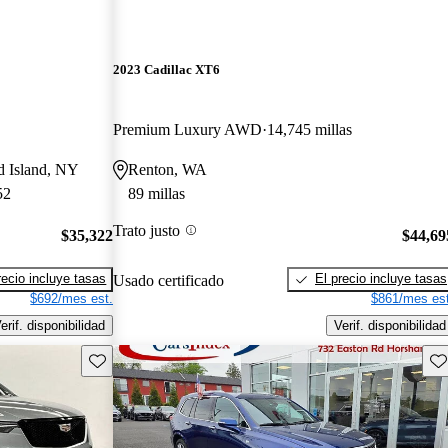
2023 Cadillac XT6
Premium Luxury AWD
14,745 millas
d Island, NY
Renton, WA
52
89 millas
Trato justo
$35,322
$44,69
recio incluye tasas
El precio incluye tasas
Usado certificado
$692/mes est.
$861/mes est
erif. disponibilidad
Verif. disponibilidad
Guarda este Aviso
Gu