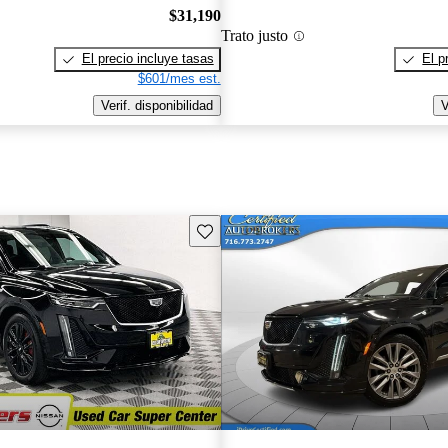
$31,190
Trato justo
El precio incluye tasas
El p
$601/mes est.
Verif. disponibilidad
V
Guarda este Aviso