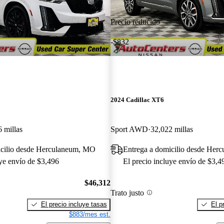
Precio reducido
-$832
2024 Cadillac XT6
 millas
Sport AWD
32,022 millas
icilio desde Herculaneum, MO
Entrega a domicilio desde Her
uye envío de $3,496
El precio incluye envío de $3,4
$46,312
Trato justo
El precio incluye tasas
El p
$883/mes est.