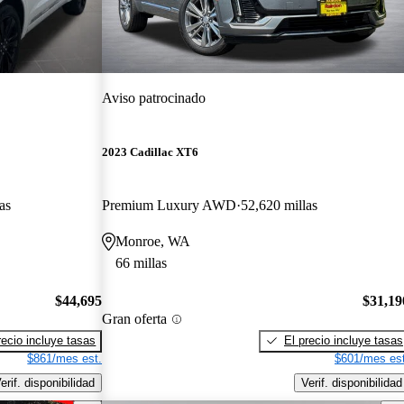
Aviso patrocinado
2023 Cadillac XT6
as
Premium Luxury AWD
52,620 millas
Monroe, WA
66 millas
$44,695
$31,19
Gran oferta
recio incluye tasas
El precio incluye tasas
$861/mes est.
$601/mes est
erif. disponibilidad
Verif. disponibilidad