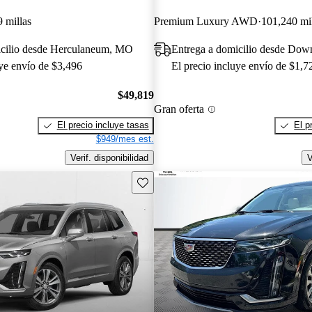
 millas
Premium Luxury AWD
101,240 mil
icilio desde Herculaneum, MO
Entrega a domicilio desde Dow
uye envío de $3,496
El precio incluye envío de $1,7
$49,819
Gran oferta
El precio incluye tasas
El p
$949/mes est.
Verif. disponibilidad
V
Guarda este Aviso