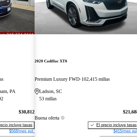
2020 Cadillac XT6
as
Premium Luxury FWD
102,415 millas
sham, PA
Ladson, SC
92
53 millas
$30,812
$21,68
Buena oferta
recio incluye tasas
El precio incluye tasas
$568/mes est.
$415/mes est