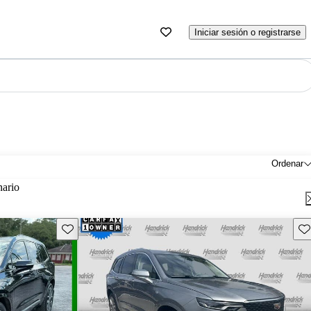
Iniciar sesión o registrarse
Ordenar
nario
Guarda este Aviso
Gu