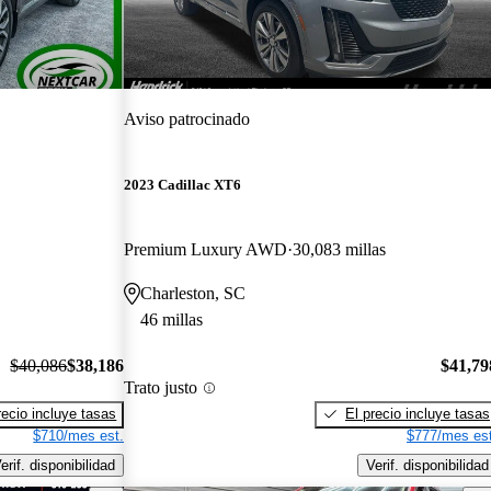
Aviso patrocinado
2023 Cadillac XT6
Premium Luxury AWD
30,083 millas
Charleston, SC
46 millas
$40,086
$38,186
$41,79
Trato justo
recio incluye tasas
El precio incluye tasas
$710/mes est.
$777/mes est
erif. disponibilidad
Verif. disponibilidad