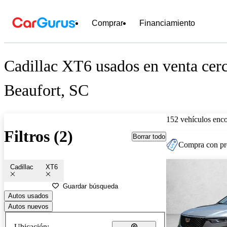
Comprar
Financiamiento
Cadillac XT6 usados en venta cer
Beaufort, SC
152 vehículos enc
Filtros (2)
Borrar todo
Compra con pre
Cadillac
XT6
Guardar búsqueda
Autos usados
Autos nuevos
Ubicación: