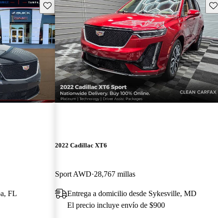
Guarda este Aviso
Gu
2022 Cadillac XT6
Sport AWD
28,767 millas
pa, FL
Entrega a domicilio desde Sykesville, MD
El precio incluye envío de $900