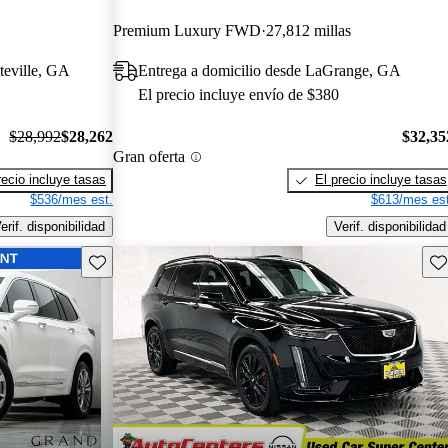
Premium Luxury FWD
27,812 millas
teville, GA
Entrega a domicilio desde LaGrange, GA
El precio incluye envío de $380
$28,992
$28,262
$32,35
Gran oferta
recio incluye tasas
El precio incluye tasas
$536/mes est.
$613/mes est
erif. disponibilidad
Verif. disponibilidad
Guarda este Aviso
Gu