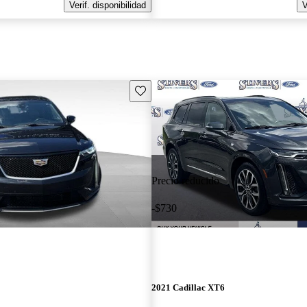
Verif. disponibilidad
V
Guarda este Aviso
Precio reducido
-$730
2021 Cadillac XT6