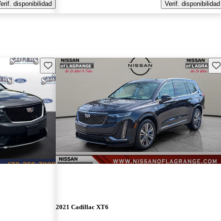
erif. disponibilidad
Verif. disponibilidad
Guarda este Aviso
Gu
2021 Cadillac XT6