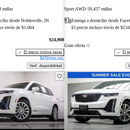
 millas
Sport AWD
59,457 millas
cilio desde Noblesville, IN
Entrega a domicilio desde Fayet
uye envío de $1,064
El precio incluye envío de $234
$24,908
Gran oferta
El precio incluye tasas
El p
$476/mes est.
Verif. disponibilidad
V
Guarda este Aviso