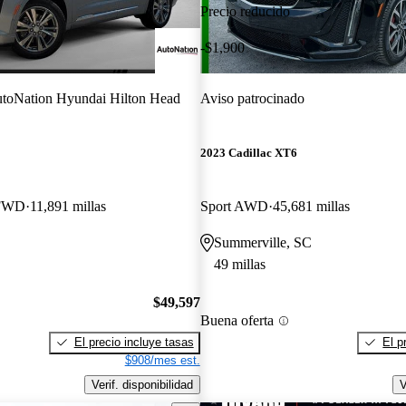
Precio reducido
-$1,900
toNation Hyundai Hilton Head
Aviso patrocinado
2023 Cadillac XT6
 FWD
11,891 millas
Sport AWD
45,681 millas
Summerville, SC
49 millas
$49,597
Buena oferta
El precio incluye tasas
El p
$908/mes est.
Verif. disponibilidad
V