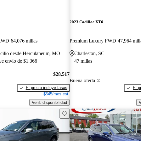
2023 Cadillac XT6
 AWD
64,076 millas
Premium Luxury FWD
47,964 mill
icilio desde Herculaneum, MO
Charleston, SC
uye envío de $1,366
47 millas
$28,517
Buena oferta
El precio incluye tasas
El p
$545/mes est.
Verif. disponibilidad
V
Guarda este Aviso