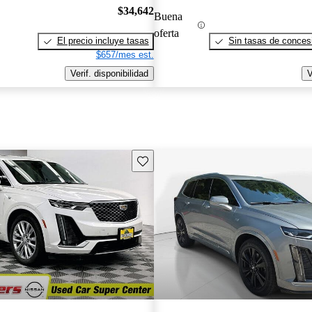
$34,642
Buena
oferta
El precio incluye tasas
Sin tasas de concesi
$657/mes est.
Verif. disponibilidad
V
Guarda este Aviso