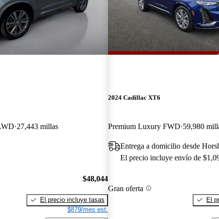
2024 Cadillac XT6
 AWD
27,443 millas
Premium Luxury FWD
59,980 mill
Entrega a domicilio desde Hor
El precio incluye envío de $1,0
$48,044
Gran oferta
El precio incluye tasas
El p
$879/mes est.