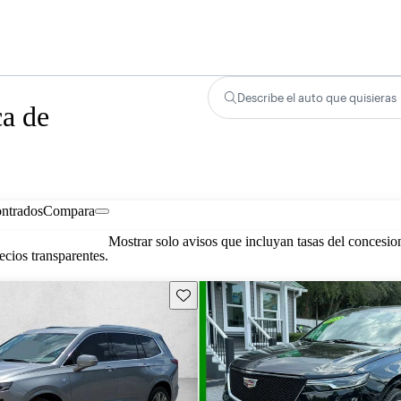
Describe el auto que quisieras
ca de
ontrados
Compara
Mostrar solo avisos que incluyan tasas del concesio
cios transparentes.
Guarda este Aviso