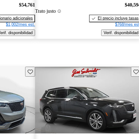
$54,761
$40,59
Trato justo
onario adicionales
El precio incluye tasas
$1,002/mes est.
$768/mes est
erif. disponibilidad
Verif. disponibilidad
Guarda este Aviso
Gu