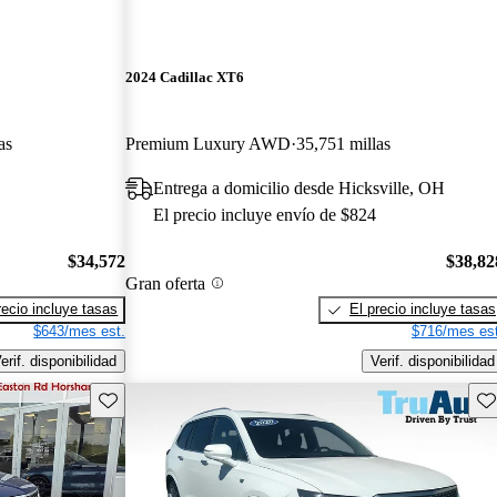
2024 Cadillac XT6
as
Premium Luxury AWD
35,751 millas
Entrega a domicilio desde Hicksville, OH
El precio incluye envío de $824
$34,572
$38,82
Gran oferta
recio incluye tasas
El precio incluye tasas
$643/mes est.
$716/mes est
erif. disponibilidad
Verif. disponibilidad
Guarda este Aviso
Gu