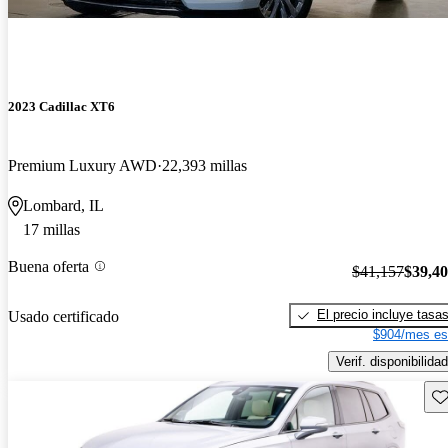
2023 Cadillac XT6
Premium Luxury AWD
22,393 millas
Lombard, IL
17 millas
Buena oferta
$41,157
$39,4
El precio incluye tasa
Usado certificado
$904/mes es
Verif. disponibilidad
Gu