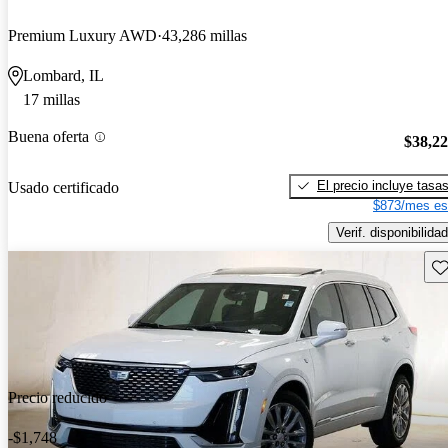
Premium Luxury AWD
43,286 millas
Lombard, IL
17 millas
Buena oferta
$38,2
El precio incluye tasa
Usado certificado
$873/mes es
Verif. disponibilidad
Gu
Precio reducido
-$1,748