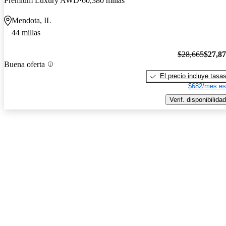
Premium Luxury AWD
60,380 millas
Mendota, IL
44 millas
$28,665
$27,8
Buena oferta
El precio incluye tasa
$682/mes es
Verif. disponibilidad