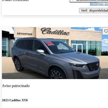
$929/mes es
Verif. disponibilidad
Gu
Aviso patrocinado
2023 Cadillac XT6