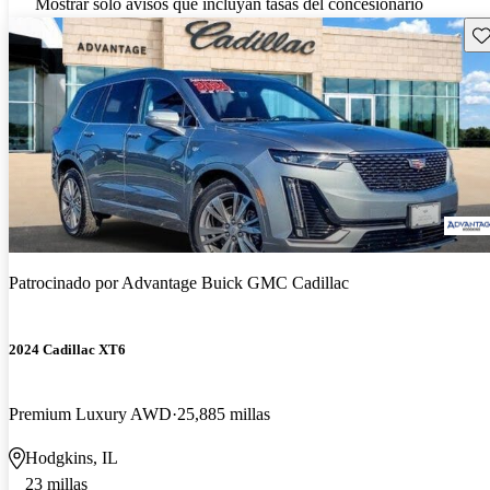
Mostrar solo avisos que incluyan tasas del concesionario
Gu
Patrocinado por
Advantage Buick GMC Cadillac
2024 Cadillac XT6
Premium Luxury AWD
25,885 millas
Hodgkins, IL
23 millas