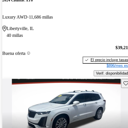
2024 Cadillac XT6
Luxury AWD
11,686 millas
Libertyville, IL
40 millas
$39,2
Buena oferta
El precio incluye tasa
$896/mes es
Verif. disponibilidad
Gu