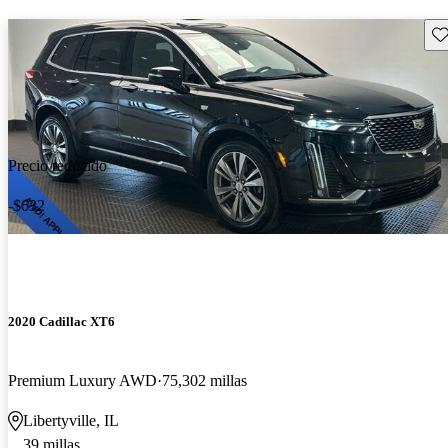
Gu
Precio reducido
-$632
2020 Cadillac XT6
Premium Luxury AWD
75,302 millas
Libertyville, IL
39 millas