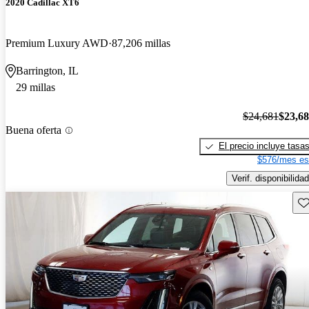
2020 Cadillac XT6
Premium Luxury AWD
87,206 millas
Barrington, IL
29 millas
$24,681
$23,6
Buena oferta
El precio incluye tasa
$576/mes es
Verif. disponibilidad
Gu