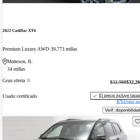
2022 Cadillac XT6
Premium Luxury AWD
39,773 millas
Matteson, IL
34 millas
Gran oferta
$32,988
$32,2
El precio incluye tasa
Usado certificado
$751/mes es
Verif. disponibilidad
Gu