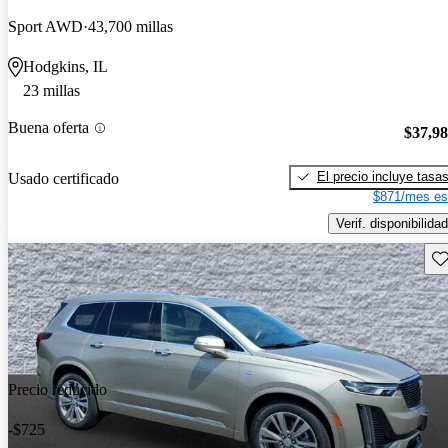
Sport AWD
43,700 millas
Hodgkins, IL
23 millas
Buena oferta
$37,9
El precio incluye tasa
Usado certificado
$871/mes es
Verif. disponibilidad
Gu
Precio reducido
-$725