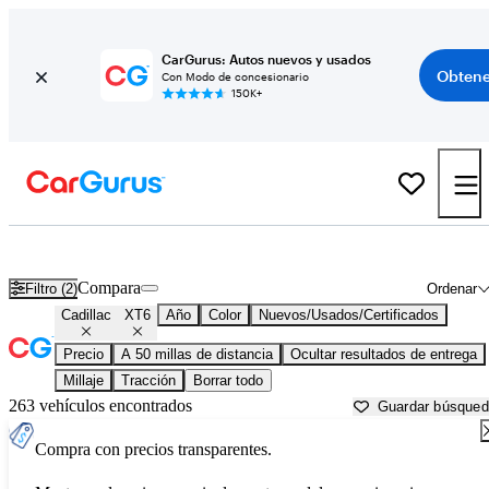
CarGurus: Autos nuevos y usados
Obtene
Con Modo de concesionario
150K+
Cadillac XT6 usados en venta cerca de
Aurora, IL
Compara
Filtro (2)
Ordenar
Cadillac
XT6
Año
Color
Nuevos/Usados/Certificados
Precio
A 50 millas de distancia
Ocultar resultados de entrega
Millaje
Tracción
Borrar todo
263 vehículos encontrados
Guardar búsque
Compra con precios transparentes.