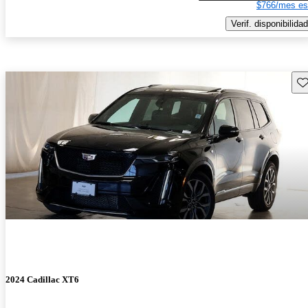
$766/mes es
Verif. disponibilidad
Gu
2024 Cadillac XT6