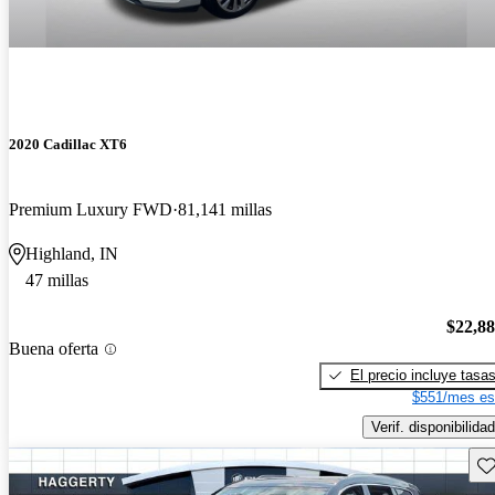
2020 Cadillac XT6
Premium Luxury FWD
81,141 millas
Highland, IN
47 millas
$22,8
Buena oferta
El precio incluye tasa
$551/mes es
Verif. disponibilidad
Gu