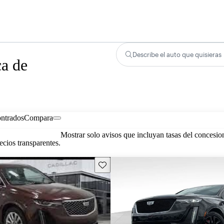
Describe el auto que quisieras
ca de
ontrados
Compara
Mostrar solo avisos que incluyan tasas del concesio
cios transparentes.
Guarda este Aviso