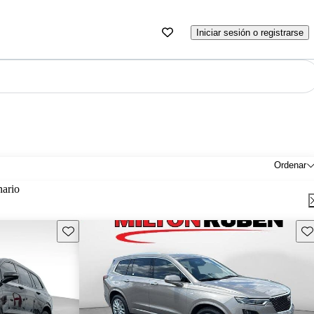
Iniciar sesión o registrarse
Ordenar
nario
Guarda este Aviso
Gu