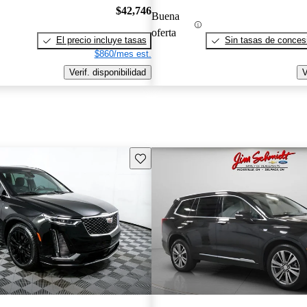
$42,746
Buena
oferta
El precio incluye tasas
Sin tasas de concesi
$860/mes est.
Verif. disponibilidad
V
Guarda este Aviso