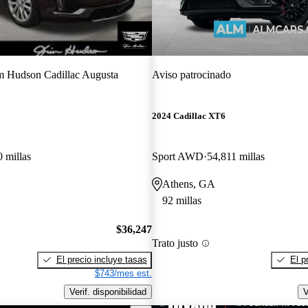
m Hudson Cadillac Augusta
Aviso patrocinado
2024 Cadillac XT6
 millas
Sport AWD
54,811 millas
Athens, GA
92 millas
$36,247
Trato justo
El precio incluye tasas
El p
$743/mes est.
Verif. disponibilidad
V