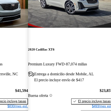
2020 Cadillac XT6
as
Premium Luxury FWD
87,074 millas
ersville, NC
Entrega a domicilio desde Mobile, AL
El precio incluye envío de $417
$41,594
$23,85
Buena oferta
recio incluye tasas
El precio incluye tasas
$830/mes est.
$493/mes est