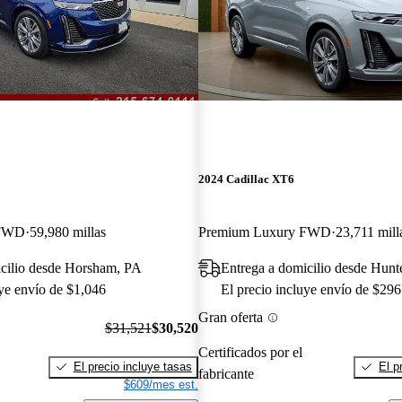
2024 Cadillac XT6
 FWD
59,980 millas
Premium Luxury FWD
23,711 mill
icilio desde Horsham, PA
Entrega a domicilio desde Hunt
uye envío de $1,046
El precio incluye envío de $296
Gran oferta
$31,521
$30,520
Certificados por el
El precio incluye tasas
El p
fabricante
$609/mes est.