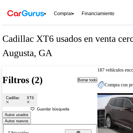
Comprar
Financiamiento
Cadillac XT6 usados en venta cer
Augusta, GA
187 vehículos enc
Filtros (2)
Borrar todo
Compra con pre
Cadillac
XT6
Guardar búsqueda
Autos usados
Autos nuevos
Ubicación: