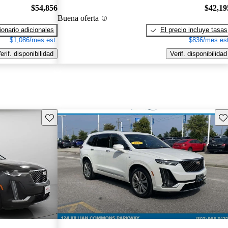
$54,856
$42,19
Buena oferta
onario adicionales
El precio incluye tasas
$1,086/mes est.
$836/mes est
erif. disponibilidad
Verif. disponibilidad
Guarda este Aviso
Gu