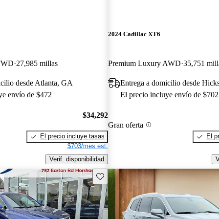
2024 Cadillac XT6
 FWD
27,985 millas
Premium Luxury AWD
35,751 mill
cilio desde Atlanta, GA
Entrega a domicilio desde Hick
uye envío de $472
El precio incluye envío de $702
$34,292
Gran oferta
El precio incluye tasas
El p
$703/mes est.
Verif. disponibilidad
V
Guarda este Aviso