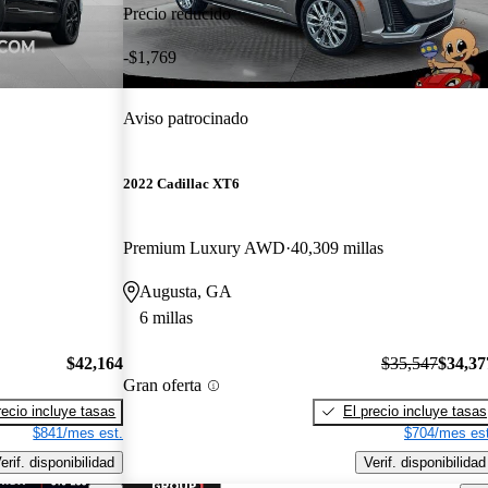
Precio reducido
-$1,769
Aviso patrocinado
2022 Cadillac XT6
Premium Luxury AWD
40,309 millas
Augusta, GA
6 millas
$42,164
$35,547
$34,37
Gran oferta
recio incluye tasas
El precio incluye tasas
$841/mes est.
$704/mes est
erif. disponibilidad
Verif. disponibilidad