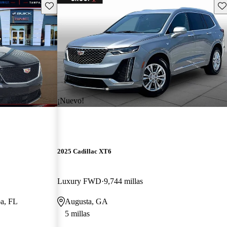
Guarda este Aviso
Gu
¡Nuevo!
2025 Cadillac XT6
Luxury FWD
9,744 millas
pa, FL
Augusta, GA
5 millas