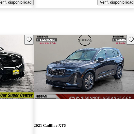
erif. disponibilidad
Verif. disponibilidad
Guarda este Aviso
Gu
2021 Cadillac XT6