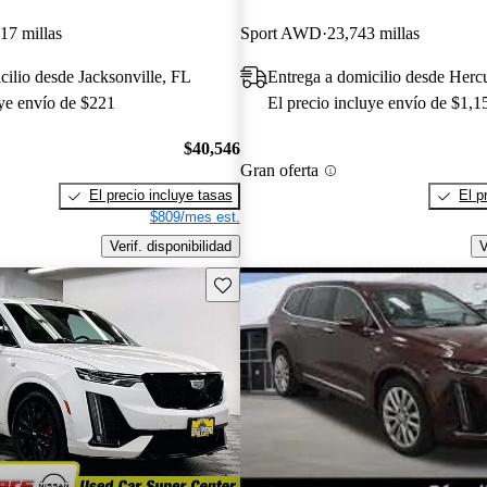
17 millas
Sport AWD
23,743 millas
cilio desde Jacksonville, FL
Entrega a domicilio desde Her
uye envío de $221
El precio incluye envío de $1,1
$40,546
Gran oferta
El precio incluye tasas
El p
$809/mes est.
Verif. disponibilidad
V
Guarda este Aviso