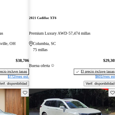
2021 Cadillac XT6
as
Premium Luxury AWD
57,474 millas
sville, OH
Columbia, SC
75 millas
$38,706
$29,30
Buena oferta
recio incluye tasas
El precio incluye tasas
$772/mes est.
$601/mes est
erif. disponibilidad
Verif. disponibilidad
Guarda este Aviso
Gu