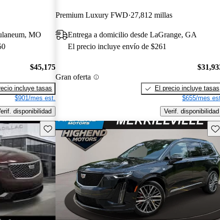
Premium Luxury FWD
27,812 millas
culaneum, MO
Entrega a domicilio desde LaGrange, GA
50
El precio incluye envío de $261
$45,175
$31,93
Gran oferta
recio incluye tasas
El precio incluye tasas
$901/mes est.
$655/mes est
erif. disponibilidad
Verif. disponibilidad
Guarda este Aviso
Gu