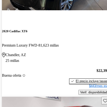
2020 Cadillac XT6
Premium Luxury FWD
81,623 millas
Chandler, AZ
25 millas
$22,3
Buena oferta
El precio incluye tasa
$443/mes es
Verif. disponibilidad
Gu