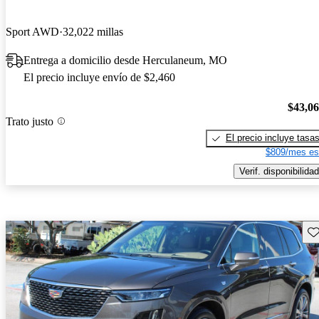
Sport AWD
32,022 millas
Entrega a domicilio desde Herculaneum, MO
El precio incluye envío de $2,460
$43,0
Trato justo
El precio incluye tasa
$809/mes es
Verif. disponibilidad
Gu