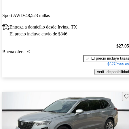
Sport AWD
48,523 millas
Entrega a domicilio desde Irving, TX
El precio incluye envío de $846
$27,0
Buena oferta
El precio incluye tasa
$527/mes es
Verif. disponibilidad
Gu