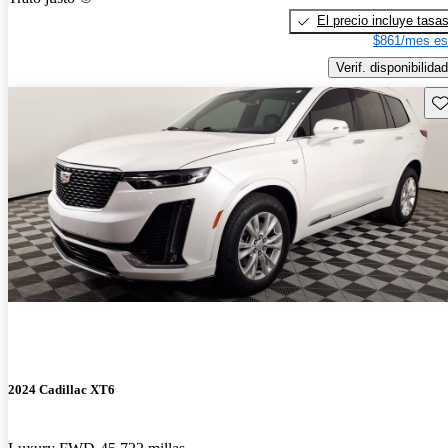
El precio incluye tasa
$861/mes es
Verif. disponibilidad
Gu
2024 Cadillac XT6