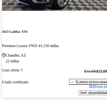
-$1,699
2023 Cadillac XT6
Premium Luxury FWD
41,150 millas
Chandler, AZ
22 millas
Gran oferta
$34,696
$33,6
El precio incluye tasa
Usado certificado
$648/mes es
Verif. disponibilidad