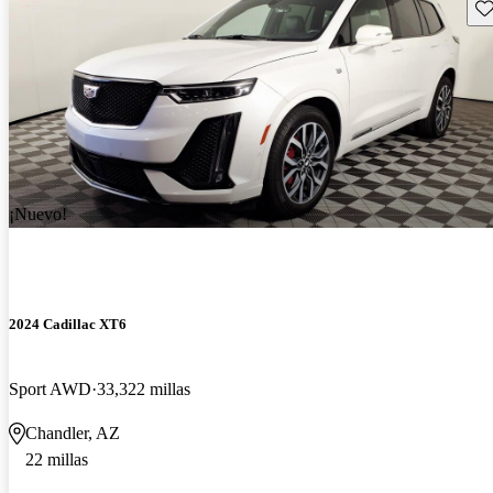
Gu
¡Nuevo!
2024 Cadillac XT6
Sport AWD
33,322 millas
Chandler, AZ
22 millas