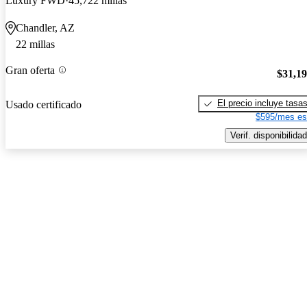
Luxury FWD
45,722 millas
Chandler, AZ
22 millas
Gran oferta
$31,1
El precio incluye tasa
Usado certificado
$595/mes es
Verif. disponibilidad