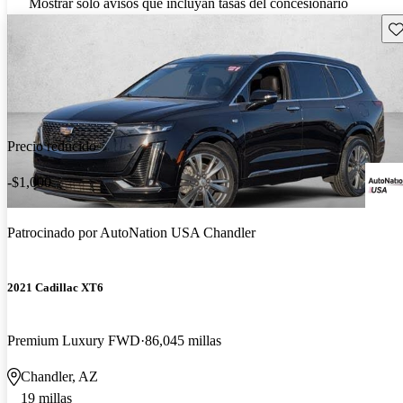
Mostrar solo avisos que incluyan tasas del concesionario
Gu
Precio reducido
-$1,000
Patrocinado por
AutoNation USA Chandler
2021 Cadillac XT6
Premium Luxury FWD
86,045 millas
Chandler, AZ
19 millas