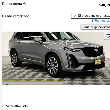
Buena oferta
$40,1
El precio incluye tasa
Usado certificado
$767/mes es
Verif. disponibilidad
Gu
2024 Cadillac XT6