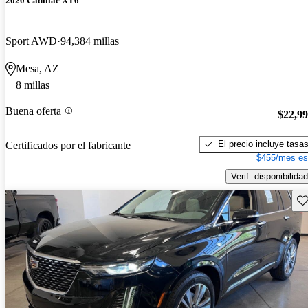
2020 Cadillac XT6
Sport AWD
94,384 millas
Mesa, AZ
8 millas
Buena oferta
$22,9
El precio incluye tasa
Certificados por el fabricante
$455/mes es
Verif. disponibilidad
Gu