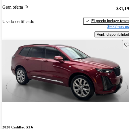
Gran oferta
$31,1
El precio incluye tasa
Usado certificado
$600/mes es
Verif. disponibilidad
Gu
2020 Cadillac XT6