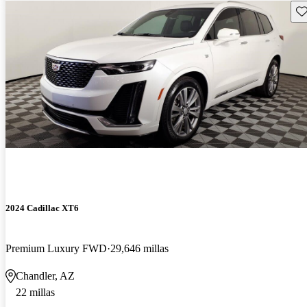
Gu
2024 Cadillac XT6
Premium Luxury FWD
29,646 millas
Chandler, AZ
22 millas