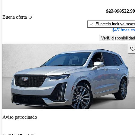
$23,990
$22,9
Buena oferta
El precio incluye tasa
$451/mes es
Verif. disponibilidad
Gu
Aviso patrocinado