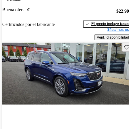
Buena oferta
$22,9
El precio incluye tasa
Certificados por el fabricante
$455/mes es
Verif. disponibilidad
Gu