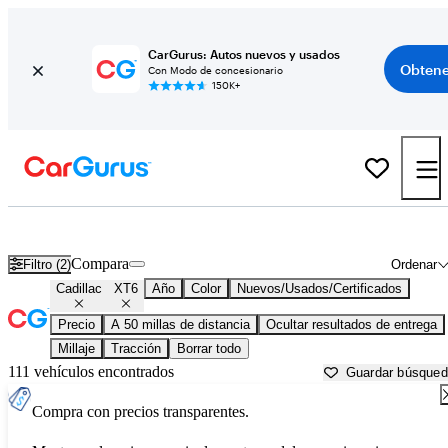
CarGurus: Autos nuevos y usados
Obtene
Con Modo de concesionario
150K+
Cadillac XT6 usados en venta cerca de
Apache Junction, AZ
Compara
Filtro (2)
Ordenar
Cadillac
XT6
Año
Color
Nuevos/Usados/Certificados
Precio
A 50 millas de distancia
Ocultar resultados de entrega
Millaje
Tracción
Borrar todo
111 vehículos encontrados
Guardar búsque
Compra con precios transparentes.