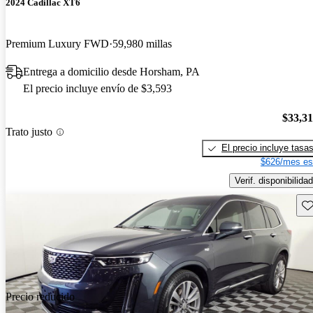
2024 Cadillac XT6
Premium Luxury FWD
59,980 millas
Entrega a domicilio desde Horsham, PA
El precio incluye envío de $3,593
$33,3
Trato justo
El precio incluye tasa
$626/mes es
Verif. disponibilidad
Gu
Precio reducido