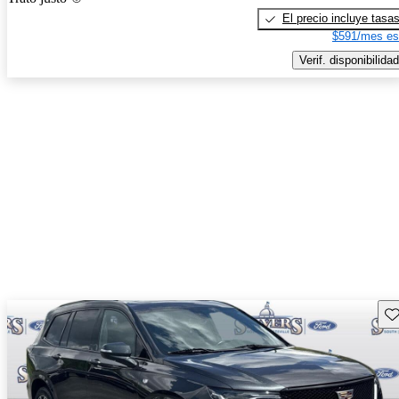
El precio incluye tasa
$591/mes es
Verif. disponibilidad
Gu