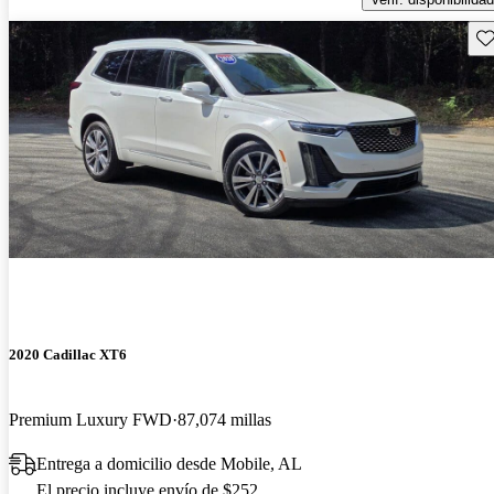
Gu
2020 Cadillac XT6
Premium Luxury FWD
87,074 millas
Entrega a domicilio desde Mobile, AL
El precio incluye envío de $252