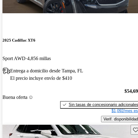
2025 Cadillac XT6
Sport AWD
4,856 millas
Entrega a domicilio desde Tampa, FL
El precio incluye envío de $410
$54,6
Buena oferta
Sin tasas de concesionario adicionale
$1,092/mes es
Verif. disponibilidad
Gu