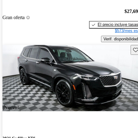
$27,6
Gran oferta
El precio incluye tasa
$573/mes es
Verif. disponibilidad
Gu
¡Nuevo!