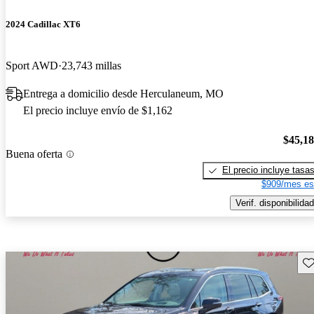
2024 Cadillac XT6
Sport AWD
23,743 millas
Entrega a domicilio desde Herculaneum, MO
El precio incluye envío de $1,162
$45,1
Buena oferta
El precio incluye tasa
$909/mes es
Verif. disponibilidad
Gu