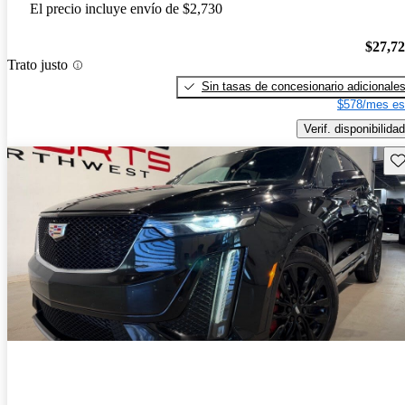
El precio incluye envío de $2,730
$27,7
Trato justo
Sin tasas de concesionario adicionale
$578/mes es
Verif. disponibilidad
Gu