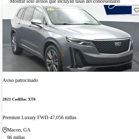
Mostrar solo avisos que incluyan tasas del concesionario
Gu
Aviso patrocinado
2021 Cadillac XT6
Premium Luxury FWD
47,056 millas
Macon, GA
96 millas