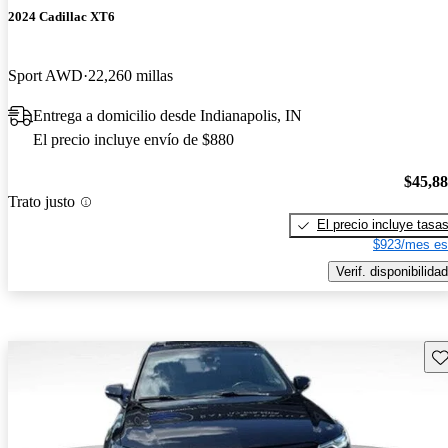
2024 Cadillac XT6
Sport AWD
22,260 millas
Entrega a domicilio desde Indianapolis, IN
El precio incluye envío de $880
$45,8
Trato justo
El precio incluye tasa
$923/mes es
Verif. disponibilidad
Gu