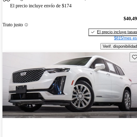
El precio incluye envío de $174
$40,4
Trato justo
El precio incluye tasa
$815/mes es
Verif. disponibilidad
Gu