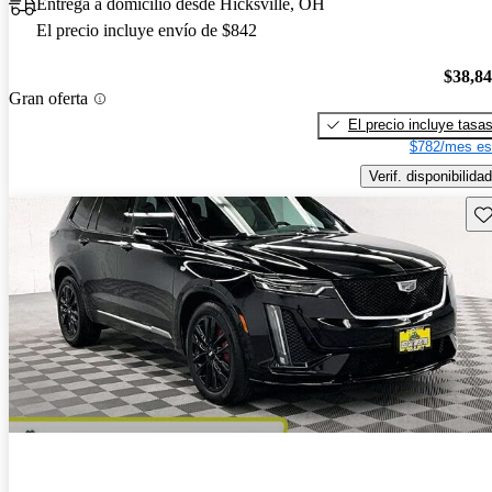
Entrega a domicilio desde Hicksville, OH
El precio incluye envío de $842
$38,8
Gran oferta
El precio incluye tasa
$782/mes es
Verif. disponibilidad
Gu