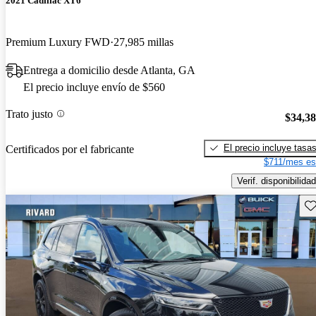
2021 Cadillac XT6
Premium Luxury FWD
27,985 millas
Entrega a domicilio desde Atlanta, GA
El precio incluye envío de $560
Trato justo
$34,3
El precio incluye tasa
Certificados por el fabricante
$711/mes es
Verif. disponibilidad
Gu