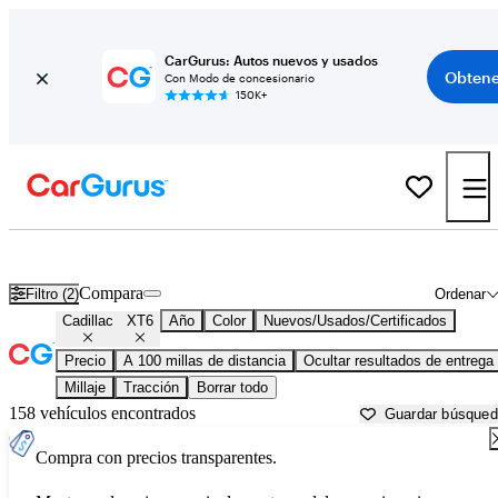
CarGurus: Autos nuevos y usados
Obtene
Con Modo de concesionario
150K+
Cadillac XT6 usados en venta cerca de
Albany, GA
Compara
Filtro (2)
Ordenar
Cadillac
XT6
Año
Color
Nuevos/Usados/Certificados
Precio
A 100 millas de distancia
Ocultar resultados de entrega
Millaje
Tracción
Borrar todo
158 vehículos encontrados
Guardar búsque
Compra con precios transparentes.