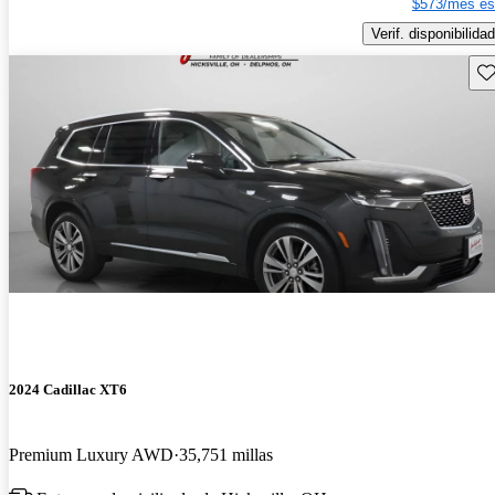
$573/mes es
Verif. disponibilidad
Gu
2024 Cadillac XT6
Premium Luxury AWD
35,751 millas