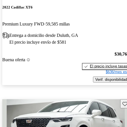
2022 Cadillac XT6
Premium Luxury FWD
59,585 millas
Entrega a domicilio desde Duluth, GA
El precio incluye envío de $581
$30,7
Buena oferta
El precio incluye tasa
$636/mes es
Verif. disponibilidad
Gu