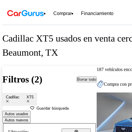
Comprar
Financiamiento
Cadillac XT5 usados en venta cer
Beaumont, TX
187 vehículos enc
Filtros (2)
Borrar todo
Compra con pre
Cadillac
XT5
Guardar búsqueda
Autos usados
Autos nuevos
Ubicación: