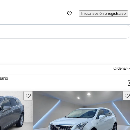
Iniciar sesión o registrarse
Ordenar
nario
Guarda este Aviso
Gu