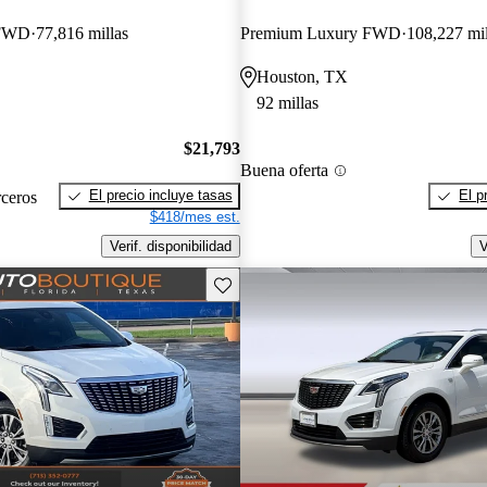
 FWD
77,816 millas
Premium Luxury FWD
108,227 mil
Houston, TX
92 millas
$21,793
Buena oferta
El precio incluye tasas
El p
rceros
$418/mes est.
Verif. disponibilidad
V
Guarda este Aviso