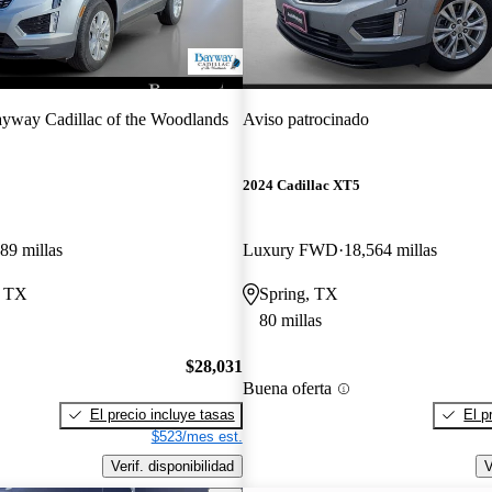
yway Cadillac of the Woodlands
Aviso patrocinado
2024 Cadillac XT5
89 millas
Luxury FWD
18,564 millas
, TX
Spring, TX
80 millas
$28,031
Buena oferta
El precio incluye tasas
El p
$523/mes est.
Verif. disponibilidad
V