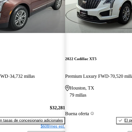
2022 Cadillac XT5
 FWD
34,732 millas
Premium Luxury FWD
70,520 mill
Houston, TX
79 millas
$32,281
Buena oferta
n tasas de concesionario adicionales
El p
$608/mes est.