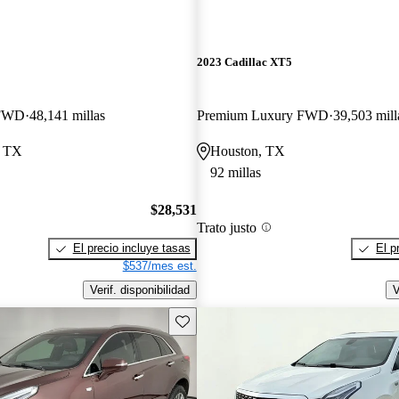
2023 Cadillac XT5
 FWD
48,141 millas
Premium Luxury FWD
39,503 mill
, TX
Houston, TX
92 millas
$28,531
Trato justo
El precio incluye tasas
El p
$537/mes est.
Verif. disponibilidad
V
Guarda este Aviso