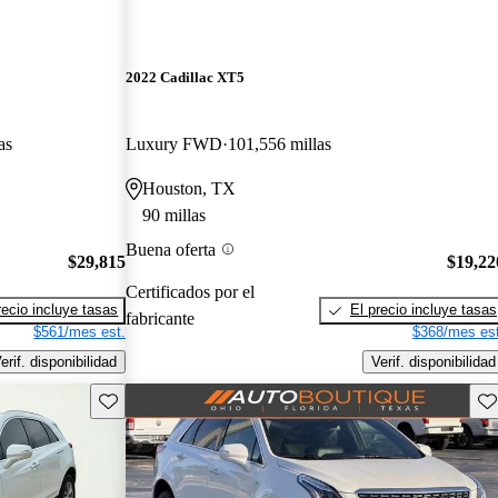
2022 Cadillac XT5
as
Luxury FWD
101,556 millas
Houston, TX
90 millas
Buena oferta
$29,815
$19,22
Certificados por el
recio incluye tasas
El precio incluye tasas
fabricante
$561/mes est.
$368/mes est
erif. disponibilidad
Verif. disponibilidad
Guarda este Aviso
Gu