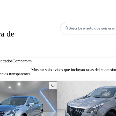
Describe el auto que quisieras
ca de
ontrados
Compara
Mostrar solo avisos que incluyan tasas del concesio
cios transparentes.
Guarda este Aviso