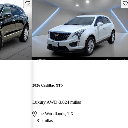
Guarda este Aviso
Gu
2026 Cadillac XT5
Luxury AWD
3,024 millas
The Woodlands, TX
81 millas