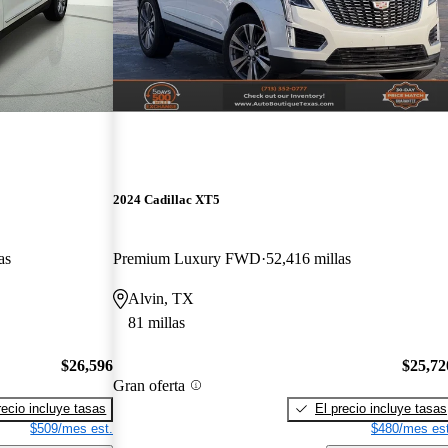
2024 Cadillac XT5
as
Premium Luxury FWD
52,416 millas
Alvin, TX
81 millas
$26,596
$25,72
Gran oferta
recio incluye tasas
El precio incluye tasas
$509/mes est.
$480/mes est