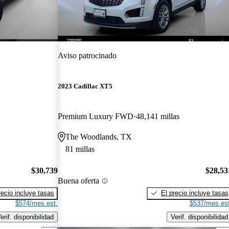
Aviso patrocinado
2023 Cadillac XT5
Premium Luxury FWD
48,141 millas
The Woodlands, TX
81 millas
$30,739
$28,53
Buena oferta
recio incluye tasas
El precio incluye tasas
$574/mes est.
$537/mes est
erif. disponibilidad
Verif. disponibilidad