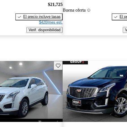
$21,725
Buena oferta
El precio incluye tasas
El p
$420/mes est.
Verif. disponibilidad
V
Guarda este Aviso