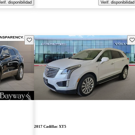
erif. disponibilidad
Verif. disponibilidad
Guarda este Aviso
Gu
2017 Cadillac XT5