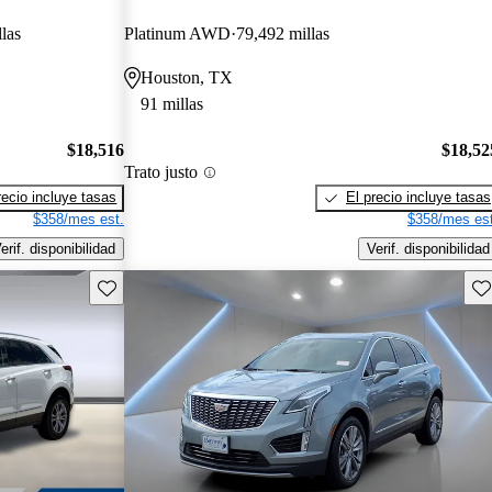
las
Platinum AWD
79,492 millas
Houston, TX
91 millas
$18,516
$18,52
Trato justo
recio incluye tasas
El precio incluye tasas
$358/mes est.
$358/mes est
erif. disponibilidad
Verif. disponibilidad
Guarda este Aviso
Gu