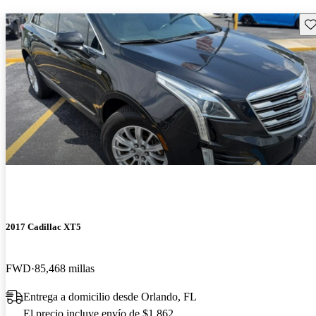
Gu
2017 Cadillac XT5
FWD
85,468 millas
Entrega a domicilio desde Orlando, FL
El precio incluye envío de $1,862