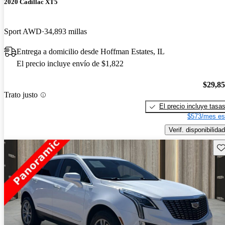
2020 Cadillac XT5
Sport AWD
34,893 millas
Entrega a domicilio desde Hoffman Estates, IL
El precio incluye envío de $1,822
$29,8
Trato justo
El precio incluye tasa
$573/mes es
Verif. disponibilidad
Gu