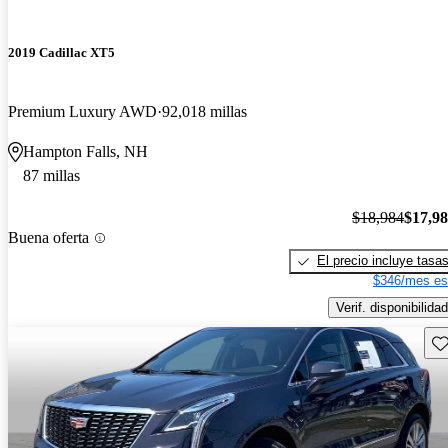
2019 Cadillac XT5
Premium Luxury AWD
92,018 millas
Hampton Falls, NH
87 millas
$18,984
$17,9
Buena oferta
El precio incluye tasa
$346/mes es
Verif. disponibilidad
Gu