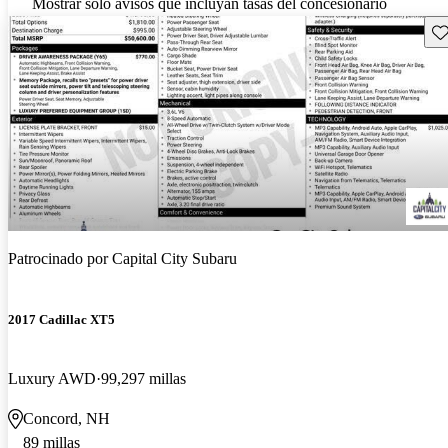
Mostrar solo avisos que incluyan tasas del concesionario
Gu
Patrocinado por
Capital City Subaru
2017 Cadillac XT5
Luxury AWD
99,297 millas
Concord, NH
89 millas