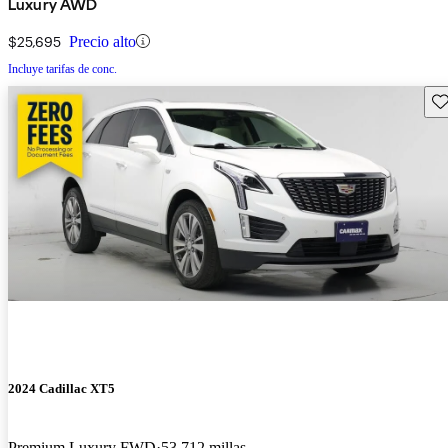
Luxury AWD
$25,695
Precio alto
Incluye tarifas de conc.
Gu
2024 Cadillac XT5
Premium Luxury FWD
53,712 millas