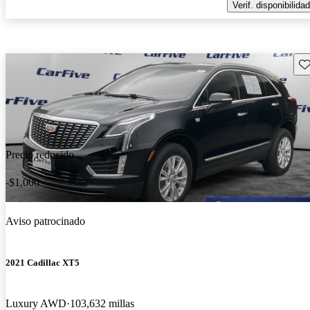
Verif. disponibilidad
Gu
Precio reducido
-$1,000
Aviso patrocinado
2021 Cadillac XT5
Luxury AWD
103,632 millas