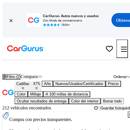
CarGurus: Autos nuevos y usados
Obtene
Con Modo de concesionario
150K+
Cadillac XT5 usados en venta cerca de
Auburn, ME
Compara
Filtro (2)
Ordenar
Cadillac
XT5
Año
Nuevos/Usados/Certificados
Precio
Color
Millaje
A 100 millas de distancia
Ocultar resultados de entrega
Color del interior
Borrar todo
212 vehículos encontrados
Guardar búsque
Compra con precios transparentes.