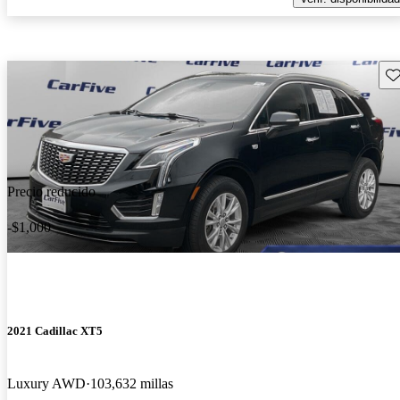
Gu
Precio reducido
-$1,000
2021 Cadillac XT5
Luxury AWD
103,632 millas