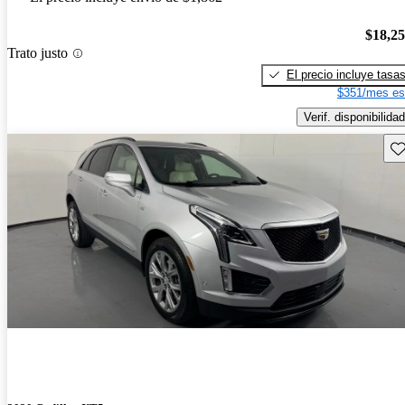
$18,2
Trato justo
El precio incluye tasa
$351/mes es
Verif. disponibilidad
Gu