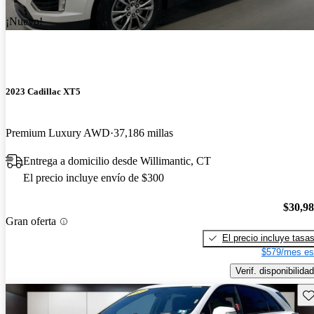
¡Nuevo!
2023 Cadillac XT5
Premium Luxury AWD
37,186 millas
Entrega a domicilio desde Willimantic, CT
El precio incluye envío de $300
$30,9
Gran oferta
El precio incluye tasa
$579/mes es
Verif. disponibilidad
Gu