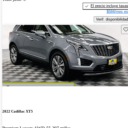
El precio incluye tasa
$584/mes es
Verif. disponibilidad
Gu
2022 Cadillac XT5