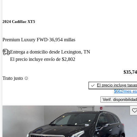
2024 Cadillac XT5
Premium Luxury FWD
36,954 millas
Entrega a domicilio desde Lexington, TN
El precio incluye envío de $2,802
$35,7
Trato justo
El precio incluye tasa
$662/mes es
Verif. disponibilidad
Gu