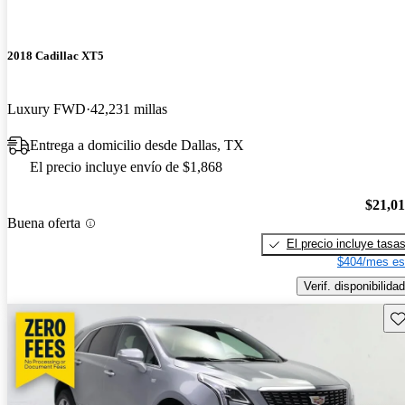
2018 Cadillac XT5
Luxury FWD
42,231 millas
Entrega a domicilio desde Dallas, TX
El precio incluye envío de $1,868
$21,0
Buena oferta
El precio incluye tasa
$404/mes es
Verif. disponibilidad
Gu