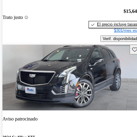
$15,6
Trato justo
El precio incluye tasa
$301/mes es
Verif. disponibilidad
Gu
Aviso patrocinado