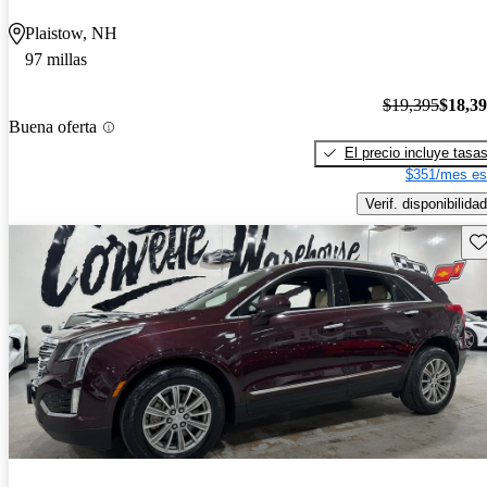
Plaistow, NH
97 millas
$19,395
$18,3
Buena oferta
El precio incluye tasa
$351/mes es
Verif. disponibilidad
Gu