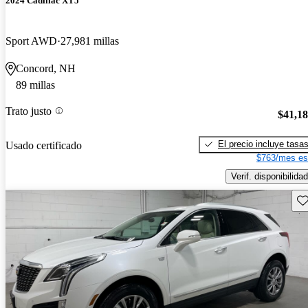
2024 Cadillac XT5
Sport AWD
27,981 millas
Concord, NH
89 millas
Trato justo
$41,1
El precio incluye tasa
Usado certificado
$763/mes es
Verif. disponibilidad
Gu