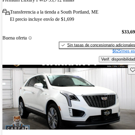
Transferencia a la tienda a South Portland, ME
El precio incluye envío de $1,699
$33,6
Buena oferta
Sin tasas de concesionario adicionale
$625/mes es
Verif. disponibilidad
Gu