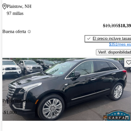
Plaistow, NH
97 millas
$19,395
$18,3
Buena oferta
El precio incluye tasa
$351/mes es
Verif. disponibilidad
Gu
Precio reducido
-$1,000