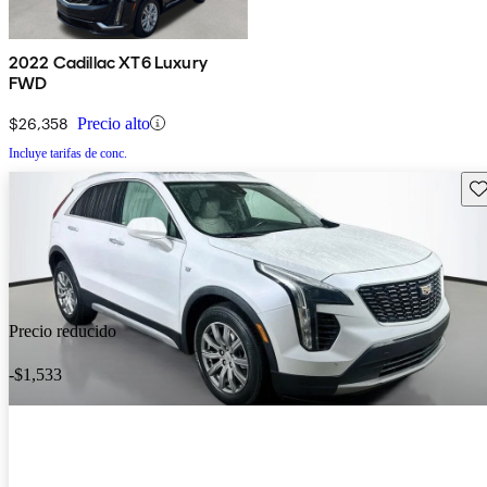
2022 Cadillac XT6 Luxury
FWD
$26,358
Precio alto
Incluye tarifas de conc.
Gu
Precio reducido
-$1,533