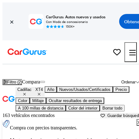
CarGurus: Autos nuevos y usados
Obtene
Con Modo de concesionario
150K+
Cadillac XT4 usados en venta cerca de
Beaufort, SC
Compara
Filtro (2)
Ordenar
Cadillac
XT4
Año
Nuevos/Usados/Certificados
Precio
Color
Millaje
Ocultar resultados de entrega
A 100 millas de distancia
Color del interior
Borrar todo
163 vehículos encontrados
Guardar búsque
Compra con precios transparentes.