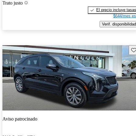
Trato justo
El precio incluye tasa
$644/mes es
Verif. disponibilidad
Gu
Aviso patrocinado