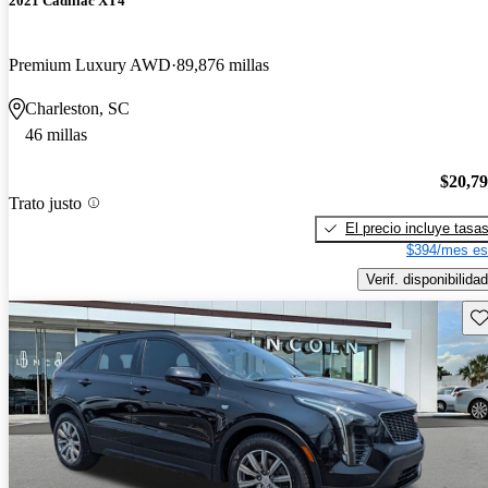
2021 Cadillac XT4
Premium Luxury AWD
89,876 millas
Charleston, SC
46 millas
$20,7
Trato justo
El precio incluye tasa
$394/mes es
Verif. disponibilidad
Gu