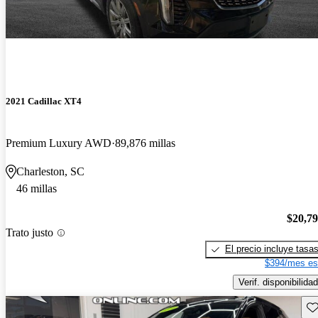
2021 Cadillac XT4
Premium Luxury AWD
89,876 millas
Charleston, SC
46 millas
$20,7
Trato justo
El precio incluye tasa
$394/mes es
Verif. disponibilidad
Gu