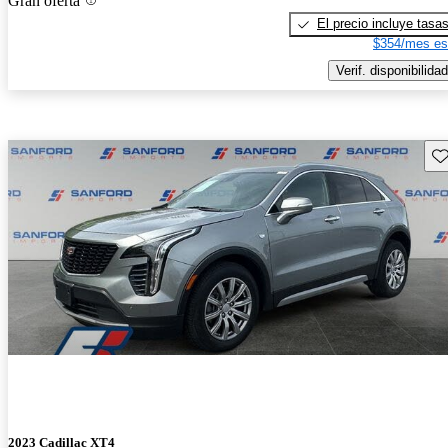
Gran oferta
El precio incluye tasa
$354/mes es
Verif. disponibilidad
Gu
2023 Cadillac XT4