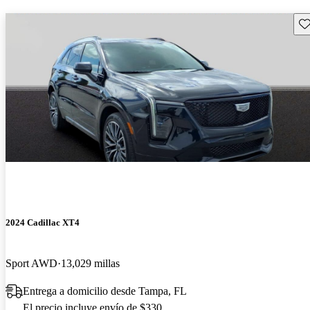
Gu
2024 Cadillac XT4
Sport AWD
13,029 millas
Entrega a domicilio desde Tampa, FL
El precio incluye envío de $330