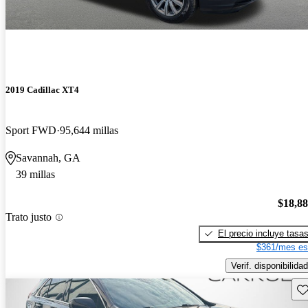
2019 Cadillac XT4
Sport FWD
95,644 millas
Savannah, GA
39 millas
$18,8
Trato justo
El precio incluye tasa
$361/mes es
Verif. disponibilidad
Gu