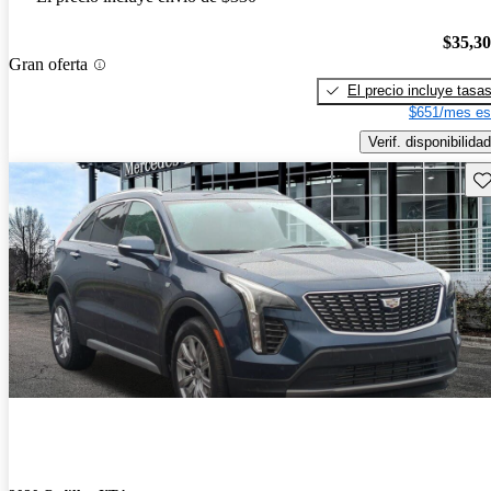
$35,3
Gran oferta
El precio incluye tasa
$651/mes es
Verif. disponibilidad
Gu