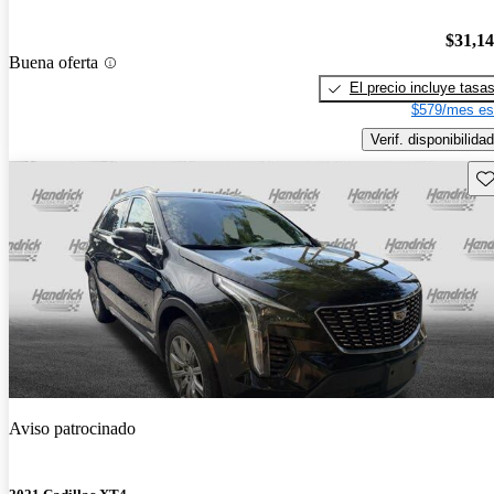
$31,1
Buena oferta
El precio incluye tasa
$579/mes es
Verif. disponibilidad
Gu
Aviso patrocinado