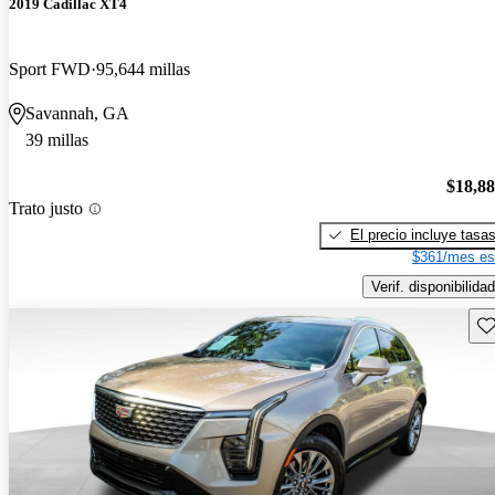
2019 Cadillac XT4
Sport FWD
95,644 millas
Savannah, GA
39 millas
$18,8
Trato justo
El precio incluye tasa
$361/mes es
Verif. disponibilidad
Gu