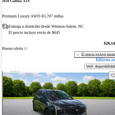
2020 Cadillac XT4
Premium Luxury AWD
83,707 millas
Entrega a domicilio desde Winston-Salem, NC
El precio incluye envío de $645
$20,1
Buena oferta
El precio incluye tasa
$385/mes es
Verif. disponibilidad
Gu