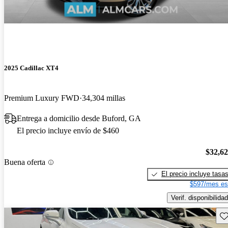
2025 Cadillac XT4
Premium Luxury FWD
34,304 millas
Entrega a domicilio desde Buford, GA
El precio incluye envío de $460
$32,6
Buena oferta
El precio incluye tasa
$597/mes es
Verif. disponibilidad
Gu