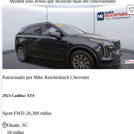
Mostrar solo avisos que incluyan tasas del concesionario
Gu
Patrocinado por
Mike Reichenbach Chevrolet
2023 Cadillac XT4
Sport FWD
26,389 millas
Okatie, SC
18 millas