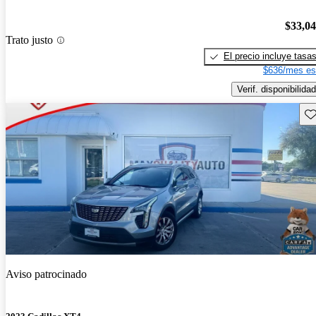
$33,0
Trato justo
El precio incluye tasa
$636/mes es
Verif. disponibilidad
Gu
Aviso patrocinado