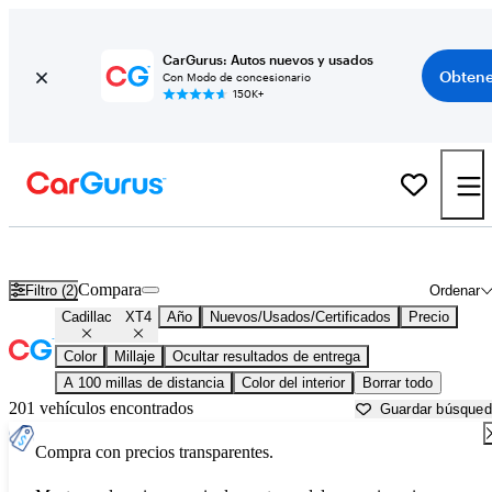
CarGurus: Autos nuevos y usados
Obtene
Con Modo de concesionario
150K+
Cadillac XT4 usados en venta cerca de
Baton Rouge, LA
Compara
Filtro (2)
Ordenar
Cadillac
XT4
Año
Nuevos/Usados/Certificados
Precio
Color
Millaje
Ocultar resultados de entrega
A 100 millas de distancia
Color del interior
Borrar todo
201 vehículos encontrados
Guardar búsque
Compra con precios transparentes.