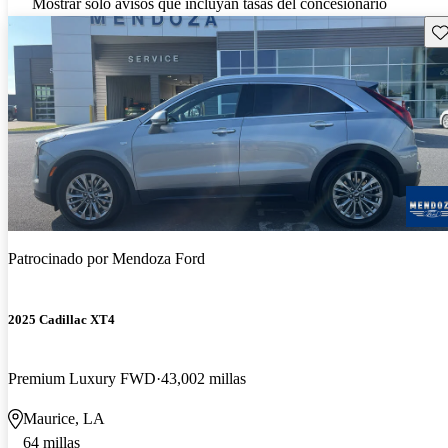
Mostrar solo avisos que incluyan tasas del concesionario
Gu
Patrocinado por
Mendoza Ford
2025 Cadillac XT4
Premium Luxury FWD
43,002 millas
Maurice, LA
64 millas