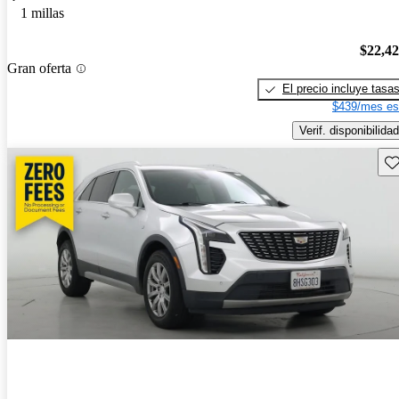
1 millas
$22,4
Gran oferta
El precio incluye tasa
$439/mes es
Verif. disponibilidad
Gu