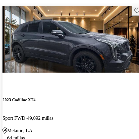
Gu
2023 Cadillac XT4
Sport FWD
49,092 millas
Metairie, LA
64 millas