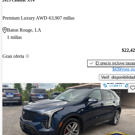
2023 Cadillac XT4
Premium Luxury AWD
63,907 millas
Baton Rouge, LA
1 millas
$22,4
Gran oferta
El precio incluye tasa
$439/mes es
Verif. disponibilidad
Gu