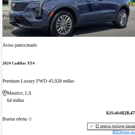
Precio reducido
-$990
Aviso patrocinado
2024 Cadillac XT4
Premium Luxury FWD
45,928 millas
Maurice, LA
64 millas
$29,464
$28,4
Buena oferta
El precio incluye tasa
$553/mes es