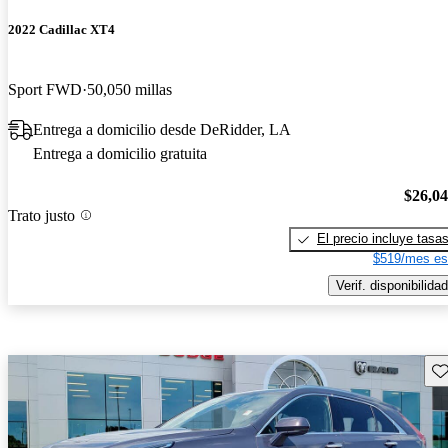
2022 Cadillac XT4
Sport FWD
50,050 millas
Entrega a domicilio desde DeRidder, LA
Entrega a domicilio gratuita
$26,0
Trato justo
El precio incluye tasa
$519/mes es
Verif. disponibilidad
Gu