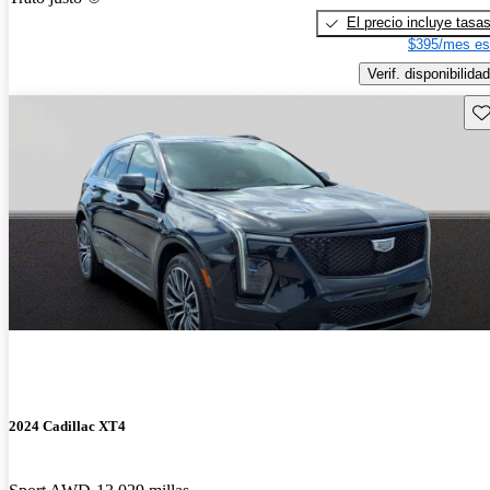
El precio incluye tasa
$395/mes es
Verif. disponibilidad
Gu
2024 Cadillac XT4