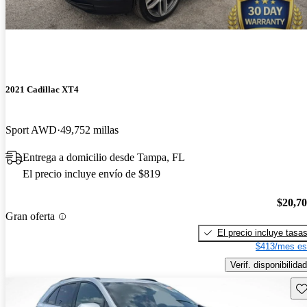
2021 Cadillac XT4
Sport AWD
49,752 millas
Entrega a domicilio desde Tampa, FL
El precio incluye envío de $819
$20,7
Gran oferta
El precio incluye tasa
$413/mes es
Verif. disponibilidad
Gu