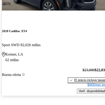
-$970
2020 Cadillac XT4
Sport AWD
82,026 millas
Kenner, LA
62 millas
$23,000
$22,0
Buena oferta
El precio incluye tasa
$443/mes es
Verif. disponibilidad