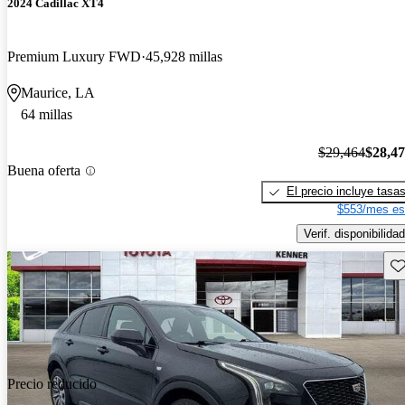
2024 Cadillac XT4
Premium Luxury FWD
45,928 millas
Maurice, LA
64 millas
$29,464
$28,4
Buena oferta
El precio incluye tasa
$553/mes es
Verif. disponibilidad
Gu
Precio reducido