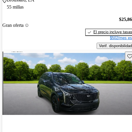
55 millas
$25,8
Gran oferta
El precio incluye tasa
$502/mes es
Verif. disponibilidad
Gu