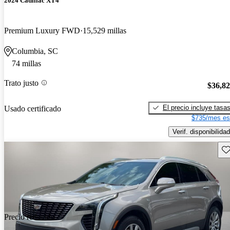
2024 Cadillac XT4
Premium Luxury FWD
15,529 millas
Columbia, SC
74 millas
Trato justo
$36,8
El precio incluye tasa
Usado certificado
$735/mes es
Verif. disponibilidad
Gu
Precio reducido