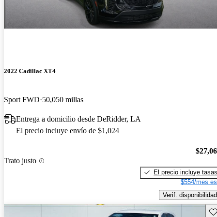
2022 Cadillac XT4
Sport FWD
50,050 millas
Entrega a domicilio desde DeRidder, LA
El precio incluye envío de $1,024
$27,0
Trato justo
El precio incluye tasa
$554/mes es
Verif. disponibilidad
Gu