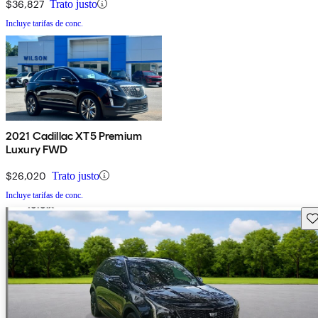
$36,827
Trato justo
Incluye tarifas de conc.
2021 Cadillac XT5 Premium
Luxury FWD
$26,020
Trato justo
Incluye tarifas de conc.
Gu