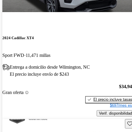
2024 Cadillac XT4
Sport FWD
11,471 millas
Entrega a domicilio desde Wilmington, NC
El precio incluye envío de $243
$34,9
Gran oferta
El precio incluye tasa
$697/mes es
Verif. disponibilidad
Gu