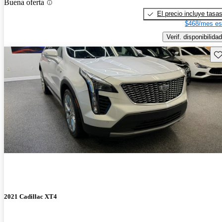
Buena oferta
El precio incluye tasa
$468/mes es
Verif. disponibilidad
Gu
2021 Cadillac XT4