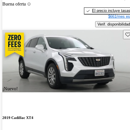
Buena oferta
El precio incluye tasa
$661/mes es
Verif. disponibilidad
Gu
¡Nuevo!
2019 Cadillac XT4