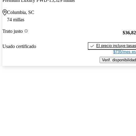
Premium Luxury FWD
15,529 millas
Columbia, SC
74 millas
Trato justo
$36,8
El precio incluye tasa
Usado certificado
$735/mes es
Verif. disponibilidad