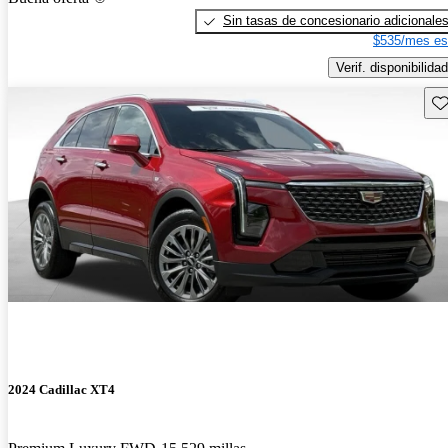
Sin tasas de concesionario adicionale
$535/mes es
Verif. disponibilidad
Gu
2024 Cadillac XT4