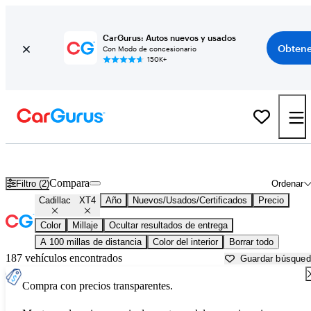
CarGurus: Autos nuevos y usados
Obtene
Con Modo de concesionario
150K+
Cadillac XT4 usados en venta cerca de
Augusta, GA
Compara
Filtro (2)
Ordenar
Cadillac
XT4
Año
Nuevos/Usados/Certificados
Precio
Color
Millaje
Ocultar resultados de entrega
A 100 millas de distancia
Color del interior
Borrar todo
187 vehículos encontrados
Guardar búsque
Compra con precios transparentes.