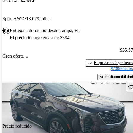
2024 Cadillac XT4
Sport AWD
13,029 millas
Entrega a domicilio desde Tampa, FL
El precio incluye envío de $394
$35,3
Gran oferta
El precio incluye tasa
$706/mes es
Verif. disponibilidad
Gu
Precio reducido