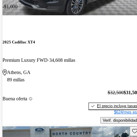
-$1,000
2025 Cadillac XT4
Premium Luxury FWD
34,608 millas
Athens, GA
89 millas
$32,500
$31,5
Buena oferta
El precio incluye tasa
$624/mes es
Verif. disponibilidad
Gu