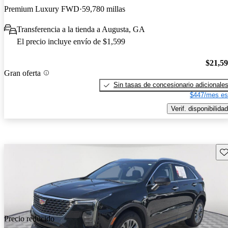
Premium Luxury FWD
59,780 millas
Transferencia a la tienda a Augusta, GA
El precio incluye envío de $1,599
$21,5
Gran oferta
Sin tasas de concesionario adicionale
$447/mes es
Verif. disponibilidad
Gu
Precio reducido