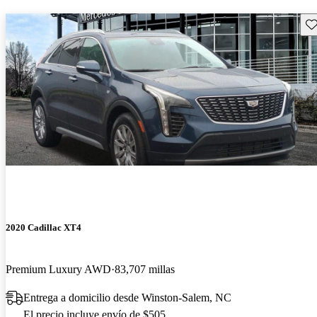
Gu
2020 Cadillac XT4
Premium Luxury AWD
83,707 millas
Entrega a domicilio desde Winston-Salem, NC
El precio incluye envío de $505