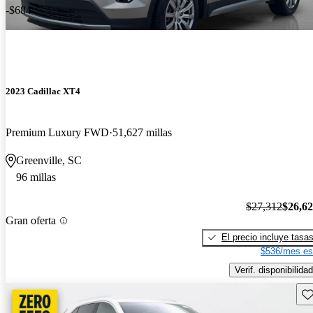
-$684
2023 Cadillac XT4
Premium Luxury FWD
51,627 millas
Greenville, SC
96 millas
$27,312
$26,6
Gran oferta
El precio incluye tasa
$536/mes es
Verif. disponibilidad
Gu