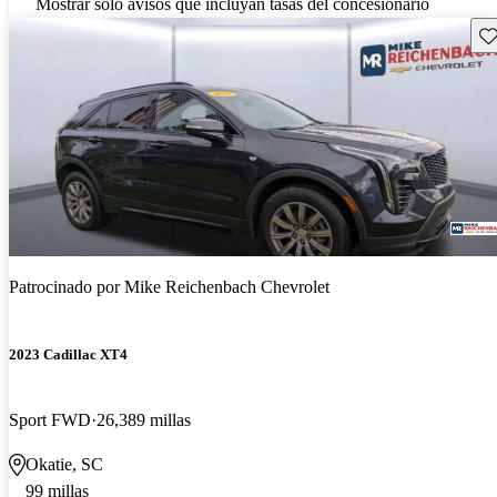
Mostrar solo avisos que incluyan tasas del concesionario
Gu
Patrocinado por
Mike Reichenbach Chevrolet
2023 Cadillac XT4
Sport FWD
26,389 millas
Okatie, SC
99 millas