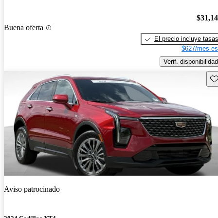
$31,1
Buena oferta
El precio incluye tasa
$627/mes es
Verif. disponibilidad
Gu
Aviso patrocinado