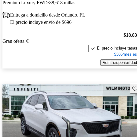
Premium Luxury FWD
88,618 millas
Entrega a domicilio desde Orlando, FL
El precio incluye envío de $696
$18,8
Gran oferta
El precio incluye tasa
$386/mes es
Verif. disponibilidad
Gu