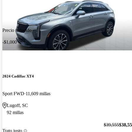
Precio reducido
-$1,000
2024 Cadillac XT4
Sport FWD
11,609 millas
Lugoff, SC
92 millas
$39,555
$38,5
Trato justo