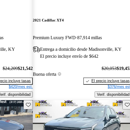
2021 Cadillac XT4
as
Premium Luxury FWD
87,914 millas
ille, KY
Entrega a domicilio desde Madisonville, KY
El precio incluye envío de $642
$24,209
$21,542
$20,053
$19,45
Buena oferta
recio incluye tasas
El precio incluye tasas
$420/mes est.
$376/mes est
erif. disponibilidad
Verif. disponibilidad
Guarda este Aviso
Gu