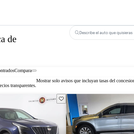
Describe el auto que quisieras
ca de
ontrados
Compara
Mostrar solo avisos que incluyan tasas del concesio
cios transparentes.
Guarda este Aviso