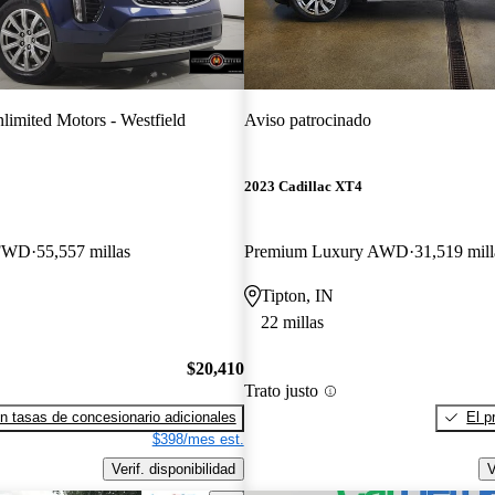
limited Motors - Westfield
Aviso patrocinado
2023 Cadillac XT4
 FWD
55,557 millas
Premium Luxury AWD
31,519 mill
Tipton, IN
22 millas
$20,410
Trato justo
n tasas de concesionario adicionales
El p
$398/mes est.
Verif. disponibilidad
V