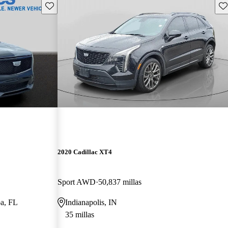
Guarda este Aviso
Gu
2020 Cadillac XT4
Sport AWD
50,837 millas
pa, FL
Indianapolis, IN
35 millas