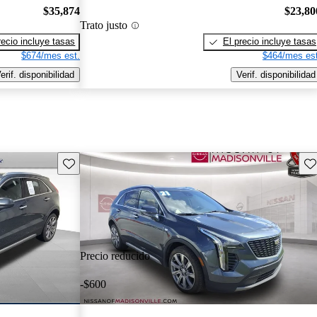
$35,874
$23,80
Trato justo
recio incluye tasas
El precio incluye tasas
$674/mes est.
$464/mes est
erif. disponibilidad
Verif. disponibilidad
Guarda este Aviso
Gu
Precio reducido
-$600