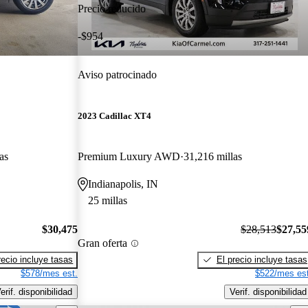
Precio reducido
-$954
Aviso patrocinado
2023 Cadillac XT4
as
Premium Luxury AWD
31,216 millas
Indianapolis, IN
25 millas
$30,475
$28,513
$27,55
Gran oferta
recio incluye tasas
El precio incluye tasas
$578/mes est.
$522/mes est
erif. disponibilidad
Verif. disponibilidad