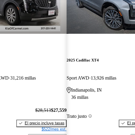
2025 Cadillac XT4
 AWD
31,216 millas
Sport AWD
13,926 millas
Indianapolis, IN
36 millas
$28,513
$27,559
Trato justo
El precio incluye tasas
El p
$522/mes est.