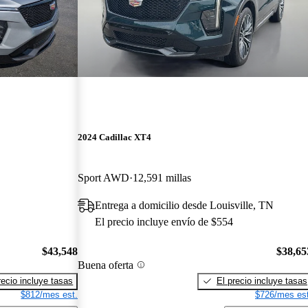
2024 Cadillac XT4
Sport AWD
12,591 millas
Entrega a domicilio desde Louisville, TN
El precio incluye envío de $554
$43,548
$38,65
Buena oferta
recio incluye tasas
El precio incluye tasas
$812/mes est.
$726/mes est