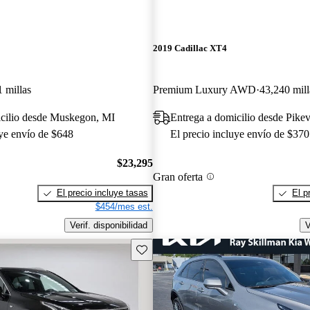
2019 Cadillac XT4
 millas
Premium Luxury AWD
43,240 mill
icilio desde Muskegon, MI
Entrega a domicilio desde Pikev
uye envío de $648
El precio incluye envío de $370
$23,295
Gran oferta
El precio incluye tasas
El p
$454/mes est.
Verif. disponibilidad
V
Guarda este Aviso