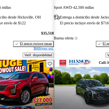
 millas
Sport AWD
42,500 millas
cilio desde Hicksville, OH
Entrega a domicilio desde Jacks
uye envío de $122
El precio incluye envío de $716
$35,518
Buena oferta
El precio incluye tasas
El p
$668/mes est.
Verif. disponibilidad
V
Guarda este Aviso