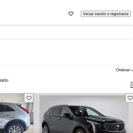
Iniciar sesión o registrarse
Ordenar
nario
Guarda este Aviso
Gu