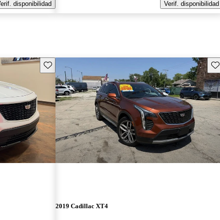
erif. disponibilidad
Verif. disponibilidad
Guarda este Aviso
Gu
2019 Cadillac XT4