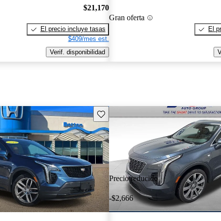
$21,170
Gran oferta
El precio incluye tasas
El p
$409/mes est.
Verif. disponibilidad
V
Guarda este Aviso
Precio reducido
-$2,666