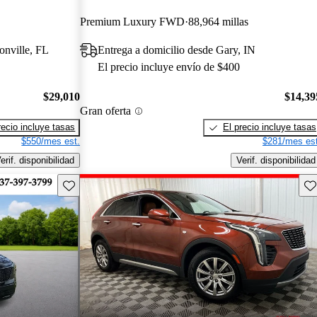
Premium Luxury FWD
88,964 millas
onville, FL
Entrega a domicilio desde Gary, IN
El precio incluye envío de $400
$29,010
$14,39
Gran oferta
recio incluye tasas
El precio incluye tasas
$550/mes est.
$281/mes est
erif. disponibilidad
Verif. disponibilidad
Guarda este Aviso
Gu