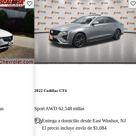
Guarda este Aviso
Gu
2022 Cadillac CT4
as
Sport AWD
62,548 millas
Entrega a domicilio desde East Windsor, NJ
El precio incluye envío de $1,084