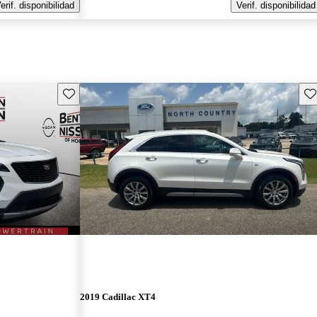
erif. disponibilidad
Verif. disponibilidad
Guarda este Aviso
Gu
2019 Cadillac XT4