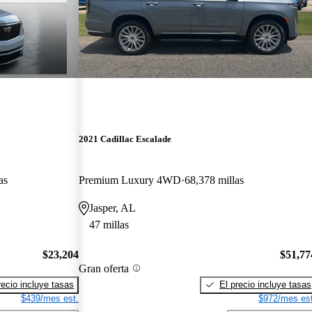
2021 Cadillac Escalade
as
Premium Luxury 4WD
68,378 millas
Jasper, AL
47 millas
$23,204
$51,77
Gran oferta
recio incluye tasas
El precio incluye tasas
$439/mes est.
$972/mes est