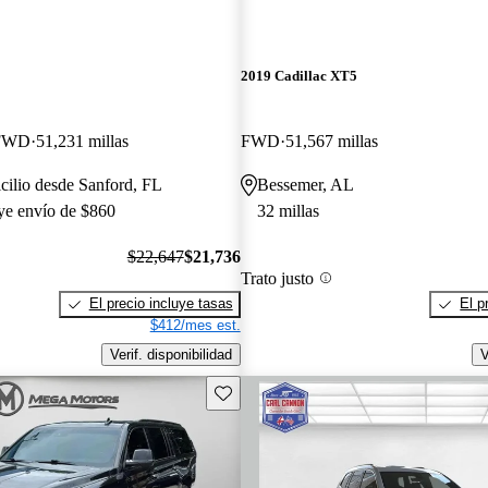
2019 Cadillac XT5
 FWD
51,231 millas
FWD
51,567 millas
cilio desde Sanford, FL
Bessemer, AL
uye envío de $860
32 millas
$22,647
$21,736
Trato justo
El precio incluye tasas
El p
$412/mes est.
Verif. disponibilidad
V
Guarda este Aviso