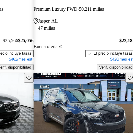
as
Premium Luxury FWD
50,211 millas
Jasper, AL
47 millas
$25,566
$25,056
$22,18
Buena oferta
recio incluye tasas
El precio incluye tasas
$462/mes est.
$420/mes est
erif. disponibilidad
Verif. disponibilidad
Guarda este Aviso
Gu