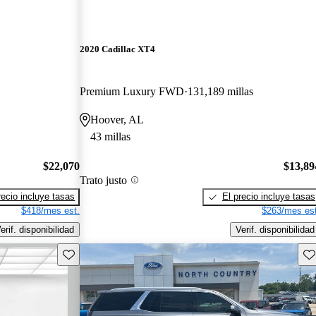
2020 Cadillac XT4
Premium Luxury FWD
131,189 millas
Hoover, AL
43 millas
$22,070
$13,89
Trato justo
recio incluye tasas
El precio incluye tasas
$418/mes est.
$263/mes est
erif. disponibilidad
Verif. disponibilidad
Guarda este Aviso
Gu