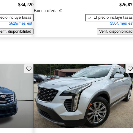
$34,220
$26,87
Buena oferta
recio incluye tasas
El precio incluye tasas
$619/mes est.
$504/mes est
erif. disponibilidad
Verif. disponibilidad
Guarda este Aviso
Gu