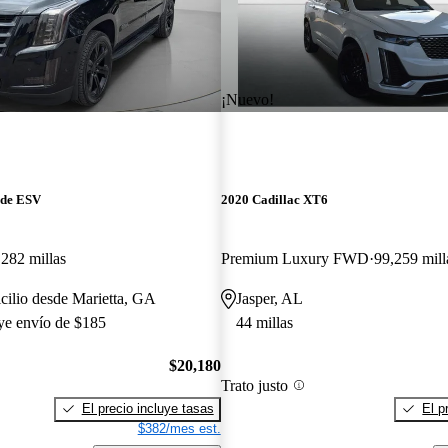
¡Nuevo!
ade ESV
2020 Cadillac XT6
282 millas
Premium Luxury FWD
99,259 mill
cilio desde Marietta, GA
Jasper, AL
uye envío de $185
44 millas
$20,180
Trato justo
El precio incluye tasas
El p
$382/mes est.