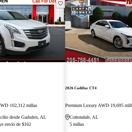
Guarda este Aviso
2026 Cadillac CT4
 FWD
102,312 millas
Premium Luxury AWD
19,695 mill
icilio desde Gadsden, AL
Cottondale, AL
uye envío de $162
5 millas