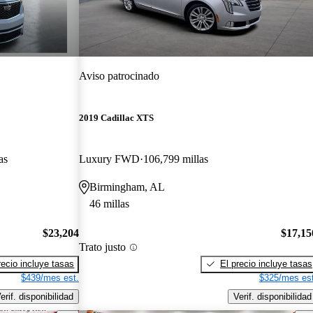
Aviso patrocinado
2019 Cadillac XTS
as
Luxury FWD
106,799 millas
Birmingham, AL
46 millas
$23,204
$17,15
Trato justo
recio incluye tasas
El precio incluye tasas
$439/mes est.
$325/mes est
erif. disponibilidad
Verif. disponibilidad