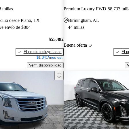
 millas
Premium Luxury FWD
58,733 mill
cilio desde Plano, TX
Birmingham, AL
uye envío de $804
44 millas
$55,482
Buena oferta
El precio incluye tasas
El p
$1,041/mes est.
Verif. disponibilidad
V
Guarda este Aviso