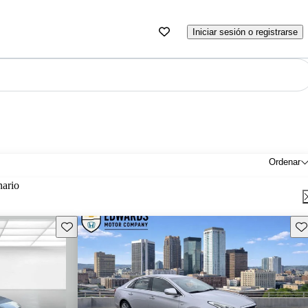
Iniciar sesión o registrarse
Ordenar
nario
Guarda este Aviso
Gu