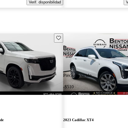
Verif. disponibilidad
V
Guarda este Aviso
Precio reducido
-$510
ade
2023 Cadillac XT4