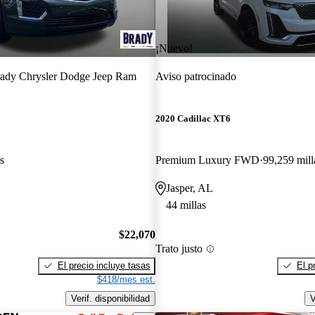
¡Nuevo!
ady Chrysler Dodge Jeep Ram
Aviso patrocinado
2020 Cadillac XT6
s
Premium Luxury FWD
99,259 mill
Jasper, AL
44 millas
$22,070
Trato justo
El precio incluye tasas
El p
$418/mes est.
Verif. disponibilidad
V