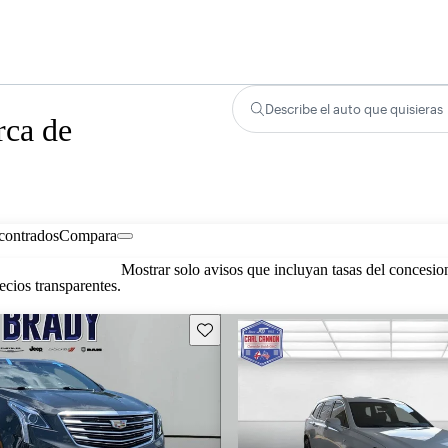
Describe el auto que quisieras
rca de
contrados
Compara
Mostrar solo avisos que incluyan tasas del concesio
cios transparentes.
Guarda este Aviso