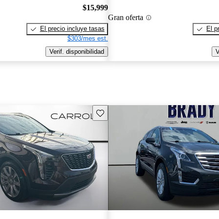
$15,999
Gran oferta
El precio incluye tasas
El p
$303/mes est.
Verif. disponibilidad
V
Guarda este Aviso