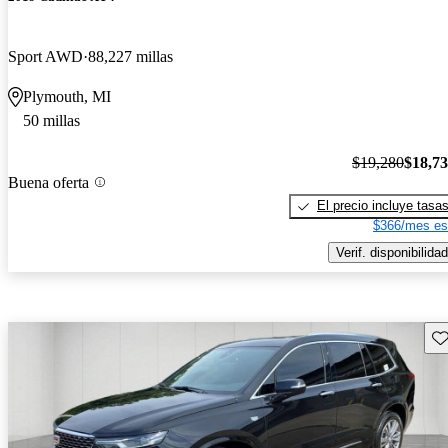
Sport AWD
88,227 millas
Plymouth, MI
50 millas
$19,280
$18,7
Buena oferta
El precio incluye tasa
$366/mes es
Verif. disponibilidad
Gu