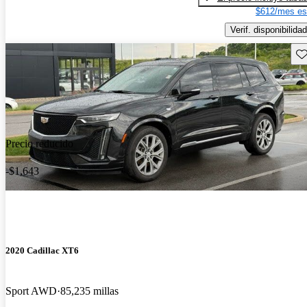
$612/mes es
Verif. disponibilidad
Gu
Precio reducido
-$1,643
2020 Cadillac XT6
Sport AWD
85,235 millas