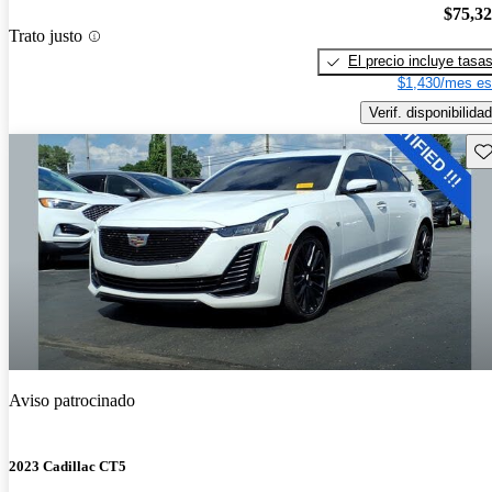
$75,3
Trato justo
El precio incluye tasa
$1,430/mes es
Verif. disponibilidad
Gu
Aviso patrocinado
2023 Cadillac CT5