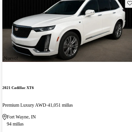
Gu
¡Nuevo!
2021 Cadillac XT6
Premium Luxury AWD
41,051 millas
Fort Wayne, IN
94 millas