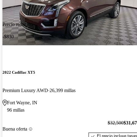
Precio reducido
-$830
2022 Cadillac XT5
Premium Luxury AWD
26,399 millas
Fort Wayne, IN
96 millas
$32,500
$31,6
Buena oferta
El precio incluye tasa