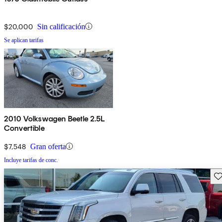
$20,000
Sin calificación
Se aplican tarifas
2010 Volkswagen Beetle 2.5L
Convertible
$7,548
Gran oferta
Incluye tarifas de conc.
Gu