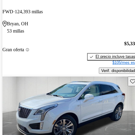
FWD
124,393 millas
Bryan, OH
53 millas
$5,3
Gran oferta
El precio incluye tasa
$105/mes es
Verif. disponibilidad
Gu