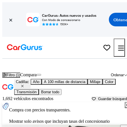
CarGurus: Autos nuevos y usados
Obtene
Con Modo de concesionario
150K+
Autos Cadillac usados en venta cerca de
Toledo, OH
Compara
Filtro (1)
Ordenar
Cadillac
Año
A 100 millas de distancia
Millaje
Color
Transmisión
Borrar todo
1,692 vehículos encontrados
Guardar búsque
Compra con precios transparentes.
Mostrar solo avisos que incluyan tasas del concesionario