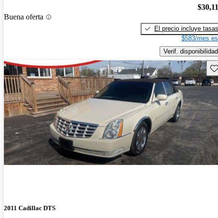
$30,1
Buena oferta
El precio incluye tasa
$583/mes es
Verif. disponibilidad
Gu
2011 Cadillac DTS