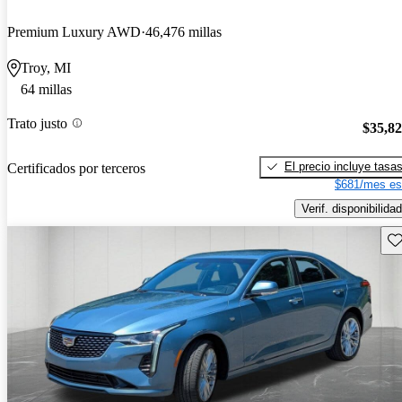
Premium Luxury AWD
46,476 millas
Troy, MI
64 millas
Trato justo
$35,8
El precio incluye tasa
Certificados por terceros
$681/mes es
Verif. disponibilidad
Gu