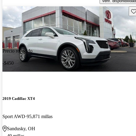
Verif. disponibilidad
Gu
Precio reducido
-$450
2019 Cadillac XT4
Sport AWD
95,871 millas
Sandusky, OH
49 millas