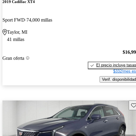
2019 Cadillac XT4
Sport FWD
74,000 millas
Taylor, MI
41 millas
$16,9
Gran oferta
El precio incluye tasa
$332/mes es
Verif. disponibilidad
Gu