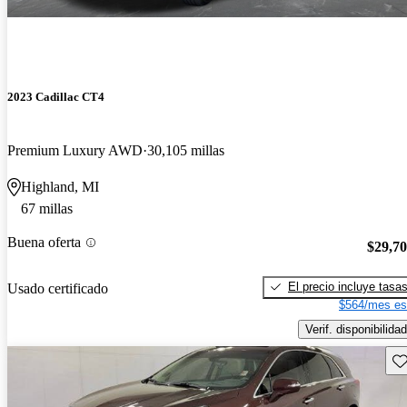
2023 Cadillac CT4
Premium Luxury AWD
30,105 millas
Highland, MI
67 millas
Buena oferta
$29,7
El precio incluye tasa
Usado certificado
$564/mes es
Verif. disponibilidad
Gu