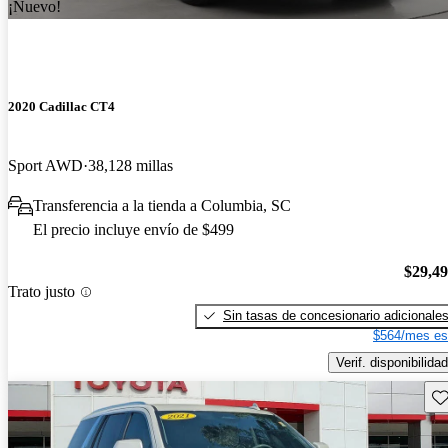
¡Nuevo!
2020 Cadillac CT4
Sport AWD
38,128 millas
Transferencia a la tienda a Columbia, SC
El precio incluye envío de $499
$29,4
Trato justo
Sin tasas de concesionario adicionale
$564/mes es
Verif. disponibilidad
Gu