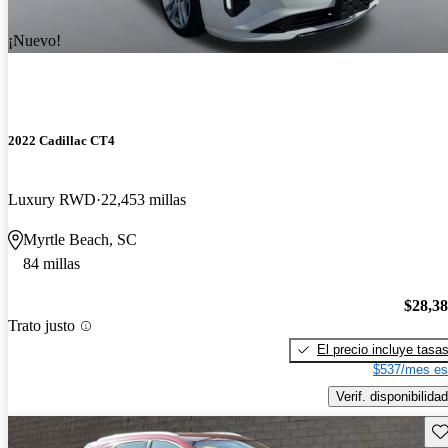
¡Nuevo!
2022 Cadillac CT4
Luxury RWD
22,453 millas
Myrtle Beach, SC
84 millas
$28,3
Trato justo
El precio incluye tasa
$537/mes es
Verif. disponibilidad
Gu