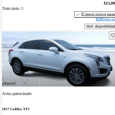
$15,0
Trato justo
El precio incluye tasa
$289/mes es
Verif. disponibilidad
Gu
¡Nuevo!
Aviso patrocinado
2017 Cadillac XT5