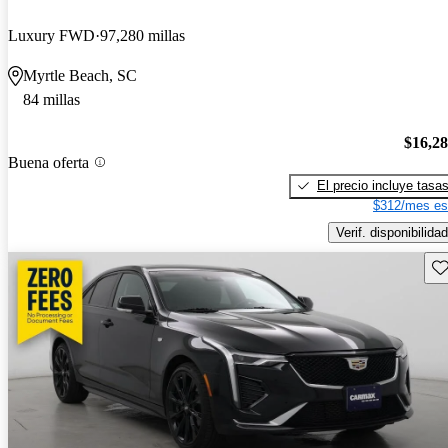
Luxury FWD
97,280 millas
Myrtle Beach, SC
84 millas
$16,2
Buena oferta
El precio incluye tasa
$312/mes es
Verif. disponibilidad
Gu