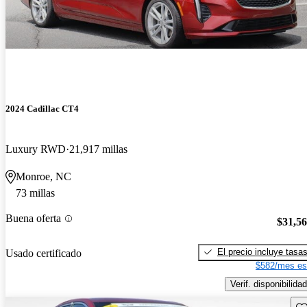
2024 Cadillac CT4
Luxury RWD
21,917 millas
Monroe, NC
73 millas
Buena oferta
$31,5
El precio incluye tasa
Usado certificado
$582/mes es
Verif. disponibilidad
Gu