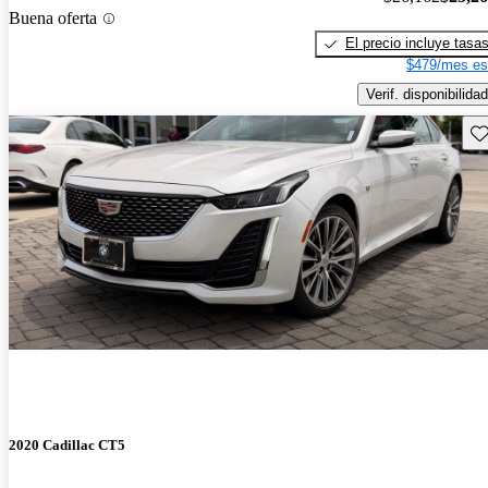
Buena oferta
El precio incluye tasa
$479/mes es
Verif. disponibilidad
Gu
2020 Cadillac CT5