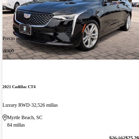
Precio reducido
-$900
2021 Cadillac CT4
Luxury RWD
32,526 millas
Myrtle Beach, SC
84 millas
$26,162
$25,2