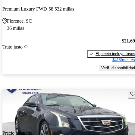
Premium Luxury FWD
58,532 millas
Florence, SC
36 millas
$21,6
Trato justo
El precio incluye tasa
$415/mes es
Verif. disponibilidad
Gu
Precio reducido