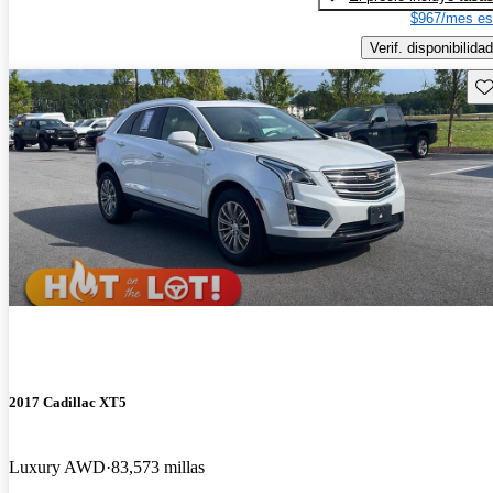
$967/mes es
Verif. disponibilidad
Gu
2017 Cadillac XT5
Luxury AWD
83,573 millas