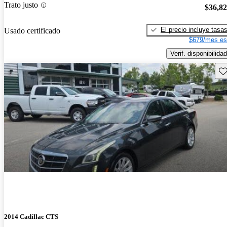
Trato justo
$36,8
El precio incluye tasa
Usado certificado
$679/mes es
Verif. disponibilidad
Gu
2014 Cadillac CTS