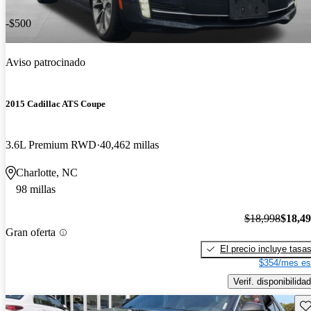
-$500
Aviso patrocinado
2015 Cadillac ATS Coupe
3.6L Premium RWD
40,462 millas
Charlotte, NC
98 millas
$18,998
$18,4
Gran oferta
El precio incluye tasa
$354/mes es
Verif. disponibilidad
Gu