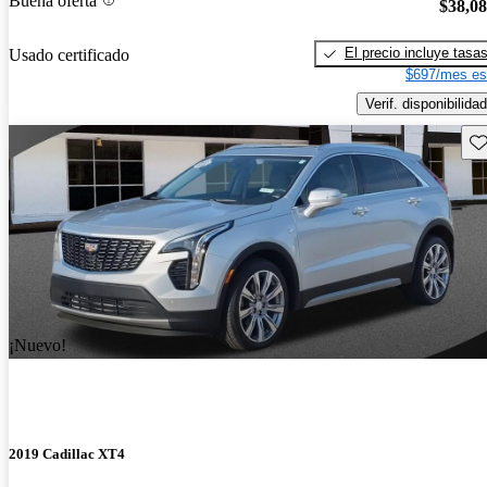
Buena oferta
$38,0
El precio incluye tasa
Usado certificado
$697/mes es
Verif. disponibilidad
Gu
¡Nuevo!
2019 Cadillac XT4