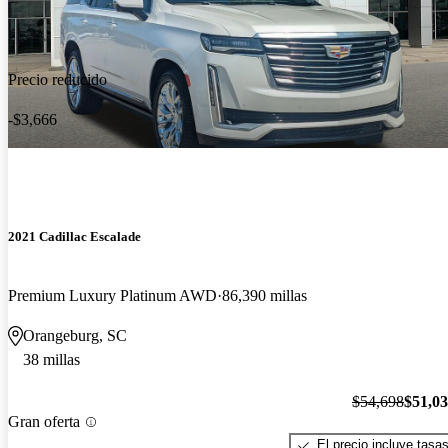
Precio reducido
-$3,666
2021 Cadillac Escalade
Premium Luxury Platinum AWD
86,390 millas
Orangeburg, SC
38 millas
$54,698
$51,0
Gran oferta
El precio incluye tasa