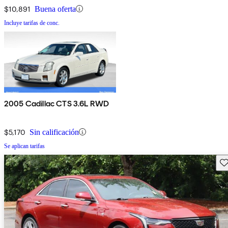
$10,891
Buena oferta
Incluye tarifas de conc.
2005 Cadillac CTS 3.6L RWD
$5,170
Sin calificación
Se aplican tarifas
Gu