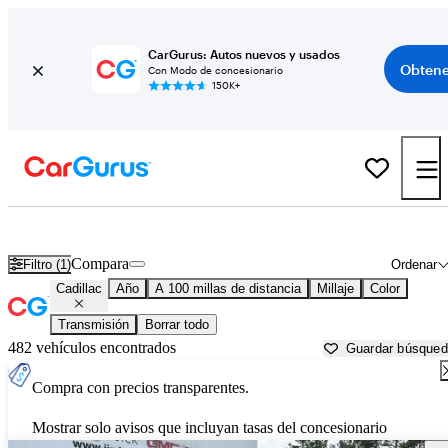
CarGurus: Autos nuevos y usados
Obtene
Con Modo de concesionario
150K+
Autos Cadillac usados en venta cerca de
Sumter, SC
Compara
Filtro (1)
Ordenar
Cadillac
Año
A 100 millas de distancia
Millaje
Color
Transmisión
Borrar todo
482 vehículos encontrados
Guardar búsque
Compra con precios transparentes.
Mostrar solo avisos que incluyan tasas del concesionario