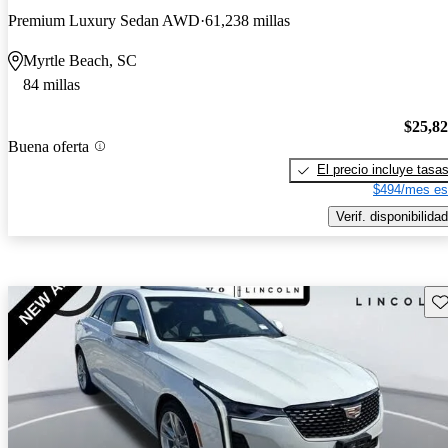
Premium Luxury Sedan AWD
61,238 millas
Myrtle Beach, SC
84 millas
$25,8
Buena oferta
El precio incluye tasa
$494/mes es
Verif. disponibilidad
Gu