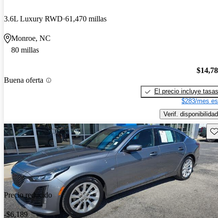
3.6L Luxury RWD
61,470 millas
Monroe, NC
80 millas
$14,7
Buena oferta
El precio incluye tasa
$283/mes es
Verif. disponibilidad
Gu
Precio reducido
-$6,189